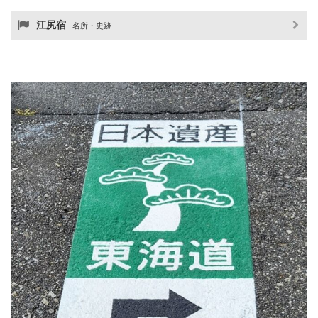
江尻宿
名所・史跡