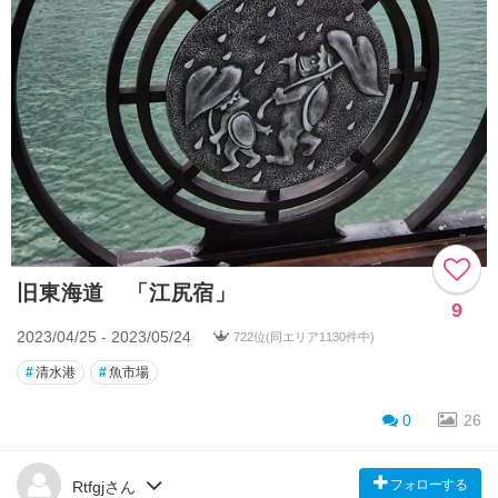
旧東海道 「江尻宿」
9
2023/04/25 - 2023/05/24
722位(同エリア1130件中)
#
清水港
#
魚市場
0
26
フォローする
Rtfgjさん