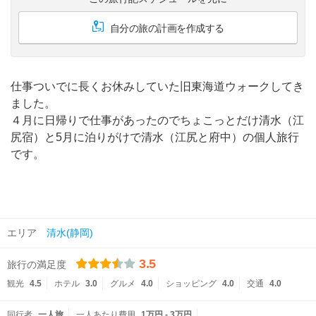
自分の旅の計画を作成する
仕事ついでに長くお休みしていた旧東海道ウォークしてき
ました。
４月に日帰りで仕事があったのでちょこっとだけ清水（江
尻宿）と5月に泊りがけで清水（江尻と府中）の個人旅行
です。
エリア
清水(静岡)
3.5
旅行の満足度
観光
4.5
ホテル
3.0
グルメ
4.0
ショッピング
4.0
交通
4.0
同行者
一人旅
一人あたり費用
1万円 - 3万円