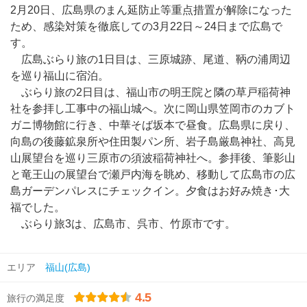
2月20日、広島県のまん延防止等重点措置が解除になった
ため、感染対策を徹底しての3月22日～24日まで広島で
す。
広島ぶらり旅の1日目は、三原城跡、尾道、鞆の浦周辺
を巡り福山に宿泊。
ぶらり旅の2日目は、福山市の明王院と隣の草戸稲荷神
社を参拝し工事中の福山城へ。次に岡山県笠岡市のカブト
ガニ博物館に行き、中華そば坂本で昼食。広島県に戻り、
向島の後藤鉱泉所や住田製パン所、岩子島厳島神社、高見
山展望台を巡り三原市の須波稲荷神社へ。参拝後、筆影山
と竜王山の展望台で瀬戸内海を眺め、移動して広島市の広
島ガーデンパレスにチェックイン。夕食はお好み焼き･大
福でした。
ぶらり旅3は、広島市、呉市、竹原市です。
エリア
福山(広島)
4.5
旅行の満足度