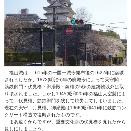
福山城は、1615年の一国一城令発布後の1622年に築城
されましたが、1873(明治6)年の廃城令によって天守閣・
筋鉄御門・伏見櫓・御湯殿・鐘櫓の5棟の建築物以外は取
り壊されました。しかし1945(昭和20)年の福山大空襲によ
って、伏見櫓、筋鉄御門を残して焼失してしまいました。
現在の天守、月見櫓、御湯殿は1966(昭和41)年に鉄筋コン
クリート構造で復興されたものです。
まあ遠くからですが、重要文化財の伏見櫓を見れたから
良しにしましょう。