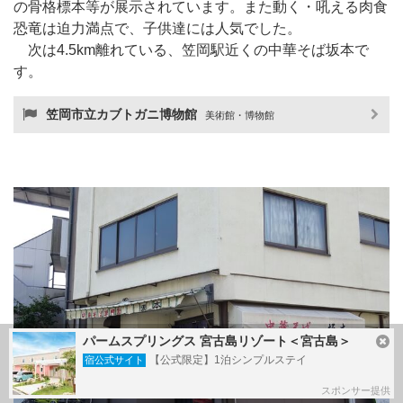
の骨格標本等が展示されています。また動く・吼える肉食
恐竜は迫力満点で、子供達には人気でした。
次は4.5km離れている、笠岡駅近くの中華そば坂本で
す。
笠岡市立カブトガニ博物館
美術館・博物館
パームスプリングス 宮古島リゾート＜宮古島＞
【公式限定】1泊シンプルステイ
宿公式サイト
スポンサー提供