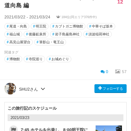
12
道向島 編
2021/03/22 - 2021/03/24
184位(同エリア376件中)
#
尾道・向島
#
明王院
#
カブトガニ博物館
#
中華そば坂本
#
福山城
#
後藤鉱泉所
#
岩子島厳島神社
#
須波稲荷神社
#
高見山展望台
#
筆影山・竜王山
関連タグ
#
博物館
#
寺院巡り
#
お城めぐり
0
57
フォローする
SHU2さん
この旅行記のスケジュール
2021/03/23
7:45 ホテルを出発し、8:00明王院に