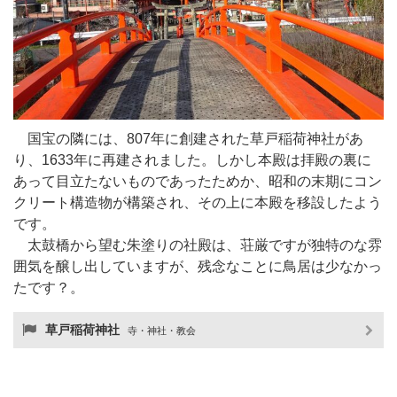
国宝の隣には、807年に創建された草戸稲荷神社があ
り、1633年に再建されました。しかし本殿は拝殿の裏に
あって目立たないものであったためか、昭和の末期にコン
クリート構造物が構築され、その上に本殿を移設したよう
です。
太鼓橋から望む朱塗りの社殿は、荘厳ですが独特のな雰
囲気を醸し出していますが、残念なことに鳥居は少なかっ
たです？。
草戸稲荷神社
寺・神社・教会