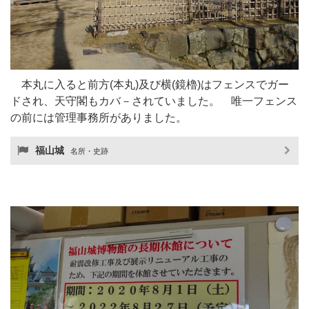
本丸に入ると前方(本丸)及び横(鏡櫓)はフェンスでガー
ドされ、天守閣もカバ－されていました。 唯一フェンス
の前には管理事務所がありました。
福山城
名所・史跡