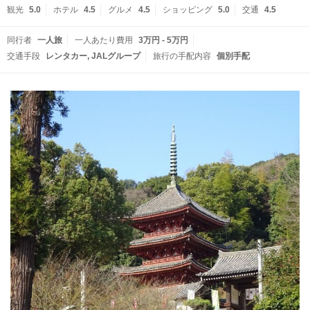
観光
5.0
ホテル
4.5
グルメ
4.5
ショッピング
5.0
交通
4.5
同行者
一人旅
一人あたり費用
3万円 - 5万円
交通手段
レンタカー
JALグループ
旅行の手配内容
個別手配