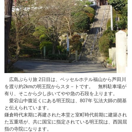
広島ぶらり旅 2日目は、ベッセルホテル福山から芦田川
を渡り約2kmの明王院からスタ－トです。 無料駐車場が
有り、そこから少し歩いてやや急の石段を上ります。
愛宕山中腹近くにある明王院は、807年 弘法大師の開基
と伝えられています。
鎌倉時代末期に再建された本堂と室町時代前期に建築され
た五重塔が、共に国宝に指定されている明王院は、西国屈
指の寺院になります。