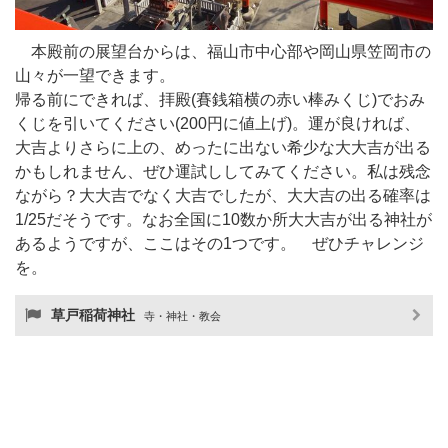
本殿前の展望台からは、福山市中心部や岡山県笠岡市の
山々が一望できます。
帰る前にできれば、拝殿(賽銭箱横の赤い棒みくじ)でおみ
くじを引いてください(200円に値上げ)。運が良ければ、
大吉よりさらに上の、めったに出ない希少な大大吉が出る
かもしれません、ぜひ運試ししてみてください。私は残念
ながら？大大吉でなく大吉でしたが、大大吉の出る確率は
1/25だそうです。なお全国に10数か所大大吉が出る神社が
あるようですが、ここはその1つです。 ぜひチャレンジ
を。
草戸稲荷神社
寺・神社・教会