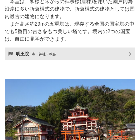
本堂は、和様と宋からの禅宗様(唐様)を用いた瀬戸内海
沿岸に多い折衷様式の建物で、折衷様式の建物としては国
内最古の建物になります。
また高さ約29mの五重塔は、現存する全国の国宝塔の中
でも5番目の古さをもつ美しい塔です。境内の2つの国宝
は、自由に見学ができます。
明王院
寺・神社・教会