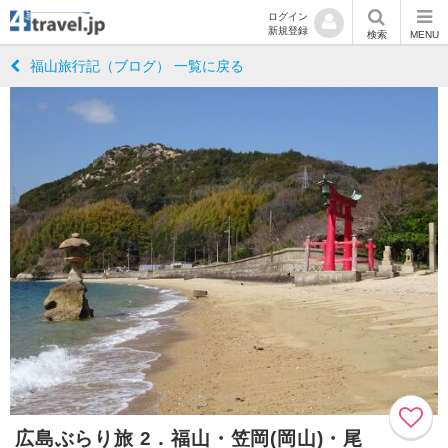
ログイン
新規登録
検索
MENU
福山旅行記（ブログ） 一覧に戻る
広島ぶらり旅 2．福山・笠岡(岡山)・尾