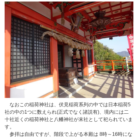
なおこの稲荷神社は、伏見稲荷系列の中では日本稲荷5
社の中の1つに数えられ(正式でなく諸説有)、境内には二
十社近くの稲荷神社と八幡神社が末社として祀られていま
す。
参拝は自由ですが、階段で上がる本殿は 8時～16時にな