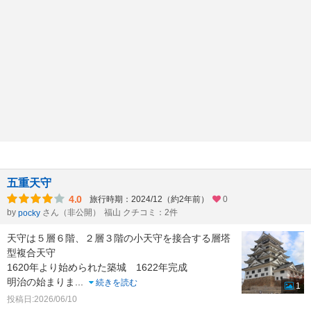
五重天守
4.0
旅行時期：2024/12（約2年前）
0
by
さん（非公開）
福山 クチコミ：2件
pocky
天守は５層６階、２層３階の小天守を接合する層塔
型複合天守
1620年より始められた築城 1622年完成
明治の始まりま
...
続きを読む
1
投稿日:2026/06/10