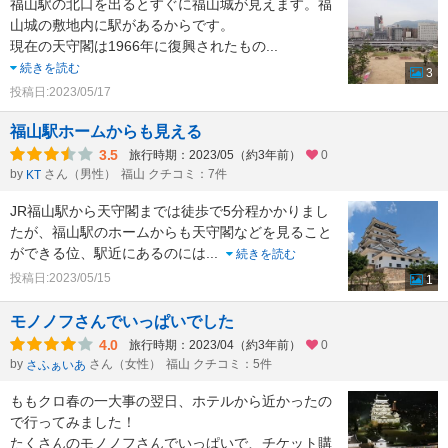
福山駅の北口を出るとすぐに福山城が見えます。福
山城の敷地内に駅があるからです。
現在の天守閣は1966年に復興されたもの
...
続きを読む
3
投稿日:2023/05/17
福山駅ホームからも見える
3.5
旅行時期：2023/05（約3年前）
0
by
さん（男性）
福山 クチコミ：7件
KT
JR福山駅から天守閣までは徒歩で5分程かかりまし
たが、福山駅のホームからも天守閣などを見ること
ができる位、駅近にあるのには
...
続きを読む
投稿日:2023/05/15
1
モノノフさんでいっぱいでした
4.0
旅行時期：2023/04（約3年前）
0
by
さん（女性）
福山 クチコミ：5件
さふぁいあ
ももクロ春の一大事の翌日、ホテルから近かったの
で行ってみました！
たくさんのモノノフさんでいっぱいで、チケット購