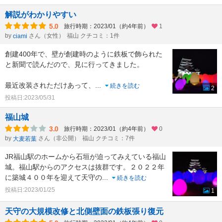
解説がわかりやすい
5.0
旅行時期：2023/01（約4年前）
1
by
さん（女性）
福山 クチコミ：1件
ciami
創建400年で、壁が創建時のように鉄板で飾られた
と新聞で読んだので、見に行ってきました。
最近改装されただけあって、
...
続きを読む
2
投稿日:2023/05/31
福山城
3.0
旅行時期：2023/01（約4年前）
0
by
さん（非公開）
福山 クチコミ：7件
大麦若葉
JR福山駅のホームから石垣が迫ってみえている福山
城。福山駅からのアクセスは抜群です。２０２２年
に築城４００年を迎えて天守の
...
続きを読む
投稿日:2023/01/25
1
天守の大規模改修と北側壁面の鉄板張り復元