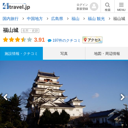
ログイン
新規登録
検索
MENU
国内旅行
中国地方
広島県
福山
福山 観光
福山城
福山城
名所・史跡
3.91
アクセス
197件のクチコミ
施設情報・クチコミ
写真
地図・周辺情報