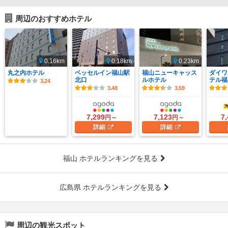
周辺のおすすめホテル
0.16km
0.18km
0.23km
丸之内ホテル
ベッセルイン福山駅
福山ニューキャッス
ダイワ
北口
ルホテル
テル福
3.24
3.48
3.59
7,299
7,123
7
円～
円～
詳細
詳細
福山 ホテルランキングを見る
広島県 ホテルランキングを見る
周辺の観光スポット