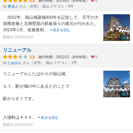
5.0
旅行時期：2023/01（約4年前）
0
by
さん（女性）
福山 クチコミ：9件
夢追人
2022年、福山城築城400年を記念して、天守の大
規模改修と北側壁面の鉄板張りの復元が行われた。
2023年1月、改修後初
...
続きを読む
投稿日:2023/01/14
8
リニューアル
3.0
旅行時期：2022/12（約4年前）
0
by
さん（女性）
福山 クチコミ：2件
たぬやん
リニューアルしたばかりの福山城。
もう、駅が城の中にあるとのことで
5
駅からすぐです。
入場料は￥５０
...
続きを読む
投稿日:2022/12/21