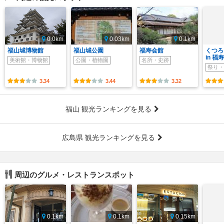
0.0km
0.03km
0.1km
福山城博物館
福山城公園
福寿会館
くつろ
in 福
美術館・博物館
公園・植物園
名所・史跡
祭り・
3.34
3.44
3.32
福山 観光ランキングを見る
広島県 観光ランキングを見る
周辺のグルメ・レストランスポット
0.1km
0.1km
0.15km