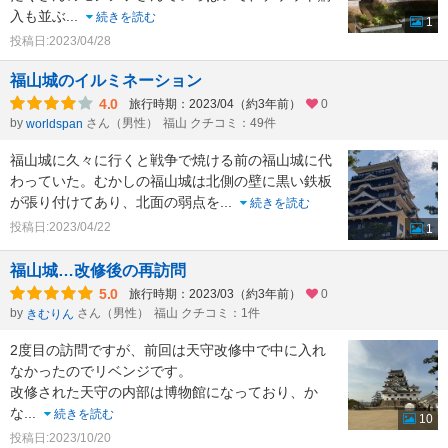
入も並ぶ
...
続きを読む
1
投稿日:2023/04/28
福山城のイルミネーション
4.0
旅行時期：2023/04（約3年前）
0
by
さん（男性）
福山 クチコミ：49件
worldspan
福山城に久々に行くと戦争で焼ける前の福山城に代
わっていた。むかしの福山城は北側の壁に黒い鉄板
が張り付けてあり、北面の弱点を
...
続きを読む
投稿日:2023/04/22
1
福山城…改修後の再訪問
5.0
旅行時期：2023/03（約3年前）
0
by
さん（男性）
福山 クチコミ：1件
きむりん
2度目の訪問ですが、前回は天守改修中で中に入れ
なかったのでリベンジです。
改修された天守の内部は博物館になっており、か
な
...
続きを読む
10
投稿日:2023/10/20