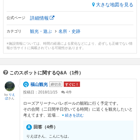
大きな地図を見る
詳細情報
公式ページ
観光・遊ぶ
名所・史跡
カテゴリ
※施設情報については、時間の経過による変化などにより、必ずしも正確でない情
報が当サイトに掲載されている可能性があります。
このスポットに関するQ&A（1件）
福山観光
締切済
すぐに！
投稿日：2018/11/15
4
件
by
りえ
ぼ
さん
ローズアリーナへバレボールの観戦に行く予定です。
その合間（二日間半日空いてる時間）に近くを観光したいと
考えてます、近場
...
続きを読む
回答（4件）
りえぼさん、こんにちは。