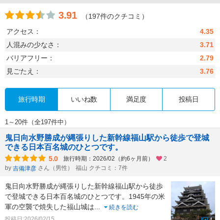
3.91
（197件のクチコミ）
アクセス：
4.35
人混みの少なさ：
3.71
バリアフリー：
2.79
見ごたえ：
3.76
旅行時期
いいね数
満足度
投稿日
1～20件（全197件中）
鬼日向水野勝成が縄張りした新幹線福山駅から徒歩で登城
できる日本百名城のひとつです。
5.0
旅行時期：2026/02（約6ヶ月前）
2
by
さん（男性）
福山 クチコミ：7件
吉備津彦
鬼日向水野勝成が縄張りした新幹線福山駅から徒歩
で登城できる日本百名城のひとつです。1945年の米
軍の空襲で焼失した福山城は
...
続きを読む
投稿日:2026/02/15