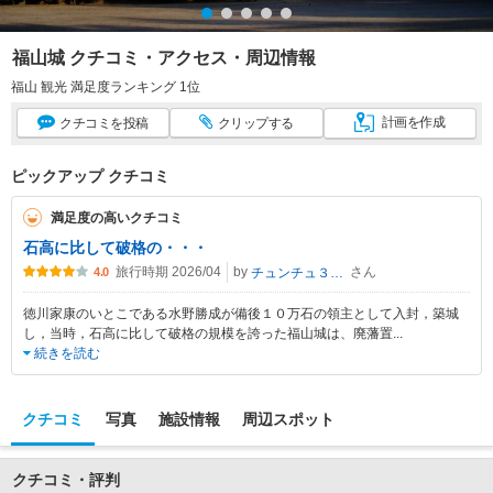
福山城 クチコミ・アクセス・周辺情報
福山 観光 満足度ランキング 1位
計画
を作成
クチコミ
を投稿
クリップ
する
ピックアップ クチコミ
満足度の高いクチコミ
石高に比して破格の・・・
旅行時期 2026/04
by
さん
チュンチュ３１９
4.0
徳川家康のいとこである水野勝成が備後１０万石の領主として入封，築城
し，当時，石高に比して破格の規模を誇った福山城は、廃藩置
...
続きを読む
クチコミ
写真
施設情報
周辺スポット
クチコミ・評判