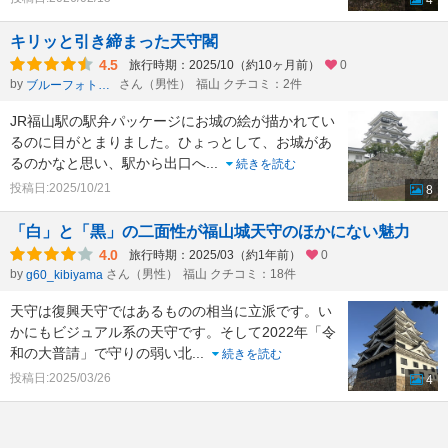
4
キリッと引き締まった天守閣
4.5
旅行時期：2025/10（約10ヶ月前）
0
by
さん（男性）
福山 クチコミ：2件
ブルーフォトトラベラー
JR福山駅の駅弁パッケージにお城の絵が描かれてい
るのに目がとまりました。ひょっとして、お城があ
るのかなと思い、駅から出口へ
...
続きを読む
投稿日:2025/10/21
8
「白」と「黒」の二面性が福山城天守のほかにない魅力
4.0
旅行時期：2025/03（約1年前）
0
by
さん（男性）
福山 クチコミ：18件
g60_kibiyama
天守は復興天守ではあるものの相当に立派です。い
かにもビジュアル系の天守です。そして2022年「令
和の大普請」で守りの弱い北
...
続きを読む
投稿日:2025/03/26
4