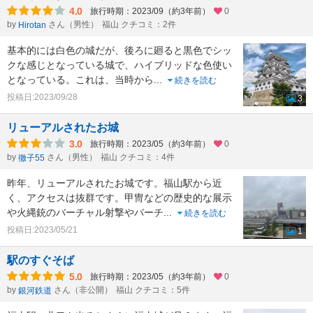
4.0
旅行時期：2023/09（約3年前）
0
by
さん（男性）
福山 クチコミ：2件
Hirotan
基本的には白色の城だが、後ろに廻ると黒色でシッ
クな感じとなっている城で、ハイブリッドな色使い
となっている。これは、当時から
...
続きを読む
投稿日:2023/09/28
3
リューアルされたお城
3.0
旅行時期：2023/05（約3年前）
0
by
さん（男性）
福山 クチコミ：4件
徹子55
昨年、リューアルされたお城です。福山駅から近
く、アクセスは抜群です。甲冑などの歴史的な展示
や火縄銃のバーチャル射撃やバーチ
...
続きを読む
投稿日:2023/05/21
1
駅のすぐそば
5.0
旅行時期：2023/05（約3年前）
0
by
さん（非公開）
福山 クチコミ：5件
銀河鉄道