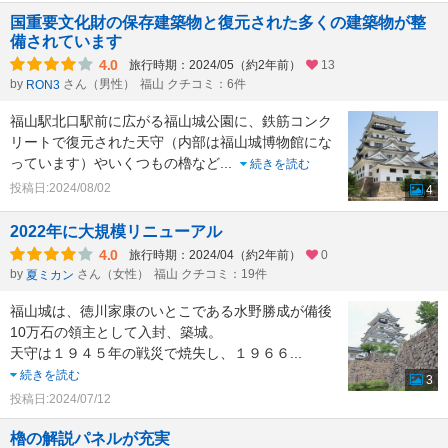
国重要文化財の保存建築物と復元された多くの建築物が整
備されています
4.0
旅行時期：2024/05（約2年前）
13
by
さん（男性）
福山 クチコミ：6件
RON3
福山駅北口駅前に広がる福山城公園に、鉄筋コンク
リートで復元された天守（内部は福山城博物館にな
っています）やいくつもの櫓など
...
続きを読む
投稿日:2024/08/02
4
2022年に大規模リニューアル
4.0
旅行時期：2024/04（約2年前）
0
by
さん（女性）
福山 クチコミ：19件
夏ミカン
福山城は、徳川家康のいとこである水野勝成が備後
10万石の領主として入封、築城。
天守は１９４５年の戦災で焼失し、１９６６
...
続きを読む
3
投稿日:2024/07/12
櫓の解説パネルが充実