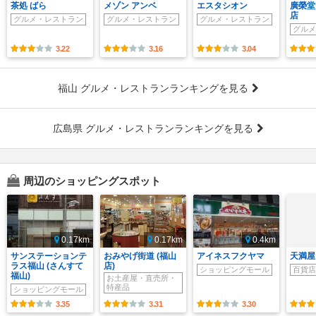
茶処 ばら
メゾン アンベ
エスタシオン
廣榮堂
店
グルメ・レストラン
グルメ・レストラン
グルメ・レストラン
グルメ
3.22
3.16
3.04
福山 グルメ・レストランランキングを見る
広島県 グルメ・レストランランキングを見る
周辺のショッピングスポット
0.17km
0.17km
0.4km
サンステーションテ
おみやげ街道 (福山
アイネスフクヤマ
天満屋 
ラス福山 (さんすて
店)
ショッピングモール
百貨店
福山)
お土産屋・直売所・
特産品
ショッピングモール
3.35
3.31
3.30