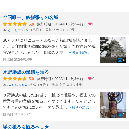
全国唯一、鉄板張りの名城
5.0
旅行時期：2024/01（約3年前）
0
by
さん（男性）
福山 クチコミ：4件
とっしー
30年ぶりにリニューアルなった福山城を訪れまし
た。天守閣北側壁面の鉄板張りが復元され往時の威
容が再現されました。５階の天空
...
続きを読む
投稿日:2024/01/09
4
水野勝成の業績を知る
5.0
旅行時期：2023/11（約3年前）
0
by
さん（女性）
福山 クチコミ：4件
ふぁんふぁん
水野勝成の建てたお城で、勝成の活躍や、福山での
産業復興の業績を知ることができます。なんといっ
てもこのお城はエレベータが最上
...
続きを読む
投稿日:2023/11/27
2
城の後ろも観るべし★