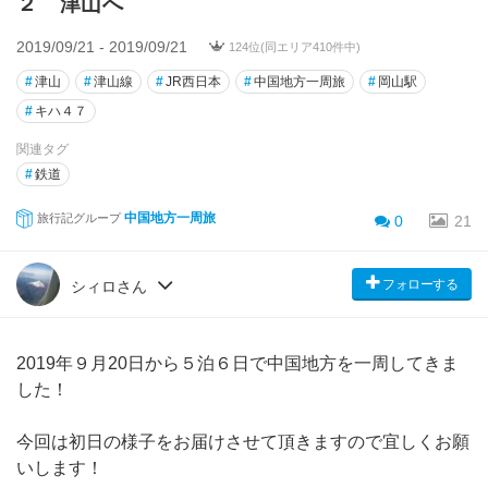
２ 津山へ
2019/09/21 - 2019/09/21
124位(同エリア410件中)
#
津山
#
津山線
#
JR西日本
#
中国地方一周旅
#
岡山駅
#
キハ４７
関連タグ
#
鉄道
中国地方一周旅
旅行記グループ
0
21
フォローする
シィロさん
2019年９月20日から５泊６日で中国地方を一周してきま
した！
今回は初日の様子をお届けさせて頂きますので宜しくお願
いします！