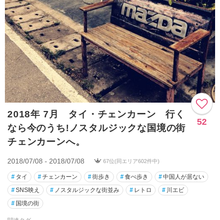
2018年 7月 タイ・チェンカーン 行く
52
なら今のうち!ノスタルジックな国境の街
チェンカーンへ。
2018/07/08 - 2018/07/08
67位(同エリア602件中)
#
タイ
#
チェンカーン
#
街歩き
#
食べ歩き
#
中国人が居ない
#
SNS映え
#
ノスタルジックな街並み
#
レトロ
#
川エビ
#
国境の街