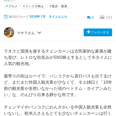
関連タグ
#
グルメ
#
インスタ映え
#
散歩・散策
2018年 7月 タイふらふら
旅行記グループ
4
103
フォローする
マサラさん
ラオスと国境を接するチェンカーンは古民家的な家屋が建
ち並び、レトロな街並みがSNS映えするとして今タイ人に
人気の観光地。
最寄りの街はルーイで、バンコクから直行バスも出てるけ
ど、まだまだ外国人観光客が少なくて、モエ姉曰く「10年
前の観光客が全然いなかった頃のベトナム・ホイアンみた
い」な、のんびり出来る静かな街です。
チェンマイやバンコクにわんさかいる中国人観光客も全然
いないし、欧米人さえもとても少ないチェンカーンは行く