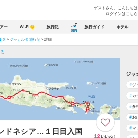
ゲストさん、
こんにちは
ログインはこちら
アー
Wi-Fi
旅行記
旅行ガイド
ホテル
国内
ルタ
>
ジャカルタ 旅行記
>
詳細
戻る
ジャ
#
ジ
#
カ
#
多
#
お
#
マ
インドネシア…１日目入国
12
いいね！