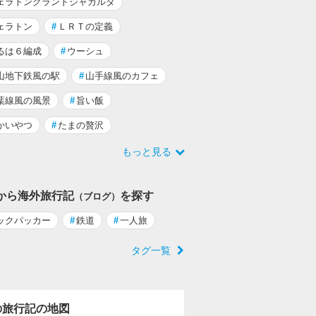
ェラトングランドジャカルタ
ェラトン
#
ＬＲＴの定義
るは６編成
#
ウーシュ
山地下鉄風の駅
#
山手線風のカフェ
葉線風の風景
#
旨い飯
かいやつ
#
たまの贅沢
もっと見る
から海外旅行記
を探す
（ブログ）
ックパッカー
#
鉄道
#
一人旅
タグ一覧
の旅行記の地図