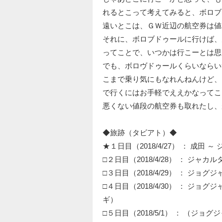
れるとこって考えてみると、ボロブ
遠いとこは、ＧＷ近辺の航空券は値
それに、ボロブドゥールに行けば、
ってことで、いつかは行こーとは思
でも、ボロヴドゥールくらいならい
こまで乗り気にもなれんねんけど、
で行くにはお手軽でええかなってこ
悪くない値段の航空券も取れたし、
◆旅跡（タビアト）◆
★１日目（2018/4/27） ： 成田 ～
□２日目（2018/4/28） ： ジャカ
□３日目（2018/4/29） ： ジョグ
□４日目（2018/4/30） ： ジョ
ギ）
□５日目（2018/5/1） ： （ジョ