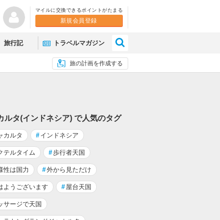
マイルに交換できるポイントがたまる
新規会員登録
×
旅行記
トラベルマガジン
旅の計画を作成する
カルタ(インドネシア) で人気のタグ
ャカルタ
#
インドネシア
クテルタイム
#
歩行者天国
様性は国力
#
外から見ただけ
はようございます
#
屋台天国
ッサージで天国