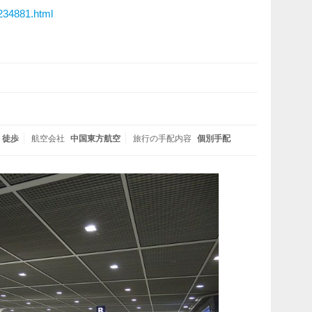
8234881.html
徒歩
航空会社
中国東方航空
旅行の手配内容
個別手配