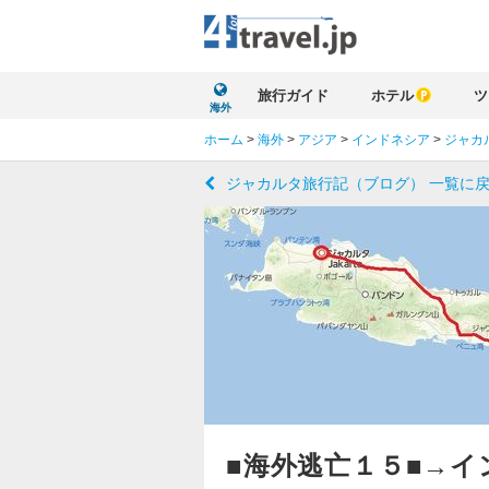
旅行ガイド
ホテル
ツ
海外
ホーム
>
海外
>
アジア
>
インドネシア
>
ジャカ
ジャカルタ旅行記（ブログ） 一覧に
■海外逃亡１５■→