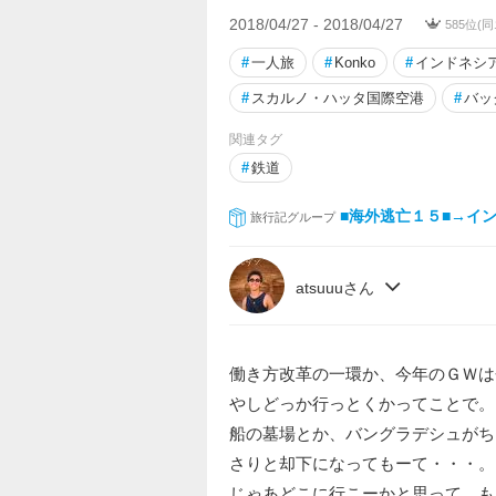
2018/04/27 - 2018/04/27
585位(
#
一人旅
#
Konko
#
インドネシ
#
スカルノ・ハッタ国際空港
#
バッ
関連タグ
#
鉄道
■海外逃亡１５■→イ
旅行記グループ
atsuuuさん
働き方改革の一環か、今年のＧＷは
やしどっか行っとくかってことで。
船の墓場とか、バングラデシュがち
さりと却下になってもーて・・・。
じゃあどこに行こーかと思って、も