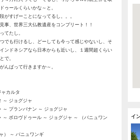
ドゥールくらいかな～と。
段がすげーことになってるし。。。
見事、世界三大仏教遺産をコンプリート！！
ってたし。
つでも行けるし、どーしても今って感じやないし、そ
インドネシアなら日本からも近いし、１週間超くらい
とで。
がんばって行きますか～。
 ジャカルタ
ルタ ～ ジョグジャ
ジャ ～ プランバナン ～ ジョグジャ
イ
グジャ ～ ボロヴドゥール ～ ジョグジャ ～ （バニュワン
グジャ） ～ バニュワンギ