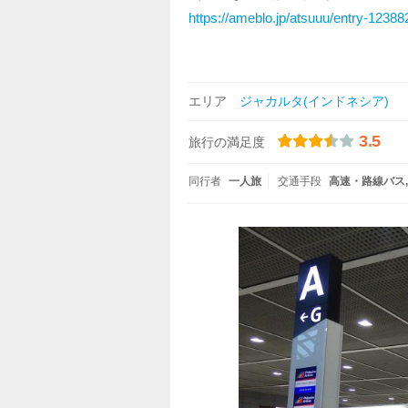
https://ameblo.jp/atsuuu/entry-1238
エリア
ジャカルタ(インドネシア)
3.5
旅行の満足度
同行者
一人旅
交通手段
高速・路線バス