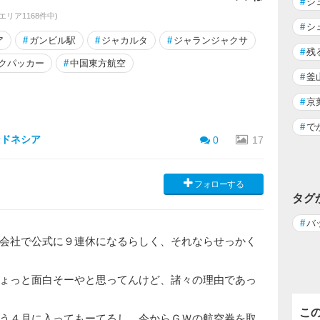
#
シ
同エリア1168件中)
#
シ
ア
#
ガンビル駅
#
ジャカルタ
#
ジャランジャクサ
#
残
クパッカー
#
中国東方航空
#
釜
#
京
#
で
ンドネシア
0
17
フォローする
タグ
#
バ
会社で公式に９連休になるらしく、それならせっかく
ょっと面白そーやと思ってんけど、諸々の理由であっ
こ
う４月に入ってもーてるし、今からＧＷの航空券を取