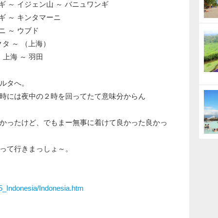
ワンギ ～ イジェン山 ～ バニュワンギ
ンギ ～ キンタマーニ
ーニ ～ ウブド
 クタ ～ （上海）
～ 上海 ～ 羽田
ルタへ。
時には夜中の２時を回ってたて意味分からん
かったけど、でもまー無事に着けて良かった良かっ
って行きまっしょ～。
/15_Indonesia/Indonesia.htm