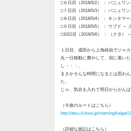
□６日目（2018/5/2） ： バニュ
□７日目（2018/5/3） ： バニュワ
□８日目（2018/5/4） ： キンタマ
□９日目（2018/5/5） ： ウブド ～
□10日目（2018/5/6） ： （クタ） 
１日目、成田から上海経由でジャカ
丸一日移動に費やして、宿に着いた
し・・・。
まさかそんな時間になるとは思わん
た。
じゃ、気合を入れて明日からがんば
（今旅のルートはこちら）
http://atsu.d.dooo.jp/roaming/kaigai
（詳細な旅記はこちら）