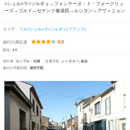
=シュル=ラ=ソルギュ→フォンテーヌ・ド・フォークリュ
ーズ→ゴルド→セナンク修道院→ルシヨン→アヴィニョン
エリア
リル=シュル=ラ=ソルギュ(フランス)
4.0
旅行の満足度
観光
4.0
同行者
カップル・夫婦
交通手段
レンタカー
徒歩
旅行の手配内容
個別手配