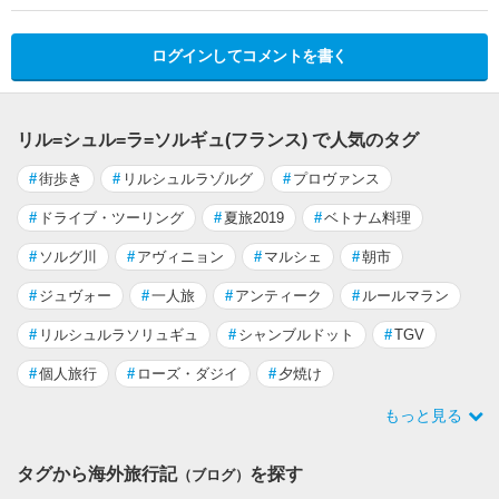
ログインしてコメントを書く
リル=シュル=ラ=ソルギュ(フランス) で人気のタグ
#
街歩き
#
リルシュルラゾルグ
#
プロヴァンス
#
ドライブ・ツーリング
#
夏旅2019
#
ベトナム料理
#
ソルグ川
#
アヴィニョン
#
マルシェ
#
朝市
#
ジュヴォー
#
一人旅
#
アンティーク
#
ルールマラン
#
リルシュルラソリュギュ
#
シャンブルドット
#
TGV
#
個人旅行
#
ローズ・ダジイ
#
夕焼け
もっと見る
タグから海外旅行記
を探す
（ブログ）