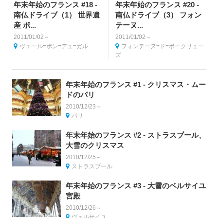
年末年始のフランス #18 -
年末年始のフランス #20 -
南仏ドライブ（1） 世界遺
南仏ドライブ（3） フォン
産 ポ...
テーヌ...
2011/01/02～
2011/01/02～
ヴェール=ポン=デュ=ガル
フォンテーヌ=ド=ボークリュー
ズ
年末年始のフランス #1 - クリスマス・ムー
ドのパリ
2010/12/23～
パリ
年末年始のフランス #2 - ストラスブール、
大雪のクリスマス
2010/12/25～
ストラスブール
年末年始のフランス #3 - 大雪のベルサイユ
宮殿
2010/12/26～
ヴェルサイユ