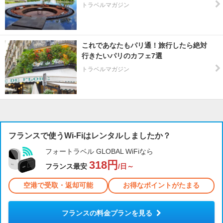
トラベルマガジン
これであなたもパリ通！旅行したら絶対
行きたいパリのカフェ7選
トラベルマガジン
フランスで使うWi-Fiはレンタルしましたか？
フォートラベル GLOBAL WiFiなら
318円
フランス最安
/日～
空港で受取・返却可能
お得なポイントがたまる
フランスの料金プランを見る