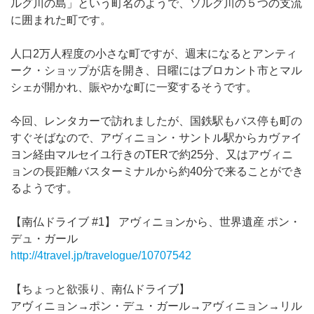
ルグ川の島」という町名のようで、ソルグ川の５つの支流
に囲まれた町です。
人口2万人程度の小さな町ですが、週末になるとアンティ
ーク・ショップが店を開き、日曜にはブロカント市とマル
シェが開かれ、賑やかな町に一変するそうです。
今回、レンタカーで訪れましたが、国鉄駅もバス停も町の
すぐそばなので、アヴィニョン・サントル駅からカヴァイ
ヨン経由マルセイユ行きのTERで約25分、又はアヴィニ
ョンの長距離バスターミナルから約40分で来ることができ
るようです。
【南仏ドライブ #1】 アヴィニョンから、世界遺産 ポン・
デュ・ガール
http://4travel.jp/travelogue/10707542
【ちょっと欲張り、南仏ドライブ】
アヴィニョン→ポン・デュ・ガール→アヴィニョン→リル