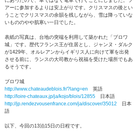
にあったので、車ではなく電車で行くことにしました。ツ
アーに参加するよりは安上がりです。クリスマスの後とい
うことでクリスマスの余韻を残しながら、雪は降っていな
いもののやや肌寒い一日でした。
表紙の写真は、台地の突端を利用して築かれた「ブロワ
城」です。歴代フランス王が住居とし、ジャンヌ・ダルク
が1429年、オルレアンからイギリス人に向けて軍を出発
させる前に、ランスの大司教から祝福を受けた場所でもあ
るそうです。
ブロワ城
http://www.chateaudeblois.fr/?lang=en
英語
http://loire-chateaux.jp/ja/kojo/blois/12855
日本語
http://jp.rendezvousenfrance.com/ja/discover/35012
日本
語
以下、今回の13泊15日の日程です。