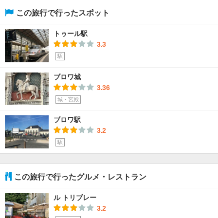
この旅行で行ったスポット
トゥール駅
3.3
駅
ブロワ城
3.36
城・宮殿
ブロワ駅
3.2
駅
この旅行で行ったグルメ・レストラン
ル トリブレー
3.2