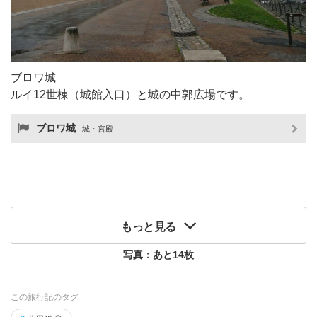
ブロワ城
ルイ12世棟（城館入口）と城の中郭広場です。
ブロワ城
城・宮殿
もっと見る
写真：あと
14
枚
この旅行記のタグ