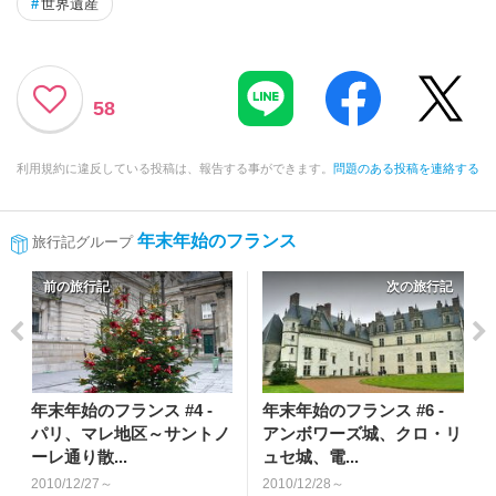
#
世界遺産
58
利用規約に違反している投稿は、報告する事ができます。
問題のある投稿を連絡する
年末年始のフランス
旅行記グループ
前の旅行記
次の旅行記
年末年始のフランス #4 -
年末年始のフランス #6 -
パリ、マレ地区～サントノ
アンボワーズ城、クロ・リ
ーレ通り散...
ュセ城、電...
2010/12/27～
2010/12/28～