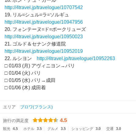
18. ポン・デュ・ガール
http://4travel.jp/travelogue/10707542
19. リル=シュル=ラ=ソルギュ
http://4travel.jp/travelogue/10947956
20. フォンテーヌ=ド=ボークリューズ
http://4travel.jp/travelogue/10950023
21. ゴルド＆セナンク修道院
http://4travel.jp/travelogue/10952019
22. ルシヨン
http://4travel.jp/travelogue/10952263
□ 01/03 (月) アヴィニヨン→パリ
□ 01/04 (火) パリ
□ 01/05 (水) パリ→成田
□ 01/06 (木) 成田着
エリア
ブロワ(フランス)
4.5
旅行の満足度
観光
4.5
ホテル
3.5
グルメ
3.5
ショッピング
3.0
交通
3.0