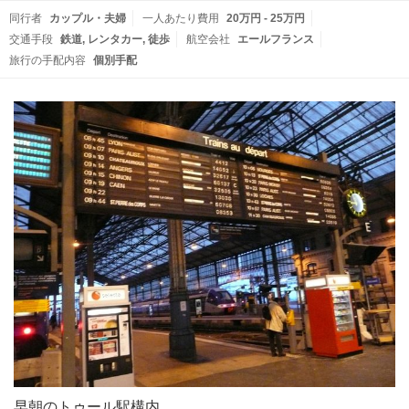
同行者
カップル・夫婦
一人あたり費用
20万円 - 25万円
交通手段
鉄道
レンタカー
徒歩
航空会社
エールフランス
旅行の手配内容
個別手配
早朝のトゥール駅構内