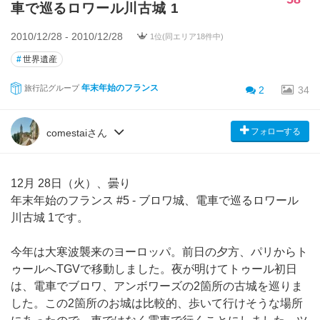
車で巡るロワール川古城 1
2010/12/28 - 2010/12/28
1位(同エリア18件中)
#
世界遺産
年末年始のフランス
旅行記グループ
2
34
フォローする
comestaiさん
12月 28日（火）、曇り
年末年始のフランス #5 - ブロワ城、電車で巡るロワール
川古城 1です。
今年は大寒波襲来のヨーロッパ。前日の夕方、パリからト
ゥールへTGVで移動しました。夜が明けてトゥール初日
は、電車でブロワ、アンボワーズの2箇所の古城を巡りま
した。この2箇所のお城は比較的、歩いて行けそうな場所