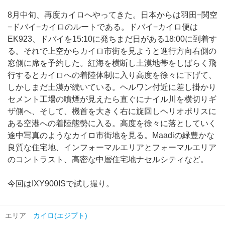
8月中旬、再度カイロへやってきた。日本からは羽田−関空
−ドバイ−カイロのルートである。ドバイ−カイロ便は
EK923、ドバイを15:10に発ちまだ日がある18:00に到着す
る。それで上空からカイロ市街を見ようと進行方向右側の
窓側に席を予約した。紅海を横断し土漠地帯をしばらく飛
行するとカイロへの着陸体制に入り高度を徐々に下げて、
しかしまだ土漠が続いている。ヘルワン付近に差し掛かり
セメント工場の噴煙が見えたら直ぐにナイル川を横切りギ
ザ側へ、そして、機首を大きく右に旋回しヘリオポリスに
ある空港への着陸態勢に入る。高度を徐々に落としていく
途中写真のようなカイロ市街地を見る。Maadiの緑豊かな
良質な住宅地、インフォーマルエリアとフォーマルエリア
のコントラスト、高密な中層住宅地ナセルシティなど。
今回はIXY900ISで試し撮り。
エリア
カイロ(エジプト)