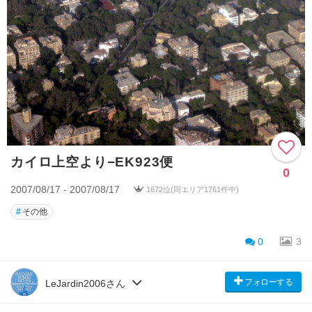
カイロ上空より−EK923便
0
2007/08/17 - 2007/08/17
1672位(同エリア1761件中)
#
その他
0
3
フォローする
LeJardin2006さん