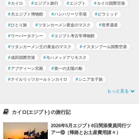
#
カイロ
#
エジプト旅行
#
エジプト
#
カイロ国際空港
#
大エジプト博物館
#
ハンハリーリ市場
#
ピラミッド
#
ひとり旅
#
ツタンカーメン黄金のマスク
#
世界遺産
#
ウーバータクシー
#
エジプト考古学博物館
#
ツタンカーメン王の黄金のマスク
#
イスタンブール国際空港
#
成田国際空港
#
モハメッドアリモスク
#
アブディーン宮殿
#
第一の太陽の船
#
ナイルリッツカールトンカイロ
#
シニア女子旅
もっと見る
カイロ(エジプト) の旅行記
2026年5月エジプト8日間添乗員同行ツ
アー⑩（帰路とお土産費用諸々）