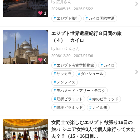
by 広井さん
2026/05/15 - 2026/05/22
1
#
エジプト旅行
#
カイロ国際空港
エジプト世界遺産紀行８日間の旅
（４） カイロ
by tomoくんさん
2006/12/30 - 2007/01/06
6
#
エジプト考古学博物館
#
カイロ
#
サッカラ
#
ダハシュール
#
メンフィス
#
モハメッド・アリー・モスク
#
屈折ピラミッド
#
赤のピラミッド
#
階段ピラミッド
#
ナイル川
女同士で楽しむエジプト 欲張り16日の
旅♪♪ シニア女性3人で個人旅行って大丈
夫？？（15・16日目...