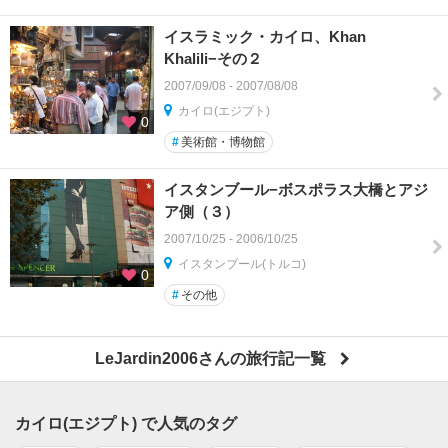
イスラミック・カイロ、Khan
Khalili−その２
2007/09/08 - 2007/08/08
カイロ(エジプト)
0
#
美術館・博物館
イスタンブール−ボスポラス大橋とアジ
ア側（３）
2007/10/25 - 2006/10/25
イスタンブール(トルコ)
0
#
その他
LeJardin2006さんの旅行記一覧
カイロ(エジプト) で人気のタグ