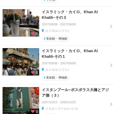
イスラミック・カイロ、Khan Al
Khalili−その３
2007/09/08 - 2007/09/08
カイロ(エジプト)
0
#
美術館・博物館
イスラミック・カイロ、Khan Al
Khalili-その１
2007/09/08 - 2007/09/08
カイロ(エジプト)
0
#
美術館・博物館
イスタンブール−ボスポラス大橋とアジ
ア側（３）
2007/10/25 - 2006/10/25
イスタンブール(トルコ)
0