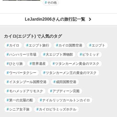
#
その他
LeJardin2006さんの旅行記一覧
カイロ(エジプト) で人気のタグ
#
カイロ
#
エジプト旅行
#
カイロ国際空港
#
エジプト
#
ハンハリーリ市場
#
大エジプト博物館
#
ピラミッド
#
ひとり旅
#
世界遺産
#
ツタンカーメン黄金のマスク
#
ウーバータクシー
#
ツタンカーメン王の黄金のマスク
#
イスタンブール国際空港
#
成田国際空港
#
モハメッドアリモスク
#
アブディーン宮殿
#
第一の太陽の船
#
ナイルリッツカールトンカイロ
#
シニア女子旅
#
カイロピラミッズホテル