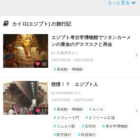
もっと見る
カイロ(エジプト) の旅行記
エジプト考古学博物館でツタンカーメ
ンの黄金のデスマスクと再会
by 吉備津彦さん
2001/08/18 - 2001/08/18
32
#
美術館・博物館
狡猾！？ エジプト人
by worldspanさん
2007/12/02 - 2007/12/09
#
美術館・博物館
#
カイロ
17
#
スヴェーラ門
#
タフリール広場
#
ラムセス駅
#
旧市街
#
考古学博物館
#
航空旅行
#
鉄道旅行