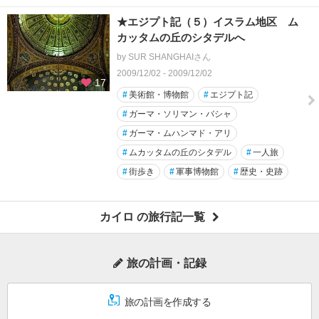
★エジプト記（５）イスラム地区 ム
カッタムの丘のシタデルへ
by SUR SHANGHAIさん
2009/12/02 - 2009/12/02
17
#
美術館・博物館
#
エジプト記
#
ガーマ・ソリマン・バシャ
#
ガーマ・ムハンマド・アリ
#
ムカッタムの丘のシタデル
#
一人旅
#
街歩き
#
軍事博物館
#
歴史・史跡
カイロ の旅行記一覧
旅の計画・記録
旅の計画を作成する