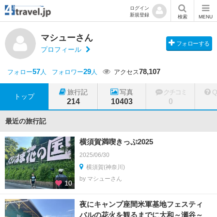
ログイン
新規登録
検索
MENU
マシューさん
フォローする
プロフィール
57
29
78,107
フォロー
人
フォロワー
人
アクセス
旅行記
写真
クチコミ
トップ
214
10403
0
最近の旅行記
横須賀満喫きっぷ2025
2025/06/30
横須賀(神奈川)
by マシューさん
10
夜にキャンプ座間米軍基地フェスティ
バルの花火を観るまでに大和～瀬谷～