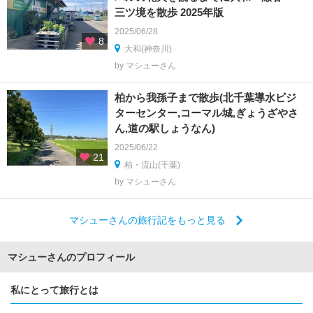
三ツ境を散歩 2025年版
2025/06/28
8
大和(神奈川)
by マシューさん
柏から我孫子まで散歩(北千葉導水ビジ
ターセンター,コーマル城,ぎょうざやさ
ん,道の駅しょうなん)
2025/06/22
21
柏・流山(千葉)
by マシューさん
マシューさんの旅行記をもっと見る
マシューさんのプロフィール
私にとって旅行とは