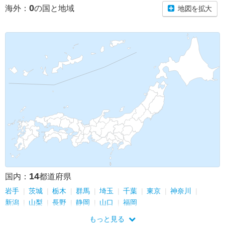
0
海外：
の国と地域
地図を拡大
14
国内：
都道府県
岩手
茨城
栃木
群馬
埼玉
千葉
東京
神奈川
新潟
山梨
長野
静岡
山口
福岡
もっと見る