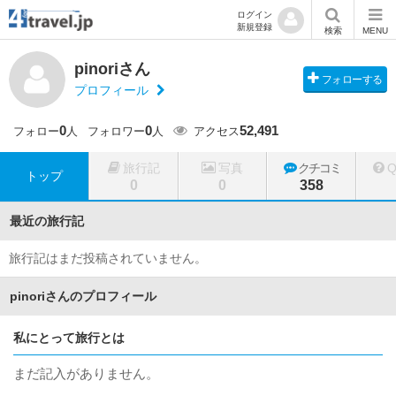
ログイン
新規登録
検索
MENU
pinoriさん
フォローする
プロフィール
0
0
52,491
フォロー
人
フォロワー
人
アクセス
旅行記
写真
クチコミ
トップ
0
0
358
最近の旅行記
旅行記はまだ投稿されていません。
pinoriさんのプロフィール
私にとって旅行とは
まだ記入がありません。