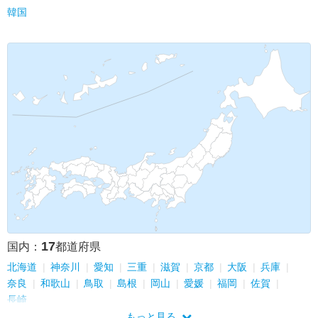
韓国
17
国内：
都道府県
北海道
神奈川
愛知
三重
滋賀
京都
大阪
兵庫
奈良
和歌山
鳥取
島根
岡山
愛媛
福岡
佐賀
長崎
もっと見る