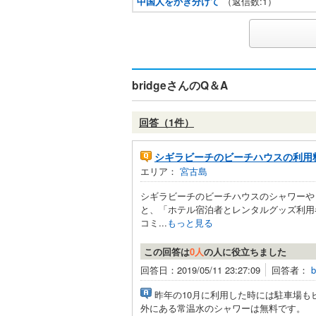
中国人をかき分けて
（返信数:1）
bridgeさんのQ＆A
回答（1件）
シギラビーチのビーチハウスの利用
エリア：
宮古島
シギラビーチのビーチハウスのシャワーや
と、「ホテル宿泊者とレンタルグッズ利用
コミ...
もっと見る
この回答は
0人
の人に役立ちました
回答日：2019/05/11 23:27:09
回答者：
b
昨年の10月に利用した時には駐車場も
外にある常温水のシャワーは無料です。