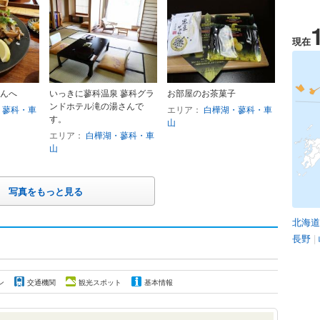
現在
んへ
いっきに蓼科温泉 蓼科グラ
お部屋のお茶菓子
ンドホテル滝の湯さんで
・蓼科・車
エリア：
白樺湖・蓼科・車
す。
山
エリア：
白樺湖・蓼科・車
山
写真をもっと見る
北海道
長野
|
ン
交通機関
観光スポット
基本情報