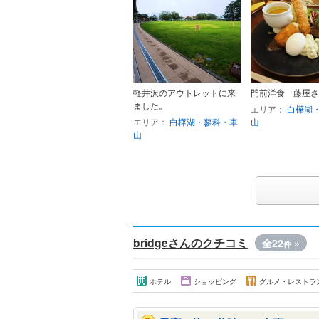
軽井沢のアウトレットに来
門前洋食 藤屋さ
ました。
エリア：
白樺湖
エリア：
白樺湖・蓼科・車
山
山
bridgeさんのクチコミ
全22
»
件
ホテル
ショッピング
グルメ・レストラ