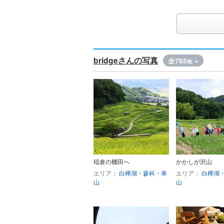
bridgeさんの写真
全765
»
枚
稲倉の棚田へ
かかしが沢山
エリア：
白樺湖・蓼科・車
エリア：
白樺湖
山
山