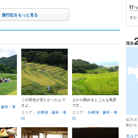
行っ
旅行記をもっと見る
タヒ
現在
この景色が見たかったんで
上から眺めるとこんな風景
すよ。
です。
・蓼科・車
エリア：
白樺湖・蓼科・車
エリア：
白樺湖・蓼科・車
山
山
拡大ボ
動かせ
モルデ