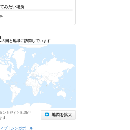
てみたい場所
チ
2
の国と地域に訪問しています
タンを押すと地図が
地図を拡大
ます。
ィブ
|
シンガポール
|