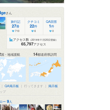
dge
さん
旅行記
クチコミ
QA回答
27
22
1
冊
件
件
710
6
0
アクセス数
（2014年11月20日登録）
65,797
アクセス
2
14
国・地域渡航
都道府県訪問
|
QA掲示板
|
行ってきます
|
掲示板
ップ
9
ロー
人