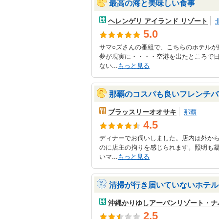
最高の海と美味しい食事
ヘレンゲリ アイランド リゾート
5.0
サマ○ズさんの番組で、こちらのホテルが
夢が現実に・・・・空港を出たところで
ない...
もっと見る
那覇のコスパも良いフレンチバ
ブラッスリーオオサキ
那覇
4.5
ディナーでお伺いしました。店内は外か
のに店主の拘りを感じられます。照明も
いマ...
もっと見る
清掃が行き届いていないホテル
沖縄かりゆしアーバンリゾート・ナ
2.5