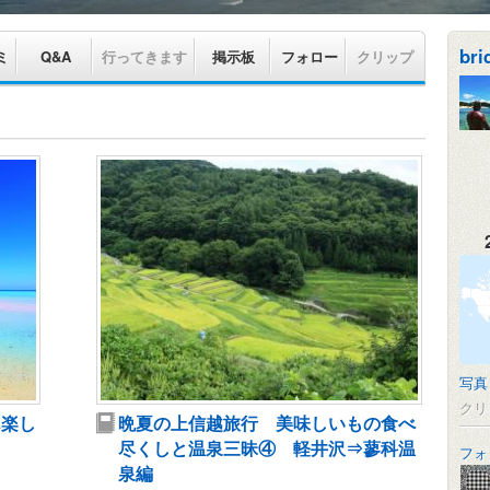
bri
ミ
Q&A
行ってきます
掲示板
フォロー
クリップ
写真
クリ
ん楽し
晩夏の上信越旅行 美味しいもの食べ
尽くしと温泉三昧④ 軽井沢⇒蓼科温
フォ
泉編