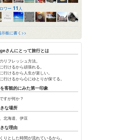
11
ロワー
人
掲示板に書く>>
idgeさんにとって旅行とは
のリフレッシュ方法。
に行けるから頑張れる。
に行けるから人生が楽しい。
に行けるから心にゆとりが保てる。
を客観的にみた第一印象
ですが何か？
きな場所
、北海道、伊豆
きな理由
くりとした時間が流れているから。