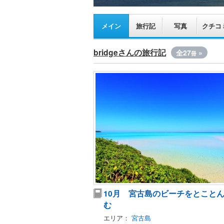
メイン
旅行記
写真
クチコ
bridgeさんの旅行記
全27
»
冊
10月 宮古島のビーチをとこと
む
エリア：
宮古島