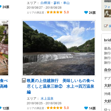
エリア：
白樺湖・蓼科・車山
フォ
24票
2018/08/27 - 2018/08/28
5.0
24票
エリアの満足度：
br
最高
旅行
旅行
旅行
自分
デブ
食べ
晩夏の上信越旅行 美味しいもの食べ
大好
高峰
尽くしと温泉三昧② 水上⇒四万温泉
編
沖縄
エリア：
水上温泉
大好
2018/08/25 - 2018/08/26
12票
5.0
14票
エリアの満足度：
ゆっ