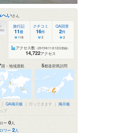
みへい
さん
旅行記
クチコミ
QA回答
11
16
2
冊
件
件
118
5
2
アクセス数
（2015年11月12日登録）
14,722
アクセス
7
5
国・地域渡航
都道府県訪問
|
QA掲示板
|
行ってきます
|
掲示板
ップ
0
ロー
人
2
ロワー
人