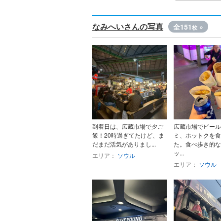
なみへいさんの写真
全151
»
枚
到着日は、広蔵市場で夕ご
広蔵市場でビール
飯！20時過ぎてたけど、ま
ミ、ホットクを食
だまだ活気がありまし...
た。食べ歩き的な
ッ...
エリア：
ソウル
エリア：
ソウル