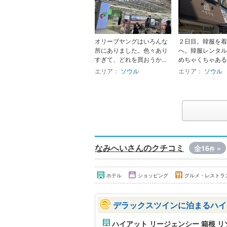
オリーブヤングはいろんな
２日目。韓服を着
所にありました。色々あり
へ。韓服レンタル
すぎて、どれを買おうか...
めちゃくちゃある
エリア：
ソウル
エリア：
ソウル
なみへいさんのクチコミ
全16
»
件
ホテル
ショッピング
グルメ・レストラ
デラックスツインに泊まるハイ
ハイアット リージェンシー 箱根 