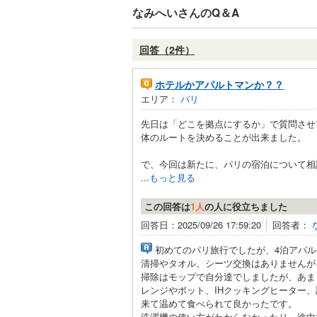
なみへいさんのQ＆A
回答（2件）
ホテルかアパルトマンか？？
エリア：
パリ
先日は「どこを拠点にするか」で質問させ
体のルートを決めることが出来ました。
で、今回は新たに、パリの宿泊について相
...
もっと見る
この回答は
1人
の人に役立ちました
回答日：2025/09/26 17:59:20
回答者：
初めてのパリ旅行でしたが、4泊アパ
清掃やタオル、シーツ交換はありませんが
掃除はモップで自分達でしましたが、あま
レンジやポット、IHクッキングヒーター
来て温めて食べられて良かったです。
洗濯機の使い方がわからなかったり、途中