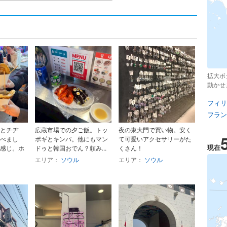
拡大ボ
動かせ
フィリ
フラン
とチヂ
広蔵市場での夕ご飯。トッ
夜の東大門で買い物。安く
べまし
ポギとキンパ。他にもマン
て可愛いアクセサリーがた
現在
感じ。ホ
ドゥと韓国おでん？頼み...
くさん！
エリア：
ソウル
エリア：
ソウル