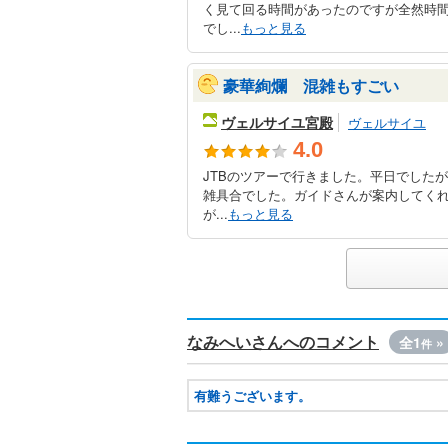
く見て回る時間があったのですが全然時
でし...
もっと見る
豪華絢爛 混雑もすごい
ヴェルサイユ宮殿
ヴェルサイユ
4.0
JTBのツアーで行きました。平日でした
雑具合でした。ガイドさんが案内してく
が...
もっと見る
なみへいさんへのコメント
全1
»
件
有難うございます。