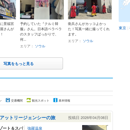
に景福宮
予約していた『クルミ韓
衛兵さんがカッコよかっ
東京
|
屋さんが
服』さん。日本語ペラペラ
た！写真一緒に撮ってくれ
！
のスタッフばっかりで、
ます。
何...
エリア：
ソウル
エリア：
ソウル
写真をもっと見る
ン
交通機関
観光スポット
基本情報
アットリージェンシーの旅
投稿日 2026年04月08日
リゾート＆スパ
強羅温泉