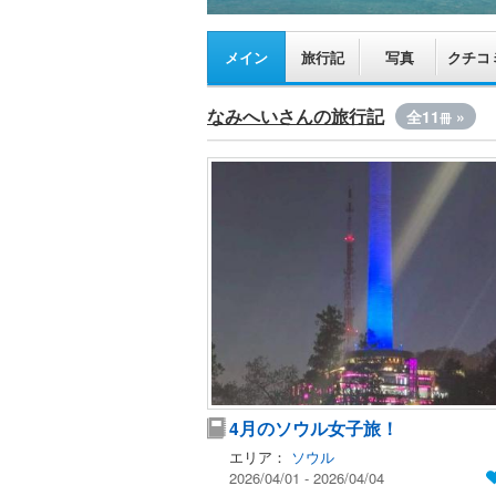
メイン
旅行記
写真
クチコ
なみへいさんの旅行記
全11
»
冊
4月のソウル女子旅！
エリア：
ソウル
2026/04/01 - 2026/04/04