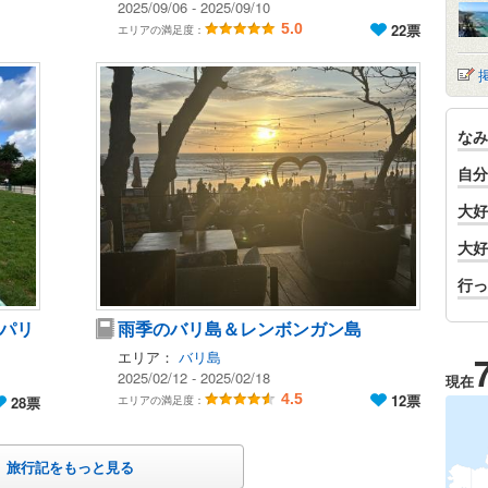
2025/09/06 - 2025/09/10
5.0
22票
エリアの満足度：
なみ
自分
大好
大好
行っ
パリ
雨季のバリ島＆レンボンガン島
エリア：
バリ島
2025/02/12 - 2025/02/18
現在
4.5
12票
エリアの満足度：
28票
旅行記をもっと見る