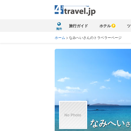
旅行ガイド
ホテル
ツ
海外
ホーム
>
なみへいさんのトラベラーページ
なみへい
さ