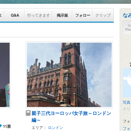
な
ミ
Q&A
行ってきます
掲示板
フォロー
クリップ
写真
クリ
親子三代ヨーロッパ女子旅～ロンドン
編～
フォ
11票
エリア：
ロンドン
フォ