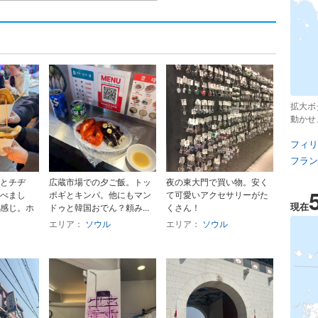
拡大ボ
動かせ
フィリ
フラン
とチヂ
広蔵市場での夕ご飯。トッ
夜の東大門で買い物。安く
べまし
ポギとキンパ。他にもマン
て可愛いアクセサリーがた
現在
感じ。ホ
ドゥと韓国おでん？頼み...
くさん！
エリア：
ソウル
エリア：
ソウル