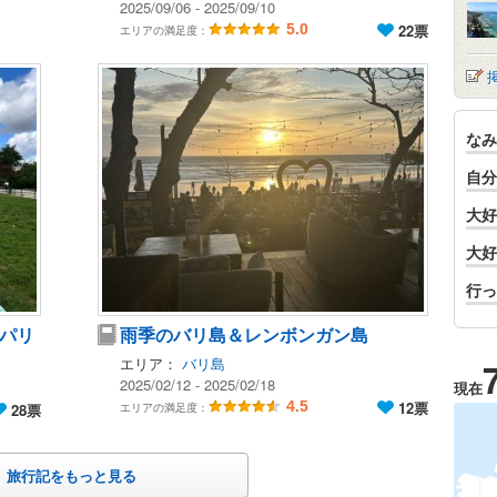
2025/09/06 - 2025/09/10
5.0
22票
エリアの満足度：
なみ
自分
大好
大好
行っ
パリ
雨季のバリ島＆レンボンガン島
エリア：
バリ島
2025/02/12 - 2025/02/18
現在
4.5
12票
エリアの満足度：
28票
旅行記をもっと見る