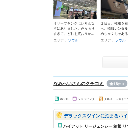
オリーブヤングはいろんな
２日目。韓服を着
所にありました。色々あり
へ。韓服レンタル
すぎて、どれを買おうか...
めちゃくちゃある
エリア：
ソウル
エリア：
ソウル
なみへいさんのクチコミ
全16
»
件
ホテル
ショッピング
グルメ・レストラ
デラックスツインに泊まるハイ
ハイアット リージェンシー 箱根 