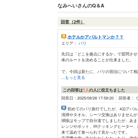
なみへいさんのQ＆A
回答（2件）
ホテルかアパルトマンか？？
エリア：
パリ
先日は「どこを拠点にするか」で質問させ
体のルートを決めることが出来ました。
で、今回は新たに、パリの宿泊について相
...
もっと見る
この回答は
1人
の人に役立ちました
回答日：2025/09/26 17:59:20
回答者：
初めてのパリ旅行でしたが、4泊アパ
清掃やタオル、シーツ交換はありませんが
掃除はモップで自分達でしましたが、あま
レンジやポット、IHクッキングヒーター
来て温めて食べられて良かったです。
洗濯機の使い方がわからなかったり、途中