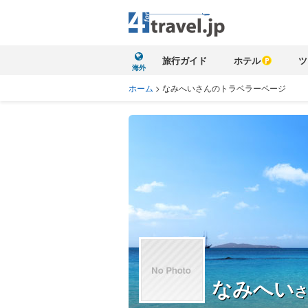
旅行ガイド
ホテル
ツ
海外
ホーム
>
なみへいさんのトラベラーページ
なみへい
さ