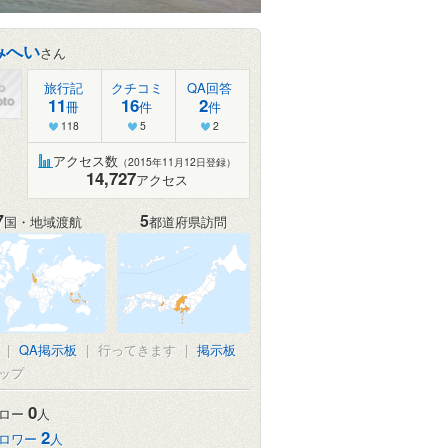
みへい
さん
旅行記
クチコミ
QA回答
11
16
2
冊
件
件
118
5
2
アクセス数
（2015年11月12日登録）
14,727
アクセス
7
5
国・地域渡航
都道府県訪問
|
QA掲示板
|
行ってきます
|
掲示板
ップ
0
ロー
人
2
ロワー
人