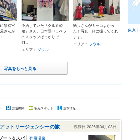
に景福宮
予約していた『クルミ韓
衛兵さんがカッコよかっ
東京
|
屋さんが
服』さん。日本語ペラペラ
た！写真一緒に撮ってくれ
！
のスタッフばっかりで、
ます。
何...
エリア：
ソウル
エリア：
ソウル
写真をもっと見る
ン
交通機関
観光スポット
基本情報
アットリージェンシーの旅
投稿日 2026年04月08日
リゾート＆スパ
強羅温泉