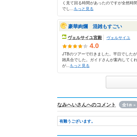
く見て回る時間があったのですが全然時
でし...
もっと見る
豪華絢爛 混雑もすごい
ヴェルサイユ宮殿
ヴェルサイユ
4.0
JTBのツアーで行きました。平日でした
雑具合でした。ガイドさんが案内してく
が...
もっと見る
なみへいさんへのコメント
全1
»
件
有難うございます。