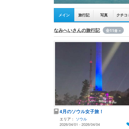
メイン
旅行記
写真
クチコ
なみへいさんの旅行記
全11
»
冊
4月のソウル女子旅！
エリア：
ソウル
2026/04/01 - 2026/04/04