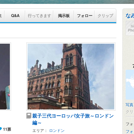
な
ミ
Q&A
行ってきます
掲示板
フォロー
クリップ
写真
クリ
親子三代ヨーロッパ女子旅～ロンドン
編～
フォ
11票
エリア：
ロンドン
フォ