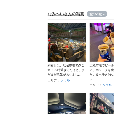
なみへいさんの写真
全151
»
枚
到着日は、広蔵市場で夕ご
広蔵市場でビール
飯！20時過ぎてたけど、ま
ミ、ホットクを食
だまだ活気がありまし...
た。食べ歩き的な
ッ...
エリア：
ソウル
エリア：
ソウル