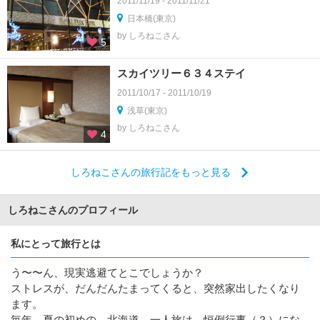
2011/11/19 - 2011/11/21
日本橋(東京)
by しろねこさん
5
スカイツリー６３４ステイ
2011/10/17 - 2011/10/19
浅草(東京)
by しろねこさん
4
しろねこさんの旅行記をもっと見る
しろねこさんのプロフィール
私にとって旅行とは
う〜〜ん、現実逃避てとこでしょうか？
ストレスが、だんだんたまってくると、突然家出したくなり
ます。
毎年、夏の初めの、北海道、一人旅は、恒例行事（？）にな