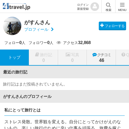
ログイン
新規登録
検索
MENU
がすんさん
フォローする
プロフィール
0
0
32,868
フォロー
人
フォロワー
人
アクセス
旅行記
写真
クチコミ
トップ
0
0
46
最近の旅行記
旅行記はまだ投稿されていません。
がすんさんのプロフィール
私にとって旅行とは
ストレス発散。世界観を変える。自分にとってかけがえのな
いもの。楽しい旅行のために辛い仕事を頑張る。旅費を稼ぐ