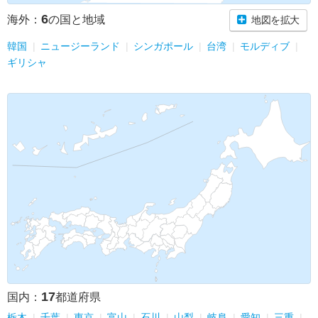
6
海外：
の国と地域
地図を拡大
韓国
ニュージーランド
シンガポール
台湾
モルディブ
ギリシャ
17
国内：
都道府県
栃木
千葉
東京
富山
石川
山梨
岐阜
愛知
三重