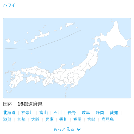
ハワイ
16
国内：
都道府県
北海道
神奈川
富山
石川
長野
岐阜
静岡
愛知
滋賀
京都
大阪
兵庫
香川
福岡
宮崎
鹿児島
もっと見る