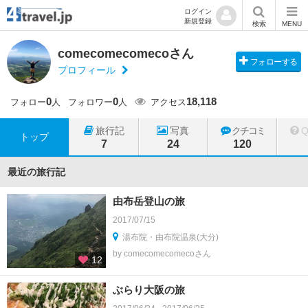
ログイン
新規登録
検索
MENU
comecomecomecoさん
フォローする
プロフィール
0
0
18,118
フォロー
人
フォロワー
人
アクセス
旅行記
写真
クチコミ
トップ
7
24
120
最近の旅行記
由布岳登山の旅
2017/07/15
湯布院・由布院温泉(大分)
by comecomecomecoさん
12
ぶらり大阪の旅