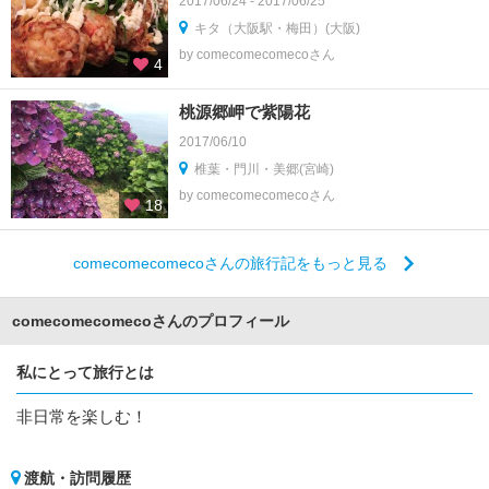
2017/06/24 - 2017/06/25
キタ（大阪駅・梅田）(大阪)
by comecomecomecoさん
4
桃源郷岬で紫陽花
2017/06/10
椎葉・門川・美郷(宮崎)
by comecomecomecoさん
18
comecomecomecoさんの旅行記をもっと見る
comecomecomecoさんのプロフィール
私にとって旅行とは
非日常を楽しむ！
渡航・訪問履歴