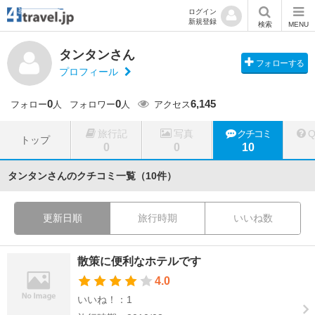
ログイン
新規登録
検索
MENU
タンタンさん
フォローする
プロフィール
0
0
6,145
フォロー
人
フォロワー
人
アクセス
旅行記
写真
クチコミ
トップ
0
0
10
タンタンさんのクチコミ一覧（10件）
更新日順
旅行時期
いいね数
散策に便利なホテルです
4.0
いいね！：1