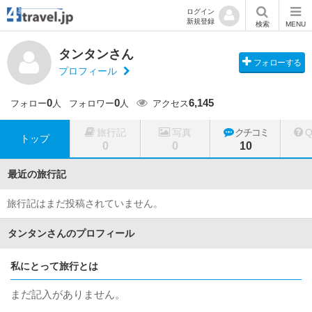
ログイン
新規登録
検索
MENU
タンタンさん
フォローする
プロフィール
0
0
6,145
フォロー
人
フォロワー
人
アクセス
旅行記
写真
クチコミ
トップ
0
0
10
最近の旅行記
旅行記はまだ投稿されていません。
タンタンさんのプロフィール
私にとって旅行とは
まだ記入がありません。