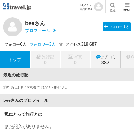
ログイン
新規登録
検索
MENU
beeさん
フォローする
プロフィール
0
3
319,687
フォロー
人
フォロワー
人
アクセス
旅行記
写真
クチコミ
トップ
0
0
387
最近の旅行記
旅行記はまだ投稿されていません。
beeさんのプロフィール
私にとって旅行とは
まだ記入がありません。