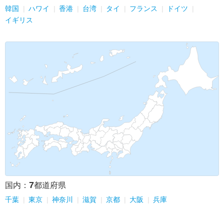
韓国
ハワイ
香港
台湾
タイ
フランス
ドイツ
イギリス
7
国内：
都道府県
千葉
東京
神奈川
滋賀
京都
大阪
兵庫