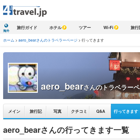
旅行ガイド
ホテル
ツアー
Wi-Fi
旅行
海外
ホーム
>
aero_bearさんのトラベラーページ
>
行ってきます
aero_bear
さんのトラベラーペ
メイン
旅行記
写真
クチコミ
Q&A
行ってきます
aero_bearさんの行ってきます一覧