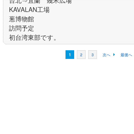
台北⇒宜蘭 幾米広場
KAVALAN工場
葱博物館
訪問予定
初台湾東部です。
1
2
3
次へ
最後へ