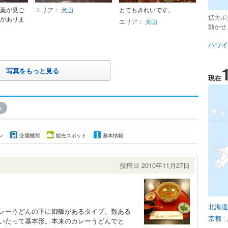
葉が見ご
エリア：
犬山
とてもきれいです。
拡大ボ
がありま
エリア：
犬山
動かせ
ハワイ
写真をもっと見る
現在
»
ン
交通機関
観光スポット
基本情報
投稿日 2010年11月27日
北海道
カレーうどんの下に御飯があるタイプ。数ある
京都
|
はいたって基本形。本来のカレーうどんでと