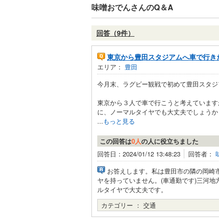
味噌おでんさんのQ＆A
回答（9件）
東京から豊田スタジアムへ車で行き
エリア：
豊田
今月末、ラグビー観戦で初めて豊田スタジ
東京から３人で車で行こうと考えています
に、ノーマルタイヤでも大丈夫でしょうか
...
もっと見る
この回答は
0人
の人に役立ちました
回答日：2024/01/12 13:48:23
回答者：
お答えします。私は豊田市の隣の岡崎
ヤを持っていません。(車通勤です)三河
ルタイヤで大丈夫です。
カテゴリー ：
交通