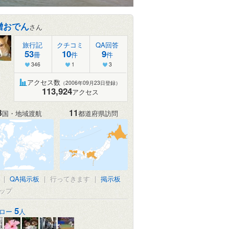
噌おでん
さん
旅行記
クチコミ
QA回答
53
10
9
冊
件
件
346
1
3
アクセス数
（2006年09月23日登録）
113,924
アクセス
3
11
国・地域渡航
都道府県訪問
|
QA掲示板
|
行ってきます
|
掲示板
ップ
5
ロー
人