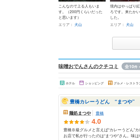
こんなので上る人もいま
境内はやっぱり紅
す。（200円くらいだった
ろです。来たかい
と思います）
した。
エリア：
犬山
エリア：
犬山
味噌おでんさんのクチコミ
全10
件
ホテル
ショッピング
グルメ・レストラ
豊橋カレーうどん “まつや”
麺処まつや
豊橋
4.0
豊橋Ｂ級グルメと言えば“カレーうどん”
お店で私が行ったのは“まつや”さん。味