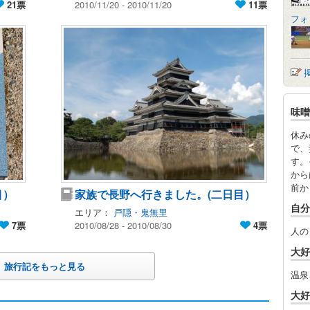
21票
2010/11/20 - 2010/11/20
11票
フォ
味噌
休み
で、
す。
から
前か
目）
家族で長野へ行きました。(二日目）
自分
エリア：
戸隠・鬼無里
7票
2010/08/28 - 2010/08/30
4票
人の
大好
旅行記をもっと見る
温泉
大好