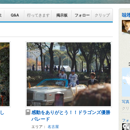
味
ミ
Q&A
行ってきます
掲示板
フォロー
クリップ
写真
クリ
し
感動をありがとう！！ドラゴンズ優勝
パレード
フォ
エリア：
名古屋