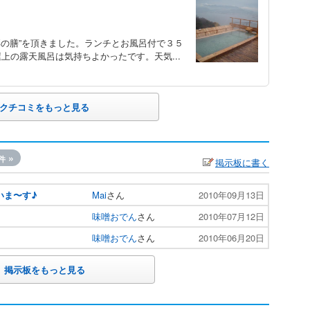
彩の膳”を頂きました。ランチとお風呂付で３５
上の露天風呂は気持ちよかったです。天気...
クチコミをもっと見る
»
件
掲示板に書く
いま〜す♪
Mai
さん
2010年09月13日
味噌おでん
さん
2010年07月12日
味噌おでん
さん
2010年06月20日
掲示板をもっと見る