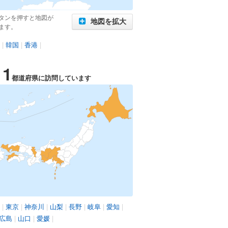
タンを押すと地図が
地図を拡大
ます。
|
韓国
|
香港
|
11
都道府県に訪問しています
|
東京
|
神奈川
|
山梨
|
長野
|
岐阜
|
愛知
|
広島
|
山口
|
愛媛
|