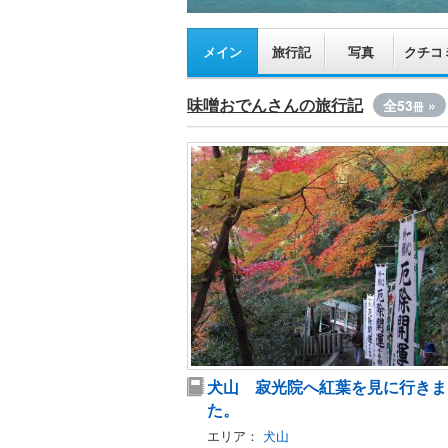
メイン
旅行記
写真
クチコ
味噌おでんさんの旅行記
全53
»
冊
犬山 寂光院へ紅葉を見に行きま
た。
エリア：
犬山