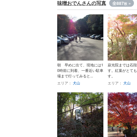
味噌おでんさんの写真
全887
»
枚
朝 早めに出て、現地には1
寂光院までは石段
0時前に到着、一番近い駐車
す。紅葉がとても
場まで行ってみると...
す。
エリア：
犬山
エリア：
犬山