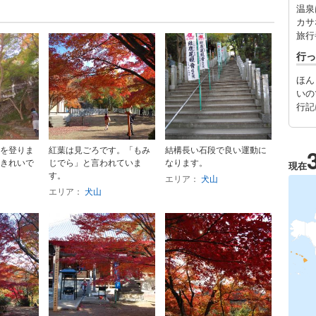
温泉
カサ
旅行
行っ
ほん
いの
行記
を登りま
紅葉は見ごろです。「もみ
結構長い石段で良い運動に
きれいで
じでら」と言われていま
なります。
現在
す。
エリア：
犬山
エリア：
犬山