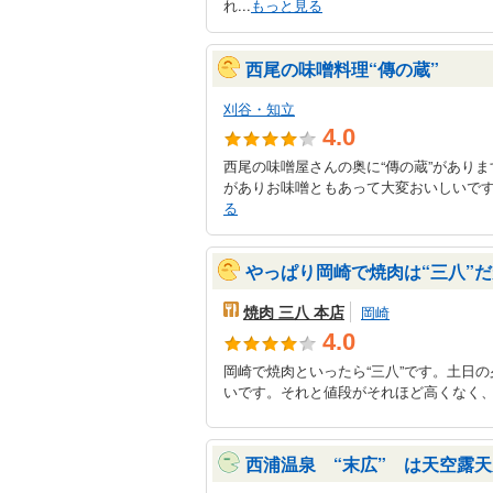
れ...
もっと見る
西尾の味噌料理“傳の蔵”
刈谷・知立
4.0
西尾の味噌屋さんの奥に“傳の蔵”がありま
がありお味噌ともあって大変おいしいで
る
やっぱり岡崎で焼肉は“三八”
焼肉 三八 本店
岡崎
4.0
岡崎で焼肉といったら“三八”です。土日
いです。それと値段がそれほど高くなく
西浦温泉 “末広” は天空露