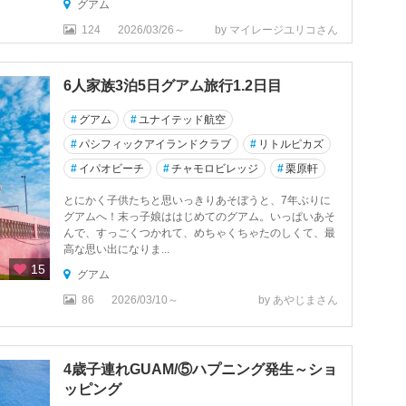
グアム
124
2026/03/26～
by マイレージユリコさん
6人家族3泊5日グアム旅行1.2日目
#
グアム
#
ユナイテッド航空
#
パシフィックアイランドクラブ
#
リトルピカズ
#
イパオビーチ
#
チャモロビレッジ
#
栗原軒
とにかく子供たちと思いっきりあそぼうと、7年ぶりに
グアムへ！末っ子娘ははじめてのグアム。いっぱいあそ
んで、すっごくつかれて、めちゃくちゃたのしくて、最
高な思い出になりま...
15
グアム
86
2026/03/10～
by あやじまさん
4歳子連れGUAM/⑤ハプニング発生～ショ
ッピング