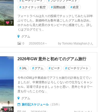
#
ビーチリゾート
#
ブレックファースト
#
ユナイテッド航空
#
国際結婚
#
絶景
フォートラベルは久々の投稿でチェックしてみたら10年
ぶりでした。新婚時代を数年過ごしたグアム島を訪れ、
7
ホテルから見た絶景のタモンビーチに感激でした。詳し
くはブログでどう...
グアム
0
2026/05/14～
by Tomoko Malaghanさん
2026年GW 意外と初めてのグアム旅行
#
JAL
#
グアム
#
ビーチ
#
ビーチリゾート
今年のGWは中東経由でアフリカ旅行の計画を立ててい
ましたが、中東情勢がよろしくないので仕方なくキャン
セル。近場で済ませましょうかと思い、意外と今まで一
度も行ったことのな...
グアム
旅行記スケジュール
（15件）
14