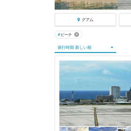
グアム
×
#
ビーチ
グアムへ戻る
旅行時期 新しい順
★グアム