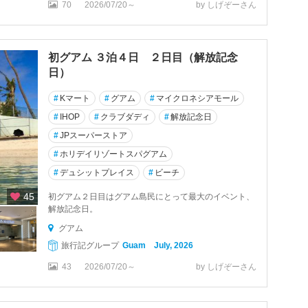
70
2026/07/20～
by しげぞーさん
初グアム ３泊４日 ２日目（解放記念
日）
#
Kマート
#
グアム
#
マイクロネシアモール
#
IHOP
#
クラブダディ
#
解放記念日
#
JPスーパーストア
#
ホリデイリゾートスパグアム
#
デュシットプレイス
#
ビーチ
45
初グアム２日目はグアム島民にとって最大のイベント、
解放記念日。
グアム
旅行記グループ
Guam July, 2026
43
2026/07/20～
by しげぞーさん