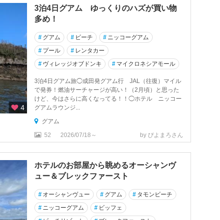
3泊4日グアム ゆっくりのハズが買い物
多め！
#
グアム
#
ビーチ
#
ニッコーグアム
#
プール
#
レンタカー
#
ヴィレッジオブドンキ
#
マイクロネシアモール
3泊4日グアム旅◯成田発グアム行 JAL（往復）マイル
で発券！燃油サーチャージが高い！（2月頃）と思った
けど、今はさらに高くなってる！！◯ホテル ニッコー
4
グアムラウンジ...
グアム
52
2026/07/18～
by ぴよまろさん
ホテルのお部屋から眺めるオーシャンヴ
ュー＆ブレックファースト
#
オーシャンヴュー
#
グアム
#
タモンビーチ
#
ニッコーグアム
#
ビッフェ