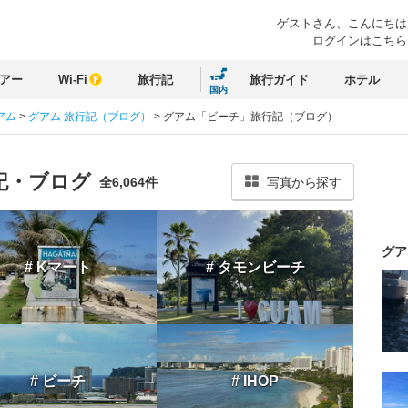
ゲストさん、
こんにちは
ログインはこちら
アー
Wi-Fi
旅行記
旅行ガイド
ホテル
国内
アム
>
グアム 旅行記（ブログ）
>
グアム「ビーチ」旅行記（ブログ）
記・ブログ
全6,064件
写真から探す
グア
# Kマート
# タモンビーチ
# ビーチ
# IHOP