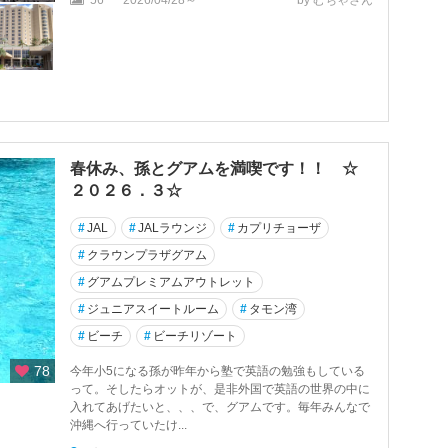
56
2026/04/28～
by むちゃさん
春休み、孫とグアムを満喫です！！ ☆
２０２６．３☆
#
JAL
#
JALラウンジ
#
カプリチョーザ
#
クラウンプラザグアム
#
グアムプレミアムアウトレット
#
ジュニアスイートルーム
#
タモン湾
#
ビーチ
#
ビーチリゾート
78
今年小5になる孫が昨年から塾で英語の勉強もしている
って。そしたらオットが、是非外国で英語の世界の中に
入れてあげたいと、、、で、グアムです。毎年みんなで
沖縄へ行っていたけ...