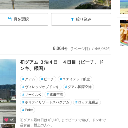
月を選択
絞り込み
6,064
件
(1ページ目)
/ 全6,064件
初グアム ３泊４日 ４日目（ビーチ、ド
ンキ、帰国）
#
グアム
#
ビーチ
#
ユナイテッド航空
#
ヴィレッジオブドンキ
#
グアム国際空港
#
サークルK
#
成田空港
#
ホリデイリゾートスパグアム
#
ロッテ免税店
#
Poke
45
初グアム最終日はギリギリまでビーチで遊び、ドンキで
昼食後、機上の人へ。