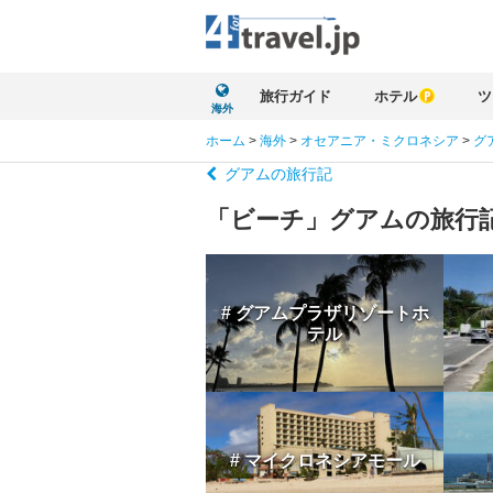
旅行ガイド
ホテル
ツ
海外
ホーム
>
海外
>
オセアニア・ミクロネシア
>
グ
グアムの旅行記
「ビーチ」グアムの旅行
# グアムプラザリゾートホ
テル
# マイクロネシアモール