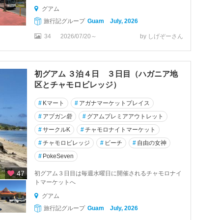
グアム
旅行記グループ
Guam July, 2026
34
2026/07/20～
by しげぞーさん
初グアム ３泊４日 ３日目（ハガニア地
区とチャモロビレッジ）
#
Kマート
#
アガナマーケットプレイス
#
アプガン砦
#
グアムプレミアアウトレット
#
サークルK
#
チャモロナイトマーケット
#
チャモロビレッジ
#
ビーチ
#
自由の女神
#
PokeSeven
47
初グアム３日目は毎週水曜日に開催されるチャモロナイ
トマーケットへ
グアム
旅行記グループ
Guam July, 2026