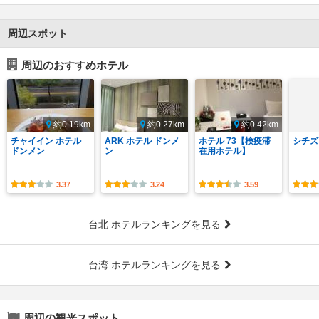
周辺スポット
周辺のおすすめホテル
約0.19km
約0.27km
約0.42km
チャイイン ホテル
ARK ホテル ドンメ
ホテル 73【検疫滞
シチズ
ドンメン
ン
在用ホテル】
3.37
3.24
3.59
台北 ホテルランキングを見る
台湾 ホテルランキングを見る
周辺の観光スポット