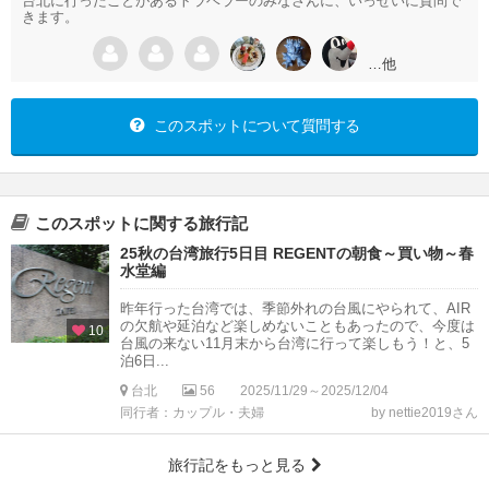
台北に行ったことがあるトラベラーのみなさんに、いっせいに質問で
きます。
…他
このスポットについて質問する
このスポットに関する旅行記
25秋の台湾旅行5日目 REGENTの朝食～買い物～春
水堂編
昨年行った台湾では、季節外れの台風にやられて、AIR
の欠航や延泊など楽しめないこともあったので、今度は
10
台風の来ない11月末から台湾に行って楽しもう！と、5
泊6日...
台北
56
2025/11/29～2025/12/04
同行者：カップル・夫婦
by nettie2019さん
旅行記をもっと見る