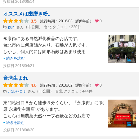
投稿日:2018/08/14
オススメは歯磨き粉。
3.5
旅行時期：2018/03（約8年前）
0
by
さん（非公開）
台北 クチコミ：220件
puni
永康街にある自然派化粧品のお店です。
台北市内に何店舗かあり、石鹸が人気です。
しかし、個人的には固形石鹸はあまり使用
...
続きを読む
1
投稿日:2018/04/21
台湾生まれ
4.0
旅行時期：2018/02（約9年前）
0
by
さん（非公開）
台北 クチコミ：444件
バルセロナ
東門站出口５から徒歩３分くらい、『永康街』に“阿
原 永康街主題店”があります。
こちらは無農薬天然ハーブ石鹸などのお店で
...
続きを読む
2
投稿日:2018/06/20