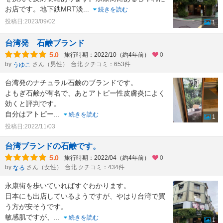
お店です。地下鉄MRT淡
...
続きを読む
投稿日:2023/09/02
1
台湾発 石鹸ブランド
5.0
旅行時期：2022/10（約4年前）
0
by
さん（男性）
台北 クチコミ：653件
うゆこ
台湾発のナチュラル石鹸のブランドです。
よもぎ石鹸が有名で、あとアトピー性皮膚炎によく
効くと評判です。
自分はアトピー
...
続きを読む
1
投稿日:2022/11/03
台湾ブランドの石鹸です。
5.0
旅行時期：2022/04（約4年前）
0
by
さん（女性）
台北 クチコミ：434件
なる
永康街を歩いていればすぐわかります。
日本にも出店しているようですが、やはり台湾で買
う方が安そうです。
敏感肌ですが、
...
続きを読む
1