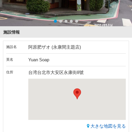
施設情報
阿原肥ザオ (永康間主題店)
施設名
Yuan Soap
英名
台湾台北市大安区永康街8號
住所
大きな地図を見る