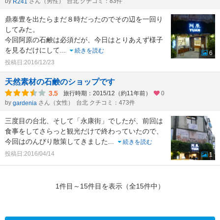
by
さん（男性）
台北 クチコミ：83件
R241
鼎泰豊を出たらまだ８時だったのでその辺を一回り
してみた。
今回阿原の石鹸は必須だが、今日はとりあえず様子
を見るだけにして
...
続きを読む
6
投稿日:2016/12/23
天然素材の石鹸のショップです
3.5
旅行時期：2015/12（約11年前）
0
by
さん（女性）
台北 クチコミ：473件
gardenia
三度目の台北、そして「永康街」でしたが、前回は
食事をしてさらっと観光だけで終わっていたので、
今回はのんびり散策してきました
...
続きを読む
投稿日:2016/04/14
1
1件目～15件目を表示（全15件中）