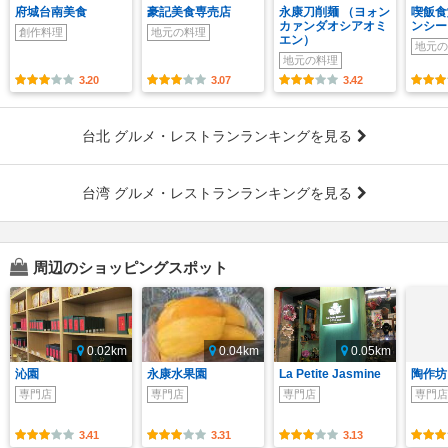
府城台南美食
豪記美食専売店
永康刀削麺 （ヨォン
喫飯食
カァンダオシアオミ
ンシー
創作料理
地元の料理
エン）
地元の
地元の料理
3.20
3.07
3.42
台北 グルメ・レストランランキングを見る
台湾 グルメ・レストランランキングを見る
周辺のショッピングスポット
0.02km
0.04km
0.05km
沁園
永康水果園
La Petite Jasmine
陶作坊
専門店
専門店
専門店
専門店
3.41
3.31
3.13