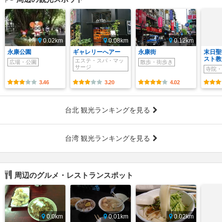
0.02km
0.08km
0.12km
永康公園
ギャレリーへアー
永康街
末日聖
スト教
エステ・スパ・マッ
広場・公園
散歩・街歩き
サージ
寺院・
3.46
3.20
4.02
台北 観光ランキングを見る
台湾 観光ランキングを見る
周辺のグルメ・レストランスポット
0.0km
0.01km
0.02km