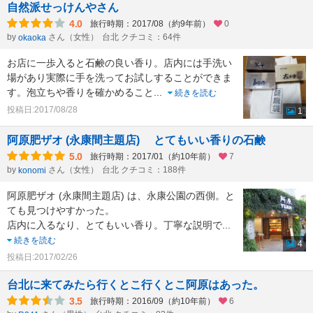
自然派せっけんやさん
4.0
旅行時期：2017/08（約9年前）
0
by
さん（女性）
台北 クチコミ：64件
okaoka
お店に一歩入ると石鹸の良い香り。店内には手洗い
場があり実際に手を洗ってお試しすることができま
す。泡立ちや香りを確かめること
...
続きを読む
投稿日:2017/08/28
1
阿原肥ザオ (永康間主題店) とてもいい香りの石鹸
5.0
旅行時期：2017/01（約10年前）
7
by
さん（女性）
台北 クチコミ：188件
konomi
阿原肥ザオ (永康間主題店) は、永康公園の西側。と
ても見つけやすかった。
店内に入るなり、とてもいい香り。丁寧な説明で
...
続きを読む
4
投稿日:2017/02/26
台北に来てみたら行くとこ行くとこ阿原はあった。
3.5
旅行時期：2016/09（約10年前）
6