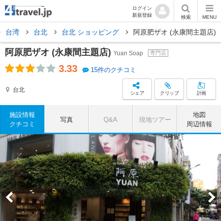
ログイン
新規登録
検索
MENU
台湾
台北
台北 ショッピング
阿原肥ザオ (永康間主題店)
阿原肥ザオ (永康間主題店)
Yuan Soap
専門店
3.33
15件のクチコミ
台北
シェア
クリップ
計画
施設情報
地図
写真
Q&A
現地ツアー
クチコミ
周辺情報