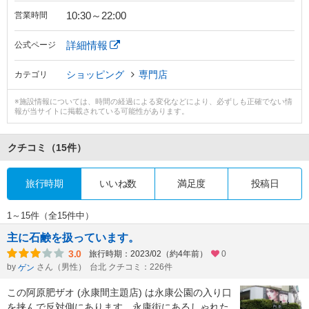
10:30～22:00
営業時間
詳細情報
公式ページ
ショッピング
専門店
カテゴリ
※施設情報については、時間の経過による変化などにより、必ずしも正確でない情
報が当サイトに掲載されている可能性があります。
クチコミ
（15件）
旅行時期
いいね数
満足度
投稿日
1～15件（全15件中）
主に石鹸を扱っています。
3.0
旅行時期：2023/02（約4年前）
0
by
さん（男性）
台北 クチコミ：226件
ゲン
この阿原肥ザオ (永康間主題店) は永康公園の入り口
を挟んで反対側にあります。永康街にあるしゃれた