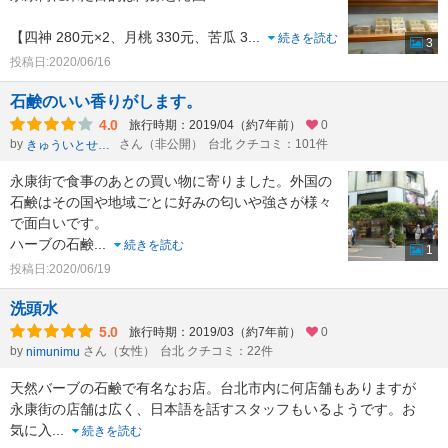
【四神 280元×2、月桃 330元、苦瓜 3
...
続きを読む
3
投稿日:2020/06/16
石鹸のいい香りがします。
4.0
旅行時期：2019/04（約7年前）
0
by
さん（非公開）
台北 クチコミ：101件
きゅういとせろり
永康街で食事のあとの買い物に寄りました。外国の
石鹸はその国や地域ごとに好みの匂いや強さが様々
で面白いです。
ハーブの石鹸
...
続きを読む
1
投稿日:2020/06/19
洗頭水
5.0
旅行時期：2019/03（約7年前）
0
by
さん（女性）
台北 クチコミ：22件
nimunimu
天然バーブの石鹸で有名なお店。台北市内に何店舗もありますが
永康街の店舗は広く、日本語を話すスタッフもいるようです。お
気に入
...
続きを読む