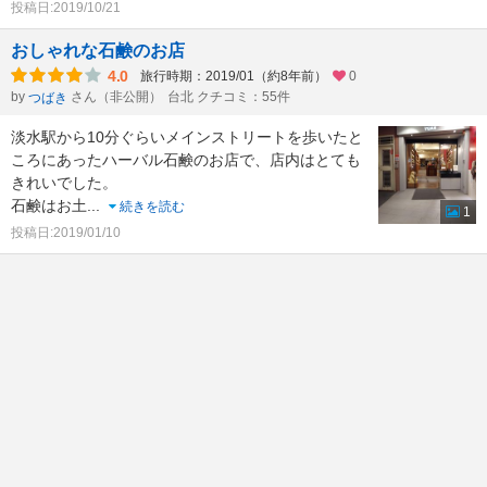
投稿日:2019/10/21
おしゃれな石鹸のお店
4.0
旅行時期：2019/01（約8年前）
0
by
さん（非公開）
台北 クチコミ：55件
つばき
淡水駅から10分ぐらいメインストリートを歩いたと
ころにあったハーバル石鹸のお店で、店内はとても
きれいでした。
石鹸はお土
...
続きを読む
1
投稿日:2019/01/10