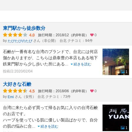
東門駅から徒歩数分
4.0
旅行時期：2018/12（約8年前）
0
by
さん（非公開）
台北 クチコミ：94件
たびたびのたび
石鹸が一番有名な台湾のブランドで、台北には何店
舗かありますが、こちらは鼎泰豊の本店もある地下
鉄東門駅から少し歩いた所にある
...
続きを読む
投稿日:2020/02/04
1
大好きな石鹸
4.5
旅行時期：2018/06（約8年前）
0
by
さん（女性）
台北 クチコミ：73件
Emi
台湾に来たら必ず買って帰るお気に入りの台湾石鹸
のお店です。
ハーブを使っている肌に優しい製品ばかりで、自分
の肌の悩みに合
...
続きを読む
1