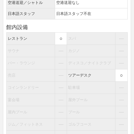
空港送迎／シャトル
空港送迎なし
日本語スタッフ
日本語スタッフ不在
館内設備
○
―
レストラン
スパ
―
―
サウナ
カジノ
―
―
バー・ラウンジ
ディスコ／ナイトクラブ
―
○
売店
ツアーデスク
―
―
コインランドリー
駐車場
―
―
宴会場
屋外プール
―
―
屋内プール
プール
―
―
ジム／フィットネス
ゴルフコース