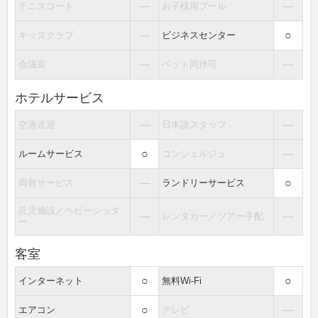
―
―
テニスコート
お子様用プール
―
○
キッズクラブ
ビジネスセンター
―
―
会議室
ペット同伴可
ホテルサービス
―
―
空港送迎
日本語スタッフ
○
―
ルームサービス
コンシェルジュ
―
○
両替サービス
ランドリーサービス
託児施設／ベビーシッタ
―
―
レンタカー／ツアー手配
ー
客室
○
○
インターネット
無料Wi-Fi
○
―
エアコン
テレビ