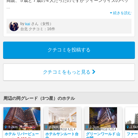
両親、５歳と７歳の４人だったのですが クイーンサイズのベッ
...
続きを読む
by
さん（女性）
kai
台北 クチコミ：16件
クチコミを投稿する
クチコミをもっと見る
周辺の同グレード（3つ星）のホテル
3.2km
2.7km
2.7km
1.6k
ホテル リバービュー
ホテルサンルート台
グリーンワールド 山
ファー