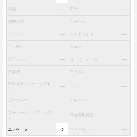
―
―
電話
新聞
―
―
室内金庫
シャワー
―
―
バスタブ
ヘアドライヤー
―
―
キッチン
冷蔵庫
―
―
電子レンジ
コーヒーメーカー
―
―
洗濯機
アイロン
衛星放送／ケーブルテレ
―
―
ミニバー
ビ
―
―
バスローブ
キチネット
コーヒーショップ・カフ
―
―
障害者用施設
ェ
○
―
エレベーター
ヘアサロン