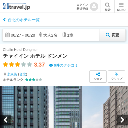
ログイン
新規登録
検索
MENU
台北のホテル一覧
08
/
27
-
08
/
28
大人
2
名
1
室
変更
Chaiin Hotel Dongmen
チャイイン ホテル ドンメン
3.37
9件のクチコミ
永康街
(
台北
)
シェア
クリップ
ホテルランク