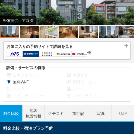
画像提供：アゴダ
お気に入りの予約サイトで詳細を見る
他
設備・サービスの特徴
日本語スタッフ
空港送迎
無料Wi-Fi
両替サービス
バスタブ
プール
コインランドリー
バー・ラウンジ
地図
料金比較
クチコミ
旅行記
写真
Q&A
施設情報
料金比較・宿泊プラン予約