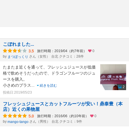
こぼれました...
3.5
旅行時期：2019/04（約7年前）
0
by
さん（女性）
台北 クチコミ：28件
まつぼっくり
たまたま近くを通って、フレッシュジュースが低価
格で飲めそうだったので、ドラゴンフルーツのジュ
ースを購入。
小さめのプラス
...
続きを読む
2
投稿日:2019/05/23
フレッシュジュースとカットフルーツが安い！鼎泰豊（本
店）近くの果物屋
5.0
旅行時期：2016/06（約10年前）
0
by
さん（男性）
台北 クチコミ：9件
mango-tango