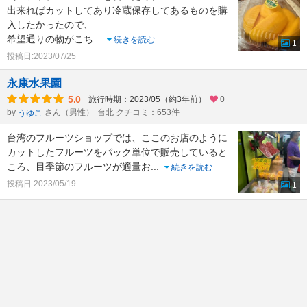
出来ればカットしてあり冷蔵保存してあるものを購
入したかったので、
希望通りの物がこち
...
続きを読む
1
投稿日:2023/07/25
永康水果園
5.0
旅行時期：2023/05（約3年前）
0
by
さん（男性）
台北 クチコミ：653件
うゆこ
台湾のフルーツショップでは、ここのお店のように
カットしたフルーツをパック単位で販売していると
ころ、目季節のフルーツが適量お
...
続きを読む
投稿日:2023/05/19
1