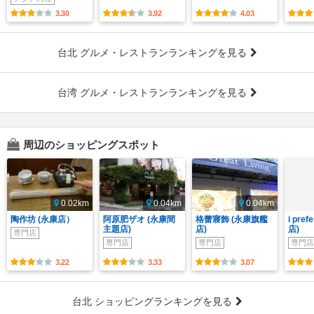
3.30
3.92
4.03
台北 グルメ・レストランランキングを見る
台湾 グルメ・レストランランキングを見る
周辺のショッピングスポット
0.02km
0.04km
0.04km
陶作坊 (永康店）
阿原肥ザオ (永康間
格蕾寢飾 (永康旗艦
i pref
主題店)
店)
店)
専門店
専門店
専門店
専門店
3.22
3.33
3.07
台北 ショッピングランキングを見る