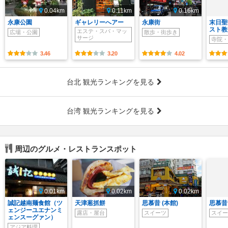
0.04km
0.11km
0.16km
永康公園
ギャレリーへアー
永康街
末日聖
スト教
エステ・スパ・マッ
広場・公園
散歩・街歩き
サージ
寺院・
3.46
3.20
4.02
台北 観光ランキングを見る
台湾 観光ランキングを見る
周辺のグルメ・レストランスポット
0.01km
0.02km
0.02km
誠記越南麺食館（ツ
天津葱抓餅
思慕昔 (本館)
思慕昔
ェンジーユエナンミ
露店・屋台
スイーツ
スイー
ェンスーグァン）
アジア料理