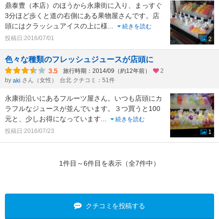
鼎泰豊（本店）のほうから永康街に入り、まっすぐ
3分ほど歩くと道の右側にある果物屋さんです。店
頭にはクラッシュアイスの上に様
...
続きを読む
投稿日:2016/07/01
2
色々な種類のフレッシュジュースが店頭に
3.5
旅行時期：2014/09（約12年前）
2
by
さん（女性）
台北 クチコミ：51件
aki
永康街沿いにあるフルーツ屋さん。いつも店頭にカ
ラフルなジュースが並んでいます。３つ買うと100
元と、少しお得になっています
...
続きを読む
投稿日:2016/07/23
1
1件目～6件目を表示（全7件中）
クチコミを投稿する