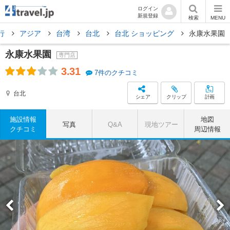
ログイン
新規登録
検索
MENU
行
アジア
台湾
台北
台北 ショッピング
永康水果園
永康水果園
専門店
3.31
7件のクチコミ
台北
シェア
クリップ
計画
施設情報
地図
写真
Q&A
現地ツアー
クチコミ
周辺情報