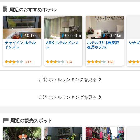
周辺のおすすめホテル
約0.17km
約0.24km
約0.41km
チャイイン ホテル
ARK ホテル ドンメ
ホテル 73【検疫滞
シチズ
ドンメン
ン
在用ホテル】
3.37
3.24
3.59
台北 ホテルランキングを見る
台湾 ホテルランキングを見る
周辺の観光スポット