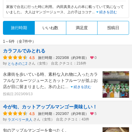
家族で台北に行った時に利用。 内田真美さんの本に載っていて気になって
いました。 大人はマンゴージュース、上の子はココナ
...
続きを読む
旅行時期
いいね数
満足度
投稿日
1～6件（全7件中）
カラフルでみとれる
4.5
旅行時期：2023/08（約3年前）
0
by
さん（女性）
台北 クチコミ：216件
とらきのこ2
永康街を歩いている時、素朴な入れ物に入ったカラ
フルなフルーツジュースとカットフルーツが並ぶお
店が目に留まりました。氷の上に
...
続きを読む
投稿日:2023/09/13
2
今が旬、カットアップルマンゴー美味しい！
4.5
旅行時期：2023/07（約3年前）
5
by
さん（女性）
台北 クチコミ：43件
ラズベリー夫人
旬のアップルマンゴーを食べたく、