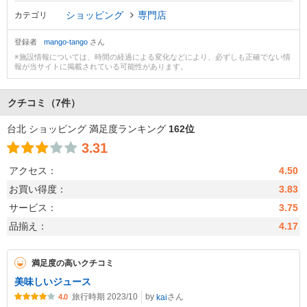
ショッピング
専門店
カテゴリ
登録者
mango-tango
さん
※施設情報については、時間の経過による変化などにより、必ずしも正確でない情
報が当サイトに掲載されている可能性があります。
クチコミ
（7件）
台北 ショッピング 満足度ランキング
162位
3.31
アクセス：
4.50
お買い得度：
3.83
サービス：
3.75
品揃え：
4.17
満足度の高いクチコミ
美味しいジュース
旅行時期 2023/10
by
さん
kai
4.0