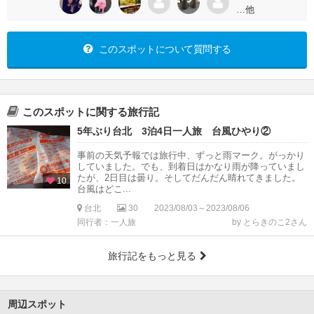
…他
このスポットについて質問する
このスポットに関する旅行記
5年ぶり台北 3泊4日一人旅 台風ひやり②
事前の天気予報では旅行中、ずっと雨マーク。がっかり
していました。でも、到着日はかなり雨が降っていまし
たが、2日目は曇り。そしてだんだん晴れてきました。
10
台風はどこ...
台北
30
2023/08/03～2023/08/06
同行者：一人旅
by とらきのこ2さん
旅行記をもっと見る
周辺スポット