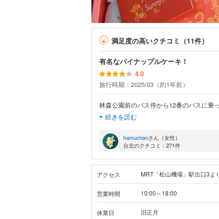
満足度の高いクチコミ（11件）
有名なパイナップルケーキ！
4.0
旅行時期：2025/03（約1年前）
林森公園前のバス停から12番のバスに乗
続きを読む
hamuchan
さん（女性）
台北のクチコミ：271件
MRT「松山機場」駅出口3よ
アクセス
10:00～18:00
営業時間
旧正月
休業日