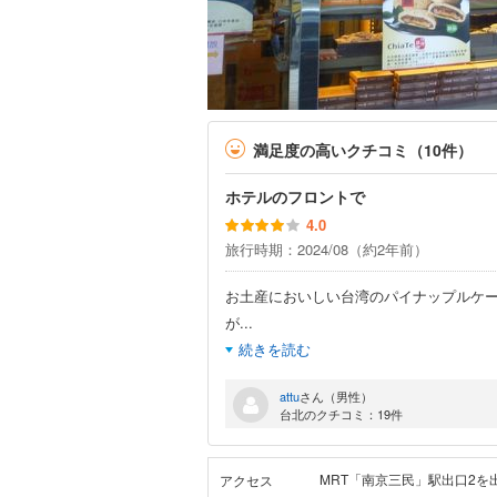
満足度の高いクチコミ（10件）
ホテルのフロントで
4.0
旅行時期：2024/08（約2年前）
お土産においしい台湾のパイナップルケ
が
...
続きを読む
attu
さん（男性）
台北のクチコミ：19件
MRT「南京三民」駅出口2を
アクセス