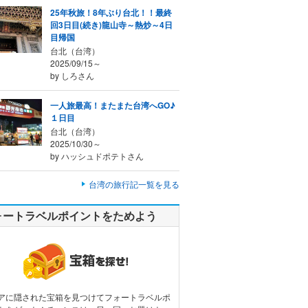
25年秋旅！8年ぶり台北！！最終
回3日目(続き)龍山寺～熱炒～4日
目帰国
台北（台湾）
2025/09/15～
by しろさん
一人旅最高！またまた台湾へGO♪
１日目
台北（台湾）
2025/10/30～
by ハッシュドポテトさん
台湾の旅行記一覧を見る
ォートラベルポイントをためよう
アに隠された宝箱を見つけてフォートラベルポ