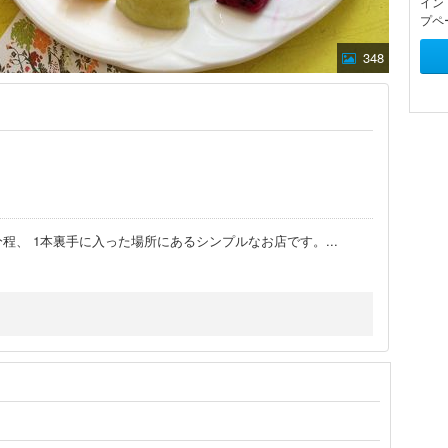
イン
プペ
348
分程、 1本裏手に入った場所にあるシンプルなお店です。
...