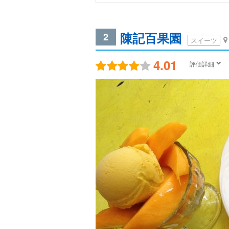
陳記百果園
2
スイーツ
4.01
評価詳細