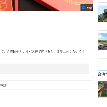
560
って、介寿国中というバス停で降りると、徒歩五分くらいで行
...
台湾
り徒歩