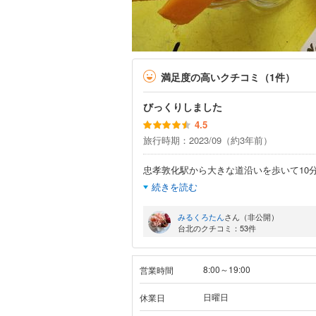
満足度の高いクチコミ（1件）
びっくりしました
4.5
旅行時期：2023/09（約3年前）
忠孝敦化駅から大きな道沿いを歩いて10
続きを読む
みるくろたん
さん（非公開）
台北のクチコミ：53件
8:00～19:00
営業時間
日曜日
休業日