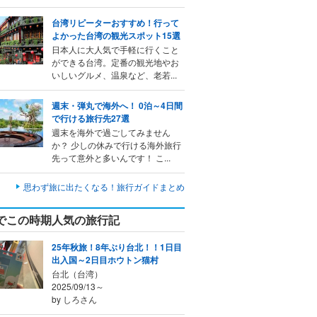
台湾リピーターおすすめ！行って
よかった台湾の観光スポット15選
日本人に大人気で手軽に行くこと
ができる台湾。定番の観光地やお
いしいグルメ、温泉など、老若...
週末・弾丸で海外へ！ 0泊～4日間
で行ける旅行先27選
週末を海外で過ごしてみません
か？ 少しの休みで行ける海外旅行
先って意外と多いんです！ こ...
思わず旅に出たくなる！旅行ガイドまとめ
でこの時期人気の旅行記
25年秋旅！8年ぶり台北！！1日目
出入国～2日目ホウトン猫村
台北（台湾）
2025/09/13～
by しろさん