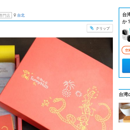
台
台北
専門店
か
クリップ
空
台湾