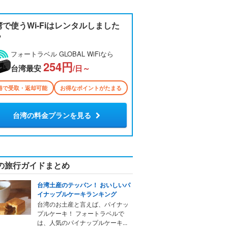
湾で使うWi-Fiはレンタルしました
？
フォートラベル GLOBAL WiFiなら
254円
台湾最安
/日～
港で受取・返却可能
お得なポイントがたまる
台湾の料金プランを見る
の旅行ガイドまとめ
台湾土産のテッパン！ おいしいパ
イナップルケーキランキング
台湾のお土産と言えば、パイナッ
プルケーキ！ フォートラベルで
は、人気のパイナップルケーキ...