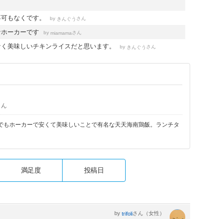
不可もなくです。
by
さん
きんぐう
なホーカーです
by
さん
miamama
なく美味しいチキンライスだと思います。
by
さん
きんぐう
さん
でもホーカーで安くて美味しいことで有名な天天海南鶏飯。ランチタ
満足度
投稿日
by
さん（女性）
trifoli