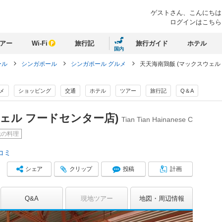
ゲストさん、
こんにちは
ログインはこちら
アー
Wi-Fi
旅行記
旅行ガイド
ホテル
国内
ール
シンガポール
シンガポール グルメ
天天海南鶏飯 (マックスウェル
メ
ショッピング
交通
ホテル
ツアー
旅行記
Q＆A
ウェル フードセンター店)
Tian Tian Hainanese C
元の料理
コミ
シェア
クリップ
投稿
計画
Q&A
現地ツアー
地図
周辺情報