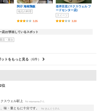
阿仔 海南鶏飯
老伴豆花 (マクスウェル フ
ードセンター店)
地元の料理
スイーツ
3.35
3.30
ター店)が所在しているスポット
露店・屋台
ポットをもっと見る
（6件）
2位
ックスウェル駅上
by
さん
miamama
に、味・量ともに十分です。
by
さん
きんぐう