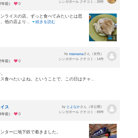
シンガポール クチコミ：28件
約2年前）
0
キンライスの店。ずっと食べてみたいとは思
間、他の店より
...
続きを読む
1
by
さん（女性）
miamama
シンガポール クチコミ：14件
約2年前）
0
チ。
イス食べたいよね。ということで、この日はチャ
...
ライス
by
さん（非公開）
とよなか
シンガポール クチコミ：89件
約3年前）
0
センターに地下鉄で着きました。