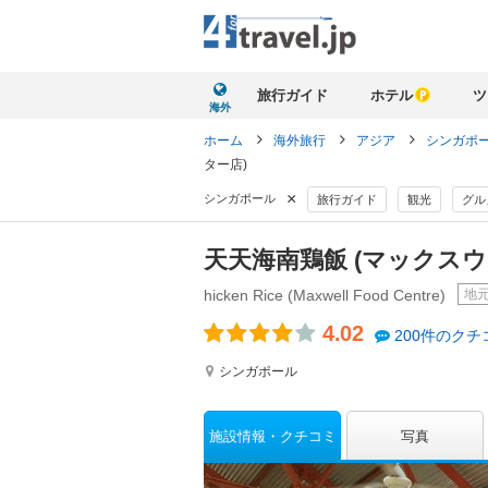
旅行ガイド
ホテル
ツ
海外
ホーム
海外旅行
アジア
シンガポ
ター店)
×
シンガポール
旅行ガイド
観光
グル
天天海南鶏飯 (マックス
地
hicken Rice (Maxwell Food Centre)
4.02
200件のクチ
シンガポール
施設情報
クチコミ
写真