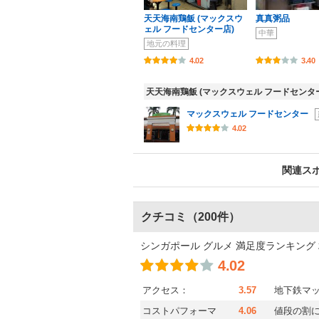
天天海南鶏飯 (マックスウ
真真粥品
ェル フードセンター店)
中華
地元の料理
4.02
3.40
天天海南鶏飯 (マックスウェル フードセン
マックスウェル フードセンター
4.02
関連ス
クチコミ
（200件）
シンガポール グルメ 満足度ランキング
4.02
アクセス：
3.57
地下鉄マ
コストパフォーマ
4.06
値段の割