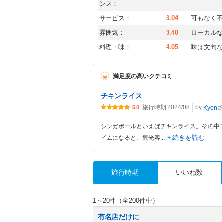
ンス：
サービス：
3.04
可もなく
雰囲気：
3.40
ローカル
料理・味：
4.05
味は文句
満足度の高いクチコミ
チキンライス
旅行時期 2024/08
by
Kyon
5.0
シンガポールといえばチキンライス。その中
続きを読む
イムになると、観光客
...
旅行時期
いいね数
1～20件（全200件中）
有名店だけに