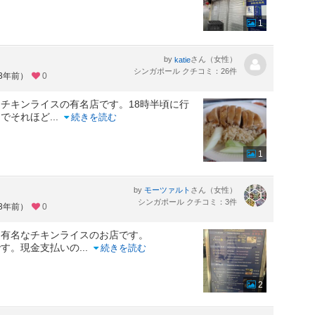
1
by
さん（女性）
katie
シンガポール クチコミ：26件
約3年前）
0
チキンライスの有名店です。18時半頃に行
うでそれほど
...
続きを読む
1
by
さん（女性）
モーツァルト
シンガポール クチコミ：3件
約3年前）
0
る有名なチキンライスのお店です。
です。現金支払いの
...
続きを読む
2