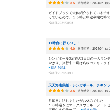
3.5
旅行時期：2024/05（
ガイドブックで大体紹介されているチ
っていたので、１５時と中途半端な時
投稿日:2024/08/25
11時台に行くべし！
4.0
旅行時期：2024/04（
シンガポール3泊旅の3日目の一人ラン
やはり、旅行中一度は名物のチキンラ
続きを読む
投稿日:2024/04/11
天天海南鶏飯・シンガポール、チキン
3.5
旅行時期：2024/02（
月曜日に訪れましたがお休みでした。
１０時過ぎにマックスウェル フード
屋根付きのテーブ
...
続きを読む