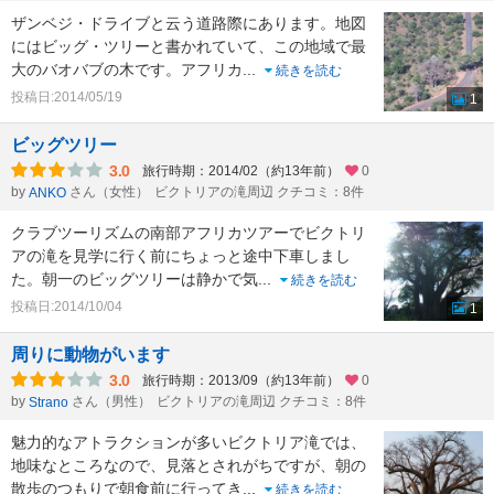
ザンベジ・ドライブと云う道路際にあります。地図
にはビッグ・ツリーと書かれていて、この地域で最
大のバオバブの木です。アフリカ
...
続きを読む
投稿日:2014/05/19
1
ビッグツリー
3.0
旅行時期：2014/02（約13年前）
0
by
さん（女性）
ビクトリアの滝周辺 クチコミ：8件
ANKO
クラブツーリズムの南部アフリカツアーでビクトリ
アの滝を見学に行く前にちょっと途中下車しまし
た。朝一のビッグツリーは静かで気
...
続きを読む
投稿日:2014/10/04
1
周りに動物がいます
3.0
旅行時期：2013/09（約13年前）
0
by
さん（男性）
ビクトリアの滝周辺 クチコミ：8件
Strano
魅力的なアトラクションが多いビクトリア滝では、
地味なところなので、見落とされがちですが、朝の
散歩のつもりで朝食前に行ってき
...
続きを読む