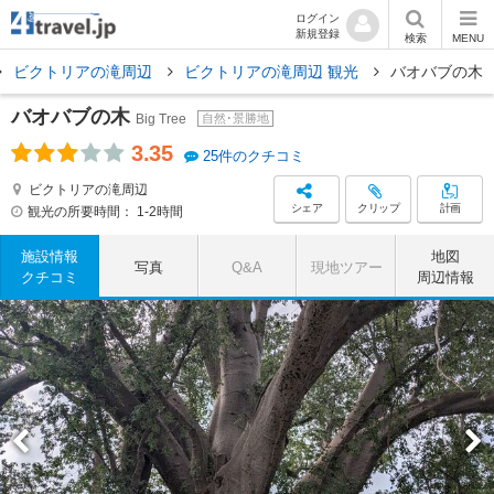
ログイン
新規登録
検索
MENU
ビクトリアの滝周辺
ビクトリアの滝周辺 観光
バオバブの木
バオバブの木
Big Tree
自然･景勝地
3.35
25件のクチコミ
ビクトリアの滝周辺
シェア
クリップ
計画
観光の所要時間：
1-2時間
施設情報
地図
写真
Q&A
現地ツアー
クチコミ
周辺情報