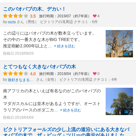
このバオバブの木、デカい！
3.5
旅行時期：2019/07（約7年前）
4
by
さん（男性）
ビクトリアの滝周辺 クチコミ：6件
nichi
この辺りにはバオバブの木が数本立っています。
その中の一番大きな木がBIG TREEです。
推定樹齢2,000年以上と
...
続きを読む
投稿日:2019/09/26
8
とてつもなく大きなバオバブの木
4.0
旅行時期：2019/04（約7年前）
0
by
さん（女性）
ビクトリアの滝周辺 クチコミ：4件
旅好きなまるちゃん
南アフリカの木といえば有名なのがこのバオバブの
木
マダガスカルには並木があるようですが、オースト
ラリアのパースのボダ二カ
...
続きを読む
2
投稿日:2019/04/04
ビクトリアフォールズの少し上流の道沿いにある大きなバ
オバブの木で、ザ・ビッグ・ツリーの表示がありました。