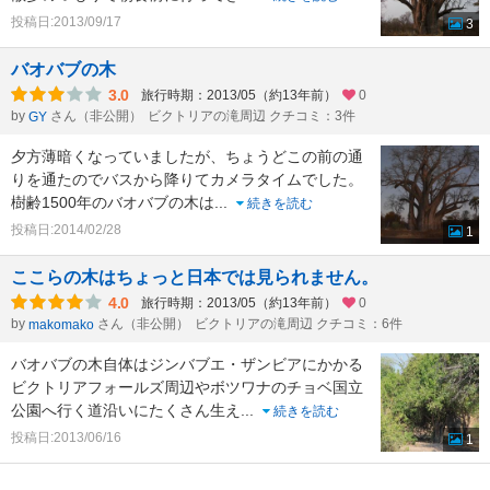
投稿日:2013/09/17
3
バオバブの木
3.0
旅行時期：2013/05（約13年前）
0
by
さん（非公開）
ビクトリアの滝周辺 クチコミ：3件
GY
夕方薄暗くなっていましたが、ちょうどこの前の通
りを通たのでバスから降りてカメラタイムでした。
樹齢1500年のバオバブの木は
...
続きを読む
投稿日:2014/02/28
1
ここらの木はちょっと日本では見られません。
4.0
旅行時期：2013/05（約13年前）
0
by
さん（非公開）
ビクトリアの滝周辺 クチコミ：6件
makomako
バオバブの木自体はジンバブエ・ザンビアにかかる
ビクトリアフォールズ周辺やボツワナのチョベ国立
公園へ行く道沿いにたくさん生え
...
続きを読む
投稿日:2013/06/16
1