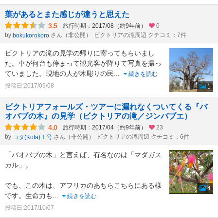
葉があるとまた感じが違うと思えた
3.5
旅行時期：2017/08（約9年前）
0
by
さん（非公開）
ビクトリアの滝周辺 クチコミ：7件
bokukorokoro
ビクトリアの滝の見学の帰りに寄ってもらいまし
た。車が何台も停まって観光客が降りて写真を撮っ
ていました。現地の人が木彫りの民
...
続きを読む
投稿日:2017/09/08
1
ビクトリアフォールズ・ツアーに漏れなくついてくる『バ
オバブの木』の見学（ビクトリアの滝／ジンバブエ）
4.0
旅行時期：2017/04（約9年前）
23
by
さん（非公開）
ビクトリアの滝周辺 クチコミ：6件
コタ(Kota)１号
「バオバブの木」と言えば、有名なのは「マダガス
カル」。
でも、この木は、アフリカのあちらこちらにある様
4
です。生命力も
...
続きを読む
投稿日:2017/10/07