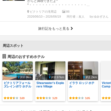
からと満喫できたよ^
^・・・・・・・・・・・・・・・・・・...
ビクトリアの滝周辺
86
2026/06/10～2026/06/19
同行者：友人
by ゆみずさん
旅行記をもっと見る
周辺スポット
周辺のおすすめホテル
約0.9km
約0.97km
約1.2km
ビクトリアフォール
Shearwater's Explo
イララ ロッジ ホテ
Victor
ズレインボウ ホテル
rers Village
ル
Camp 
3.69
3.29
3.05