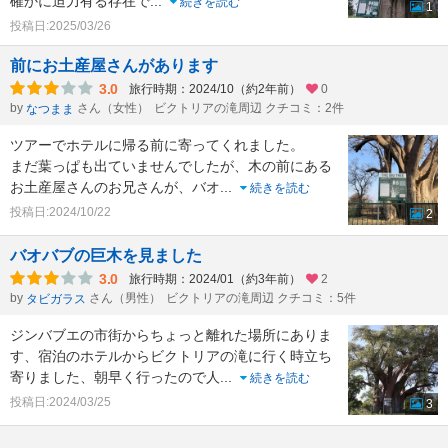
確かに迫力有る存在で
...
続きを読む
1
投稿日:2025/03/26
前にお土産屋さんがあります
3.0
旅行時期：2024/10（約2年前）
0
by
さん（女性）
ビクトリアの滝周辺 クチコミ：2件
なつまま
ツアーでホテルに帰る前に寄ってくれました。
まだ葉っぱも出ていませんでしたが、木の前にある
お土産屋さんのお兄さんが、バオ
...
続きを読む
投稿日:2024/10/22
2
バオバブの巨木を見ました
3.0
旅行時期：2024/01（約3年前）
2
by
さん（男性）
ビクトリアの滝周辺 クチコミ：5件
タビガラス
ジンバブエの市街からちょっと離れた場所にありま
す、宿泊のホテルからビクトリアの滝に行く時立ち
寄りました、朝早く行ったので人
...
続きを読む
投稿日:2024/03/25
3