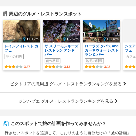
周辺のグルメ・レストランスポット
1.01km
1.25km
1.33km
レインフォレスト カ
ザ スリーモンキーズ
ローラズ タパス and
シェア
フェ
レストラン アンド
カーネヴォー レスト
フェ
バー
ラン & バー
地元の料理
カフェ
創作料理
地元の料理
3.27
3.13
3.03
ビクトリアの滝周辺 グルメ・レストランランキングを見る
ジンバブエ グルメ・レストランランキングを見る
このスポットで旅の計画を作ってみませんか？
行きたいスポットを追加して、しおりのように自分だけの「旅の計画」