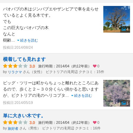
バオバブの木はジンバブエやザンビアで車を走らせ
ているとよく見る木です。
でも
この巨大なバオバブの木
4
なんと
樹齢
...
続きを読む
投稿日:2014/08/24
横着しても見れます
3.0
旅行時期：2014/04（約12年前）
0
by
さん（女性）
ビクトリアの滝周辺 クチコミ：15件
リラクマ
ビッグ・ツリーは町からちょっと離れたところにあ
るので、歩くと２～３０分くらい掛かると思います
が、ビクトリアの滝のヘリコプタ
...
続きを読む
投稿日:2014/05/19
1
単に大きい木です。
3.0
旅行時期：2014/04（約12年前）
0
by
さん（男性）
ビクトリアの滝周辺 クチコミ：16件
旅好者