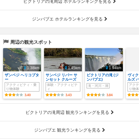
ビクトリアの滝周辺 ホテルランキングを見る
ジンバブエ ホテルランキングを見る
周辺の観光スポット
1.38km
1.45km
1.94km
ザンベジ ヘリコプタ
サンベジ リバー サ
ビクトリアの滝 (ジ
ヴィク
ー
ンセット クルーズ
ンバブエ)
ルズ 
アクティビティ・乗
体験・アクティビテ
アクテ
滝・河川・湖
り物体験
ィ
り物体
3.40
3.43
3.84
ビクトリアの滝周辺 観光ランキングを見る
ジンバブエ 観光ランキングを見る