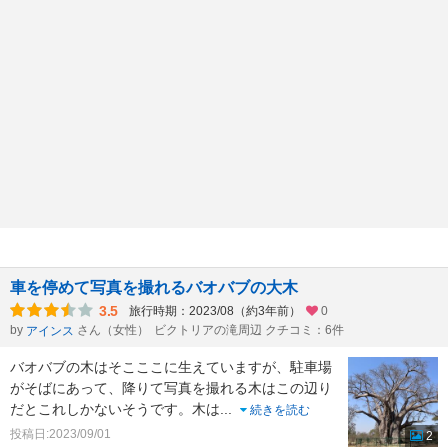
車を停めて写真を撮れるバオバブの大木
3.5
旅行時期：2023/08（約3年前）
0
by
さん（女性）
ビクトリアの滝周辺 クチコミ：6件
アインス
バオバブの木はそこここに生えていますが、駐車場
がそばにあって、降りて写真を撮れる木はこの辺り
だとこれしかないそうです。木は
...
続きを読む
投稿日:2023/09/01
2