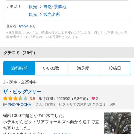
観光
自然･景勝地
カテゴリ
観光
観光名所
登録者
tyatya
さん
※施設情報については、時間の経過による変化などにより、必ずしも正確でない情
報が当サイトに掲載されている可能性があります。
クチコミ
（25件）
旅行時期
いいね数
満足度
投稿日
1～20件（全25件中）
ザ・ビッグツリー
3.5
旅行時期：2025/02（約2年前）
2
by
さん（女性）
ビクトリアの滝周辺 クチコミ：6件
PHOPHOCHANG
樹齢1000年超とかの巨木でした。
ホテルからビクトリアフォールズへ向かう途中で立
ち寄りました。