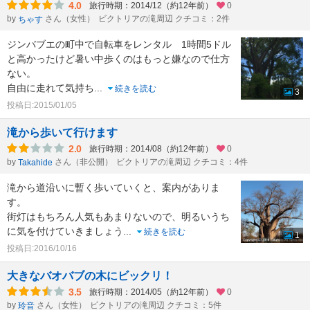
4.0
旅行時期：2014/12（約12年前）
0
by
さん（女性）
ビクトリアの滝周辺 クチコミ：2件
ちゃす
ジンバブエの町中で自転車をレンタル 1時間5ドル
と高かったけど暑い中歩くのはもっと嫌なので仕方
ない。
自由に走れて気持ち
...
続きを読む
3
投稿日:2015/01/05
滝から歩いて行けます
2.0
旅行時期：2014/08（約12年前）
0
by
さん（非公開）
ビクトリアの滝周辺 クチコミ：4件
Takahide
滝から道沿いに暫く歩いていくと、案内がありま
す。
街灯はもちろん人気もあまりないので、明るいうち
に気を付けていきましょう
...
続きを読む
1
投稿日:2016/10/16
大きなバオバブの木にビックリ！
3.5
旅行時期：2014/05（約12年前）
0
by
さん（女性）
ビクトリアの滝周辺 クチコミ：5件
玲音