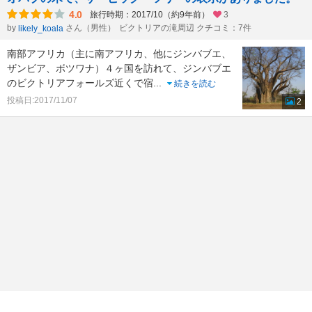
4.0
旅行時期：2017/10（約9年前）
3
by
さん（男性）
ビクトリアの滝周辺 クチコミ：7件
likely_koala
南部アフリカ（主に南アフリカ、他にジンバブエ、
ザンビア、ボツワナ）４ヶ国を訪れて、ジンバブエ
のビクトリアフォールズ近くで宿
...
続きを読む
投稿日:2017/11/07
2