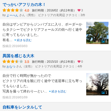
でっかいアフリカの木！
4.0
旅行時期：2016/02（約11年前）
3
by
さん（男性）
ビクトリアの滝周辺 クチコミ：3件
よーべん
自分はザンビアからジンバブエに入り、ボーダーか
らタクシーでビクトリアフォールズの街へ行く途中
に寄ってもらいました。
有名
...
続きを読む
6
投稿日:2016/03/03
異国を感じる大木
3.5
旅行時期：2015/10（約11年前）
0
by
さん（女性）
ビクトリアの滝周辺 クチコミ：4件
おなつ
自分で行く時間が無かったので
ビクトリアの滝を観に行く途中で送迎車に立ち寄っ
てもらいました。
写真を撮って終わり―とい
...
続きを読む
1
投稿日:2016/01/09
自転車をレンタルして