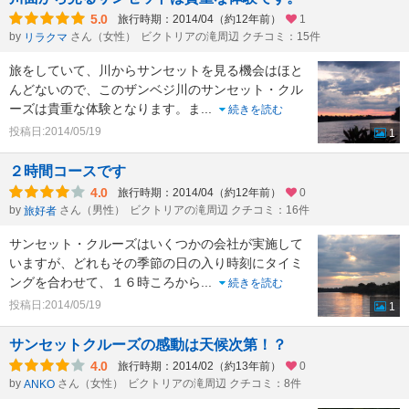
5.0
旅行時期：2014/04（約12年前）
1
by
さん（女性）
ビクトリアの滝周辺 クチコミ：15件
リラクマ
旅をしていて、川からサンセットを見る機会はほと
んどないので、このザンベジ川のサンセット・クル
ーズは貴重な体験となります。ま
...
続きを読む
投稿日:2014/05/19
1
２時間コースです
4.0
旅行時期：2014/04（約12年前）
0
by
さん（男性）
ビクトリアの滝周辺 クチコミ：16件
旅好者
サンセット・クルーズはいくつかの会社が実施して
いますが、どれもその季節の日の入り時刻にタイミ
ングを合わせて、１６時ころから
...
続きを読む
投稿日:2014/05/19
1
サンセットクルーズの感動は天候次第！？
4.0
旅行時期：2014/02（約13年前）
0
by
さん（女性）
ビクトリアの滝周辺 クチコミ：8件
ANKO