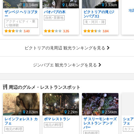
1.14km
1.45km
3.33km
地
ザンベジ ヘリコプタ
バオバブの木
ビクトリアの滝 (ジ
ー
ンバブエ)
自然･景勝地
アクティビティ・乗
滝・河川・湖
り物体験
3.40
3.35
3.84
ビクトリアの滝周辺 観光ランキングを見る
ジンバブエ 観光ランキングを見る
周辺のグルメ・レストランスポット
2.02km
2.2km
2.56km
レインフォレスト カ
ボマ レストラン
ザ スリーモンキーズ
シェア
フェ
レストラン アンド
フェ
地元の料理
バー
地元の料理
カフェ
創作料理