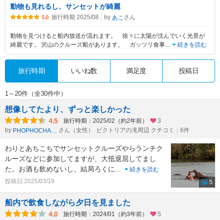
動物も見れるし、サンセットが綺麗
旅行時期 2025/08
by
さん
あこ
5.0
動物を見つけると船内放送が流れます。 徐々に太陽が沈んでいく光景が
綺麗です。 沢山のクルーズ船があります。 ガッツリ食事
...
続きを読む
旅行時期
いいね数
満足度
投稿日
1～20件（全30件中）
想像してたより、ずっと楽しかった
4.5
旅行時期：2025/02（約2年前）
3
by
さん（女性）
ビクトリアの滝周辺 クチコミ：6件
PHOPHOCHANG
わりとあちこちでサンセットクルーズやらランチク
ルーズなどに参加してますが、大抵退屈してまし
た。お酒も飲めないし、結局ろくに
...
続きを読む
投稿日:2025/03/19
5
船内で飲食しながら夕日を見ました
4.0
旅行時期：2024/01（約3年前）
5