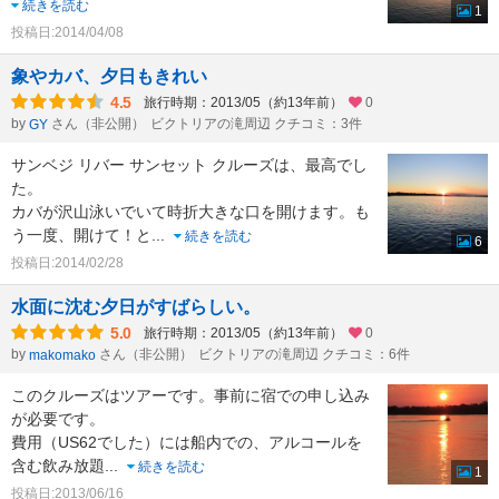
続きを読む
1
投稿日:2014/04/08
象やカバ、夕日もきれい
4.5
旅行時期：2013/05（約13年前）
0
by
さん（非公開）
ビクトリアの滝周辺 クチコミ：3件
GY
サンベジ リバー サンセット クルーズは、最高でし
た。
カバが沢山泳いでいて時折大きな口を開けます。も
う一度、開けて！と
...
続きを読む
6
投稿日:2014/02/28
水面に沈む夕日がすばらしい。
5.0
旅行時期：2013/05（約13年前）
0
by
さん（非公開）
ビクトリアの滝周辺 クチコミ：6件
makomako
このクルーズはツアーです。事前に宿での申し込み
が必要です。
費用（US62でした）には船内での、アルコールを
含む飲み放題
...
続きを読む
1
投稿日:2013/06/16