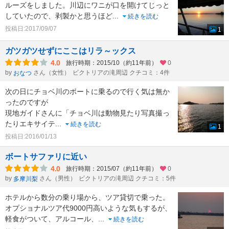
ルーズをしました。川辺にワニが口を開けてじっと
していたので、剥製かと思うほど
...
続きを読む
投稿日:2017/09/07
1
ガツガツせずにここはリラ～ックス
4.0
旅行時期：2015/10（約11年前）
0
by
さん（女性）
ビクトリアの滝周辺 クチコミ：4件
おなつ
次の日にチョベ川のボートに乗るので行く気は無か
ったのですが
現地ガイドさんに「チョベ川は動物見たり写真撮っ
たりエキサイテ
...
続きを読む
1
投稿日:2016/01/13
ボートサファリに近い
4.0
旅行時期：2015/07（約11年前）
0
by
さん（男性）
ビクトリアの滝周辺 クチコミ：5件
多摩川梨
ホテルから数分の乗り場から、ツア貸切で乗った。
オプショナルツア代9000円高いような気もするが、
軽食がついて、アルコール、
...
続きを読む