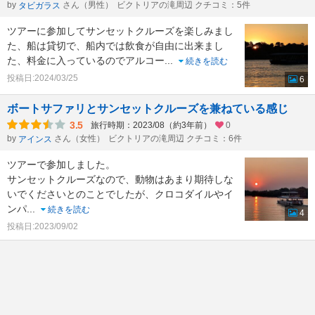
by
さん（男性）
ビクトリアの滝周辺 クチコミ：5件
タビガラス
ツアーに参加してサンセットクルーズを楽しみまし
た、船は貸切で、船内では飲食が自由に出来まし
た、料金に入っているのでアルコー
...
続きを読む
投稿日:2024/03/25
6
ボートサファリとサンセットクルーズを兼ねている感じ
3.5
旅行時期：2023/08（約3年前）
0
by
さん（女性）
ビクトリアの滝周辺 クチコミ：6件
アインス
ツアーで参加しました。
サンセットクルーズなので、動物はあまり期待しな
いでくださいとのことでしたが、クロコダイルやイ
ンパ
...
続きを読む
4
投稿日:2023/09/02