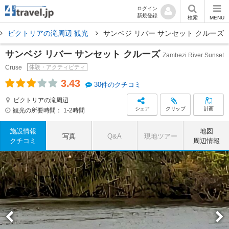
ログイン
新規登録
検索
MENU
ビクトリアの滝周辺 観光
サンベジ リバー サンセット クルーズ
サンベジ リバー サンセット クルーズ
Zambezi River Sunset
Cruse
体験・アクティビティ
3.43
30件のクチコミ
ビクトリアの滝周辺
シェア
クリップ
計画
観光の所要時間：
1-2時間
施設情報
地図
写真
Q&A
現地ツアー
クチコミ
周辺情報