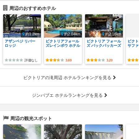
周辺のおすすめホテル
約1.2km
約2.04km
約2.16km
アザンベジ リバー
ビクトリアフォール
ビクトリア フォール
ビクト
ロッジ
ズレインボウ ホテル
ズ バックパッカーズ
サファ
評価なし
3.69
3.20
ビクトリアの滝周辺 ホテルランキングを見る
ジンバブエ ホテルランキングを見る
周辺の観光スポット