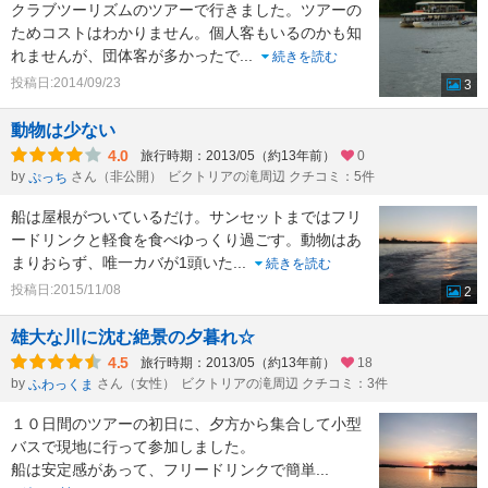
クラブツーリズムのツアーで行きました。ツアーの
ためコストはわかりません。個人客もいるのかも知
れませんが、団体客が多かったで
...
続きを読む
投稿日:2014/09/23
3
動物は少ない
4.0
旅行時期：2013/05（約13年前）
0
by
さん（非公開）
ビクトリアの滝周辺 クチコミ：5件
ぷっち
船は屋根がついているだけ。サンセットまではフリ
ードリンクと軽食を食べゆっくり過ごす。動物はあ
まりおらず、唯一カバが1頭いた
...
続きを読む
投稿日:2015/11/08
2
雄大な川に沈む絶景の夕暮れ☆
4.5
旅行時期：2013/05（約13年前）
18
by
さん（女性）
ビクトリアの滝周辺 クチコミ：3件
ふわっくま
１０日間のツアーの初日に、夕方から集合して小型
バスで現地に行って参加しました。
船は安定感があって、フリードリンクで簡単
...