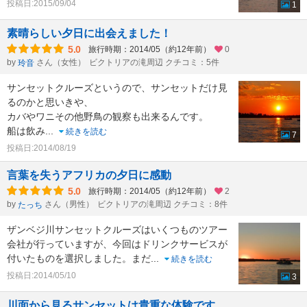
投稿日:2015/09/04
1
素晴らしい夕日に出会えました！
5.0
旅行時期：2014/05（約12年前）
0
by
さん（女性）
ビクトリアの滝周辺 クチコミ：5件
玲音
サンセットクルーズというので、サンセットだけ見
るのかと思いきや、
カバやワニその他野鳥の観察も出来るんです。
船は飲み
...
続きを読む
7
投稿日:2014/08/19
言葉を失うアフリカの夕日に感動
5.0
旅行時期：2014/05（約12年前）
2
by
さん（男性）
ビクトリアの滝周辺 クチコミ：8件
たっち
ザンベジ川サンセットクルーズはいくつものツアー
会社が行っていますが、今回はドリンクサービスが
付いたものを選択しました。まだ
...
続きを読む
投稿日:2014/05/10
3
川面から見るサンセットは貴重な体験です。