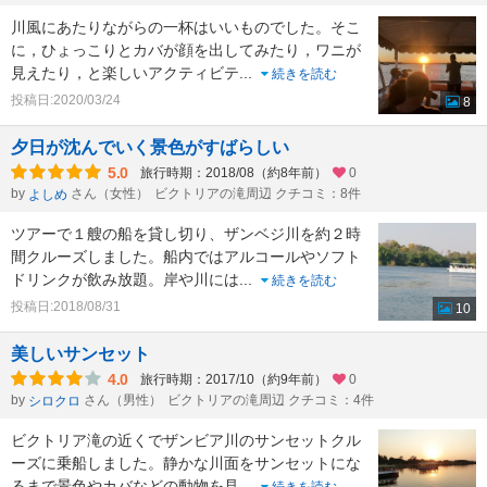
川風にあたりながらの一杯はいいものでした。そこ
に，ひょっこりとカバが顔を出してみたり，ワニが
見えたり，と楽しいアクティビテ
...
続きを読む
投稿日:2020/03/24
8
夕日が沈んでいく景色がすばらしい
5.0
旅行時期：2018/08（約8年前）
0
by
さん（女性）
ビクトリアの滝周辺 クチコミ：8件
よしめ
ツアーで１艘の船を貸し切り、ザンベジ川を約２時
間クルーズしました。船内ではアルコールやソフト
ドリンクが飲み放題。岸や川には
...
続きを読む
投稿日:2018/08/31
10
美しいサンセット
4.0
旅行時期：2017/10（約9年前）
0
by
さん（男性）
ビクトリアの滝周辺 クチコミ：4件
シロクロ
ビクトリア滝の近くでザンビア川のサンセットクル
ーズに乗船しました。静かな川面をサンセットにな
るまで景色やカバなどの動物を見
...