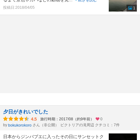
続きを読む
投稿日:2018/04/05
1
夕日がきれいでした
4.5
旅行時期：2017/08（約9年前）
0
by
さん（非公開）
ビクトリアの滝周辺 クチコミ：7件
bokukorokoro
日本からジンバブエに入ったその日にサンセットク