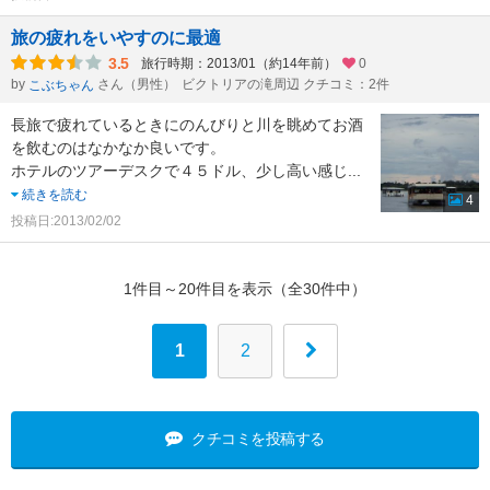
旅の疲れをいやすのに最適
3.5
旅行時期：2013/01（約14年前）
0
by
さん（男性）
ビクトリアの滝周辺 クチコミ：2件
こぶちゃん
長旅で疲れているときにのんびりと川を眺めてお酒
を飲むのはなかなか良いです。
ホテルのツアーデスクで４５ドル、少し高い感じ
...
続きを読む
4
投稿日:2013/02/02
1件目～20件目を表示（全30件中）
1
2
クチコミを投稿する