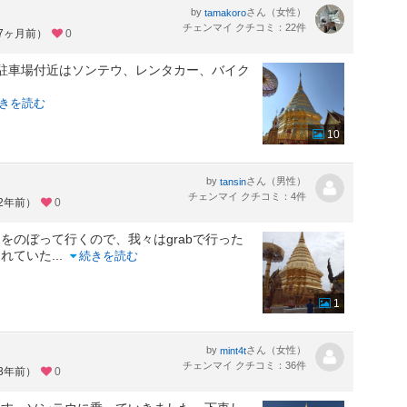
by
さん（女性）
tamakoro
チェンマイ クチコミ：22件
約7ヶ月前）
0
駐車場付近はソンテウ、レンタカー、バイク
きを読む
10
by
さん（男性）
tansin
チェンマイ クチコミ：4件
約2年前）
0
をのぼって行くので、我々はgrabで行った
されていた
...
続きを読む
1
by
さん（女性）
mint4t
チェンマイ クチコミ：36件
約3年前）
0