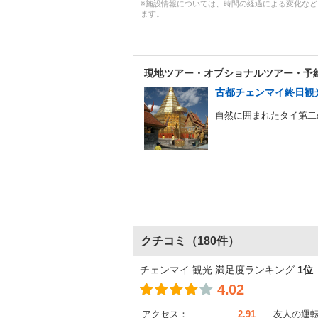
※施設情報については、時間の経過による変化な
ます。
現地ツアー・
オプショナルツアー・予
古都チェンマイ終日観光
自然に囲まれたタイ第二の
クチコミ
（180件）
チェンマイ 観光 満足度ランキング
1位
4.02
アクセス：
2.91
友人の運