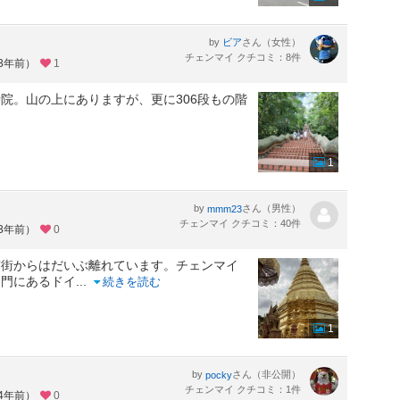
by
さん（女性）
ビア
チェンマイ クチコミ：8件
約3年前）
1
。山の上にありますが、更に306段もの階
1
by
さん（男性）
mmm23
チェンマイ クチコミ：40件
約3年前）
0
市街からはだいぶ離れています。チェンマイ
ク門にあるドイ
...
続きを読む
1
by
さん（非公開）
pocky
チェンマイ クチコミ：1件
約4年前）
0