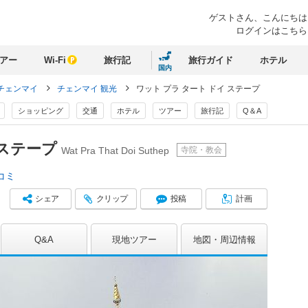
ゲストさん、
こんにちは
ログインはこちら
アー
Wi-Fi
旅行記
旅行ガイド
ホテル
国内
チェンマイ
チェンマイ 観光
ワット プラ タート ドイ ステープ
ショッピング
交通
ホテル
ツアー
旅行記
Q＆A
 ステープ
寺院・教会
Wat Pra That Doi Suthep
コミ
シェア
クリップ
投稿
計画
Q&A
現地ツアー
地図
周辺情報