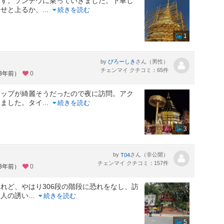
ます。ソンテウに乗っていきました。下車し
っせと上るか、
...
続きを読む
1
by
さん（男性）
ぴろーしき
チェンマイ クチコミ：65件
約3年前）
0
アップが綺麗そうだったので夜に訪問。アク
しました。タイ
...
続きを読む
3
by
さん（非公開）
T04
チェンマイ クチコミ：157件
約3年前）
0
れど、やはり306段の階段に恐れをなし、訪
友人の誘い
...
続きを読む
5