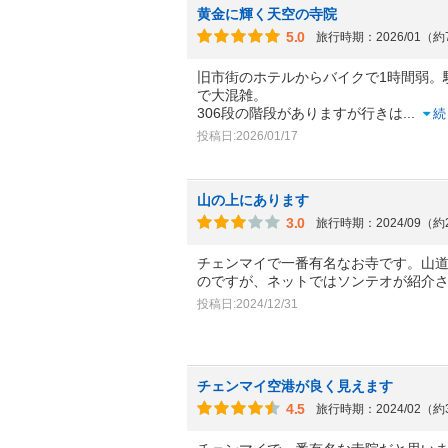
黄金に輝く天空の寺院
5.0
旅行時期：2026/01（
旧市街のホテルからバイクで1時間弱。
で大混雑。
306段の階段がありますが行きは
...
続
投稿日:2026/01/17
山の上にあります
3.0
旅行時期：2024/09（
チェンマイで一番有名なお寺です。山道
のですが、ネットではソンテオが紹介
投稿日:2024/12/31
チェンマイ空港が良く見えます
4.5
旅行時期：2024/02（