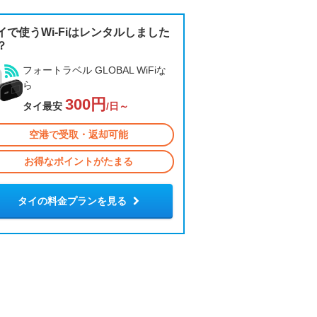
イで使うWi-Fiはレンタルしました
？
フォートラベル GLOBAL WiFiな
ら
300円
タイ最安
/日～
空港で受取・返却可能
お得なポイントがたまる
タイの料金プランを見る