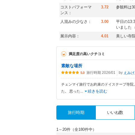
コストパフォーマ
3.72
参観料は3
ンス：
人混みの少なさ：
3.00
平日の13
いました
展示内容：
4.01
美しい寺
満足度の高いクチコミ
素敵な場所
旅行時期 2026/01
by
えみげ
5.0
チェンマイ旅行でお約束のドイステープ寺院。
続きを読む
た。 思った
...
旅行時期
いいね数
1～20件（全180件中）