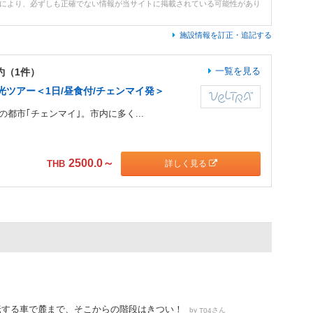
どにより、必ずしも正確でない情報が当サイトに掲載されている可能性があり
施設情報を訂正・追記する
一覧を見る
約（1件）
ツアー＜1日/昼食付/チェンマイ発＞
都市｢チェンマイ｣。市内に多く...
2500.0
～
詳しく見る
THB
転する車で麓まで、そこからの階段はきつい！
by
さん
T04