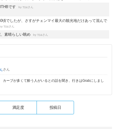
0THBです
by
さん
T04
:30頃でしたが、さすがチェンマイ最大の観光地だけあって混んで
by
さん
T04
院、素晴らしい眺め
by
さん
T04
さん
ん
 カーブが多くて酔う人がいるとの話を聞き、行きはGrabにしまし
満足度
投稿日