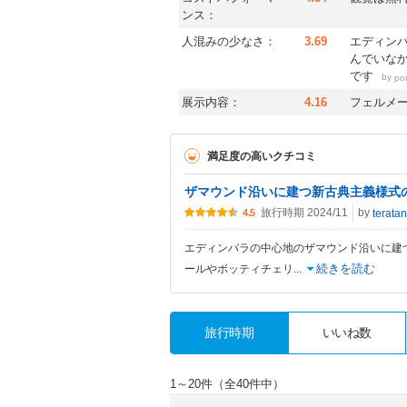
ンス：
人混みの少なさ：
3.69
エディン
んでいな
です
by
po
展示内容：
4.16
フェルメ
満足度の高いクチコミ
ザマウンド沿いに建つ新古典主義様式
旅行時期 2024/11
by
4.5
エディンバラの中心地のザマウンド沿いに建
続きを読む
ールやボッティチェリ
...
旅行時期
いいね数
1～20件（全40件中）