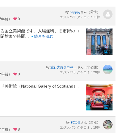
by
さん（男性）
happpy
エジンバラ クチコミ：11件
約7年前）
0
ある国立美術館です。入場無料、旧市街のロ
。閉館まで時間
...
続きを読む
1
。
by
さん（非公開）
旅行大好きtakau99のフォトブログ
エジンバラ クチコミ：28件
約7年前）
0
tional Gallery of Scotland）」
1
by
さん（男性）
釈安住
エジンバラ クチコミ：19件
約7年前）
8