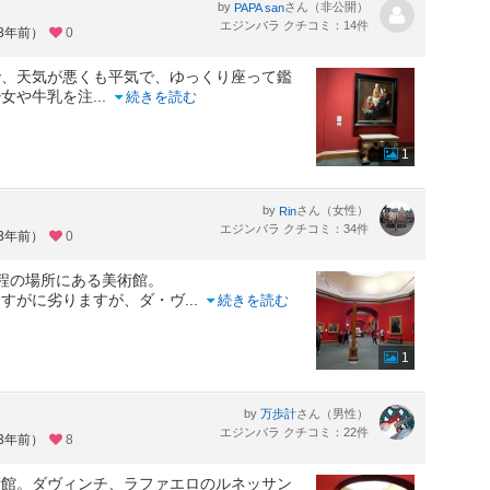
by
さん（非公開）
PAPA san
エジンバラ クチコミ：14件
約3年前）
0
で、天気が悪くも平気で、ゆっくり座って鑑
少女や牛乳を注
...
続きを読む
1
by
さん（女性）
Rin
エジンバラ クチコミ：34件
約3年前）
0
程の場所にある美術館。
さすがに劣りますが、ダ・ヴ
...
続きを読む
1
by
さん（男性）
万歩計
エジンバラ クチコミ：22件
約3年前）
8
館。ダヴィンチ、ラファエロのルネッサン