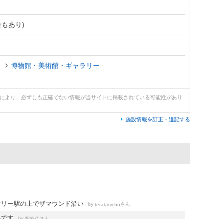
合もあり)
史
博物館・美術館・ギャラリー
どにより、必ずしも正確でない情報が当サイトに掲載されている可能性があり
施設情報を訂正・追記する
ァリー駅の上でザマウンド沿い
by
さん
teratanicho
料です
by
さん
釈安住