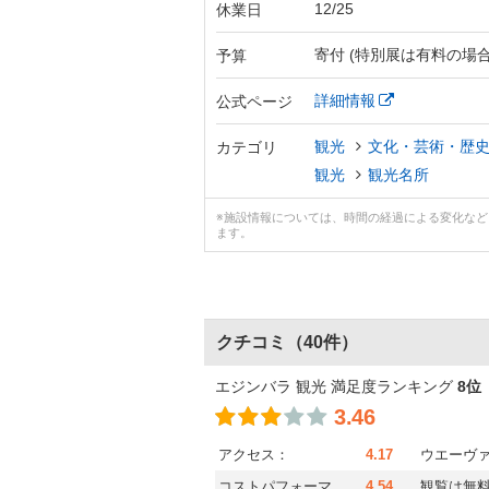
12/25
休業日
寄付 (特別展は有料の場
予算
詳細情報
公式ページ
観光
文化・芸術・歴
カテゴリ
観光
観光名所
※施設情報については、時間の経過による変化な
ます。
クチコミ
（40件）
エジンバラ 観光 満足度ランキング
8位
3.46
アクセス：
4.17
ウエーヴ
コストパフォーマ
4.54
観覧は無