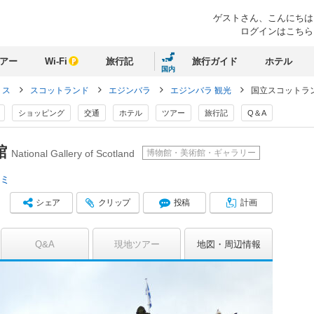
ゲストさん、
こんにちは
ログインはこちら
アー
Wi-Fi
旅行記
旅行ガイド
ホテル
国内
リス
スコットランド
エジンバラ
エジンバラ 観光
国立スコットラ
ショッピング
交通
ホテル
ツアー
旅行記
Q＆A
館
博物館・美術館・ギャラリー
National Gallery of Scotland
コミ
シェア
クリップ
投稿
計画
Q&A
現地ツアー
地図
周辺情報