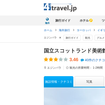
旅行ガイド
ホテル
ツ
海外
ホーム
海外旅行
ヨーロッパ
イギ
×
エジンバラ
旅行ガイド
観光
グルメ
国立スコットランド美術
3.46
40件のクチ
エジンバラ
観光の所要時間：
1-2時間
施設情報
クチコミ
写真