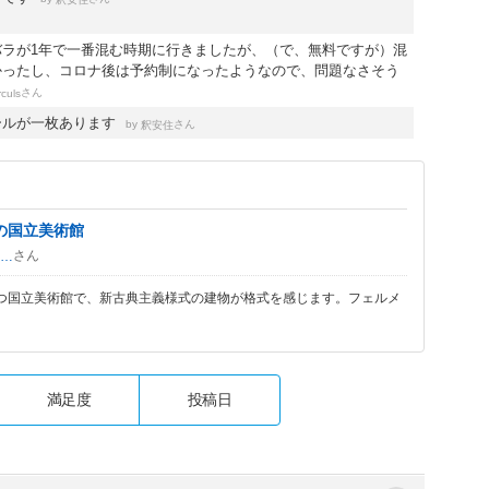
バラが1年で一番混む時期に行きましたが、（で、無料ですが）混
かったし、コロナ後は予約制になったようなので、問題なさそう
さん
rculs
ールが一枚あります
by
さん
釈安住
の国立美術館
さん
teratanicho
つ国立美術館で、新古典主義様式の建物が格式を感じます。フェルメ
満足度
投稿日