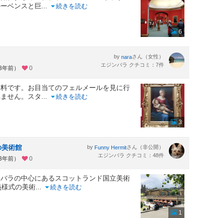
ルーベンスと巨
...
続きを読む
6
by
さん（女性）
nara
エジンバラ クチコミ：7件
約3年前）
0
無料です。お目当てのフェルメールを見に行
れません。スタ
...
続きを読む
3
の美術館
by
さん（非公開）
Funny Hermit
エジンバラ クチコミ：48件
約3年前）
0
ンバラの中心にあるスコットランド国立美術
義様式の美術
...
続きを読む
1