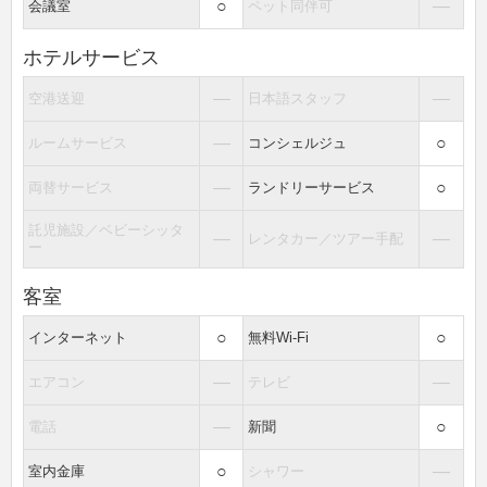
○
―
会議室
ペット同伴可
ホテルサービス
―
―
空港送迎
日本語スタッフ
―
○
ルームサービス
コンシェルジュ
―
○
両替サービス
ランドリーサービス
託児施設／ベビーシッタ
―
―
レンタカー／ツアー手配
ー
客室
○
○
インターネット
無料Wi-Fi
―
―
エアコン
テレビ
―
○
電話
新聞
○
―
室内金庫
シャワー