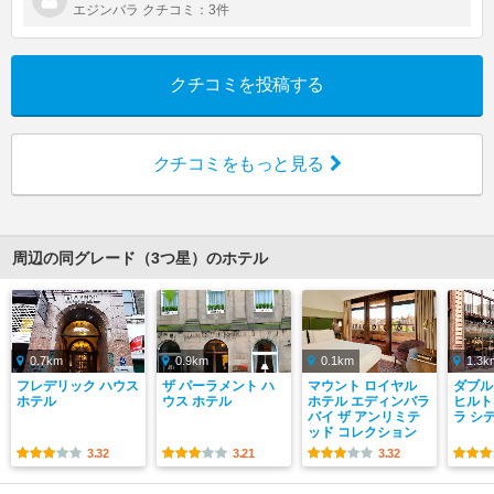
エジンバラ クチコミ：3件
クチコミを投稿する
クチコミをもっと見る
周辺の同グレード（3つ星）のホテル
0.7km
0.9km
0.1km
1.3k
フレデリック ハウス
ザ パーラメント ハ
マウント ロイヤル
ダブル
ホテル
ウス ホテル
ホテル エディンバラ
ヒルト
バイ ザ アンリミテ
ラ シ
ッド コレクション
3.32
3.21
3.32