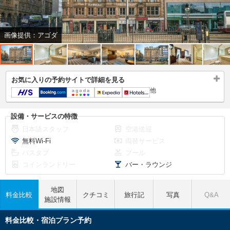
画像提供：アゴダ
お気に入りの予約サイトで詳細を見る
他
設備・サービスの特徴
日本語スタッフ
空港送迎
無料Wi-Fi
両替サービス
バスタブ
プール
コインランドリー
バー・ラウンジ
地図
料金比較
クチコミ
旅行記
写真
Q&A
施設情報
料金比較・宿泊プラン予約