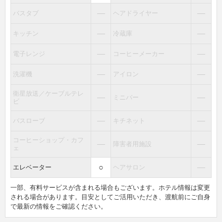
―
―
バスタブ
ヘアドライヤー
―
―
キッチン
冷蔵庫
―
―
電子レンジ
コーヒーメーカー
―
―
洗濯機
アイロン
衛星放送／ケーブルテレ
―
―
ミニバー
ビ
―
―
バスローブ
キチネット
コーヒーショップ・カフ
―
―
障害者用施設
ェ
○
―
エレベーター
ヘアサロン
一部、有料サービスが含まれる場合もございます。ホテル情報は変更
される場合があります。目安としてご活用いただき、渡航前にご自身
で最新の情報をご確認ください。