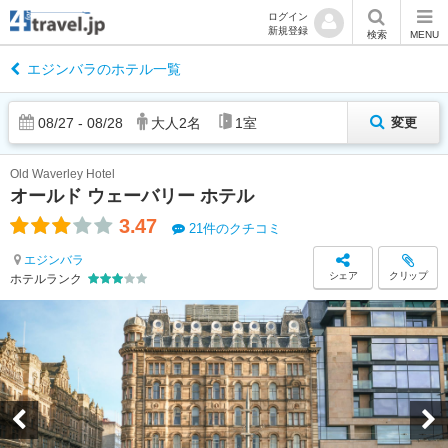
ログイン
新規登録
検索
MENU
エジンバラのホテル一覧
08
/
27
-
08
/
28
大人
2
名
1
室
変更
Old Waverley Hotel
オールド ウェーバリー ホテル
3.47
21件のクチコミ
エジンバラ
シェア
クリップ
ホテルランク