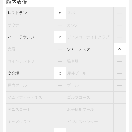
館内設備
○
―
レストラン
スパ
―
―
サウナ
カジノ
○
―
バー・ラウンジ
ディスコ／ナイトクラブ
―
○
売店
ツアーデスク
―
―
コインランドリー
駐車場
○
―
宴会場
屋外プール
―
―
屋内プール
プール
―
―
ジム／フィットネス
ゴルフコース
―
―
テニスコート
お子様用プール
―
―
キッズクラブ
ビジネスセンター