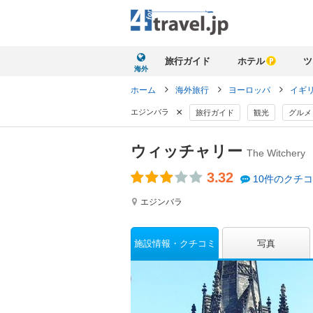
旅行ガイド
ホテル
ツ
海外
ホーム
海外旅行
ヨーロッパ
イギ
×
エジンバラ
旅行ガイド
観光
グルメ
ウィッチャリー
The Witchery
3.32
10件のクチ
エジンバラ
施設情報
クチコミ
写真