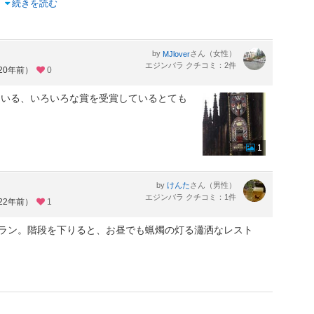
..
続きを読む
by
さん（女性）
MJlover
エジンバラ クチコミ：2件
20年前）
0
ている、いろいろな賞を受賞しているとても
1
by
さん（男性）
けんた
エジンバラ クチコミ：1件
22年前）
1
あるレストラン。階段を下りると、お昼でも蝋燭の灯る瀟洒なレスト