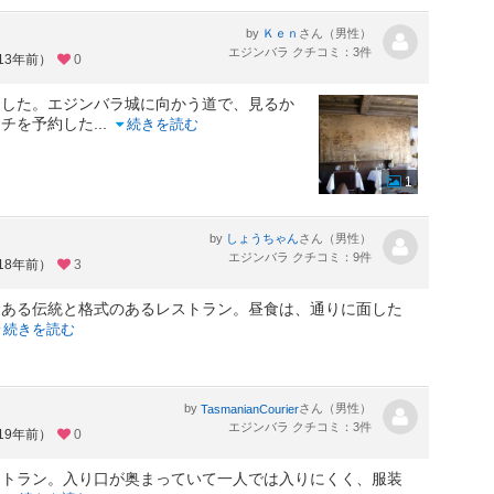
by
さん（男性）
Ｋｅｎ
エジンバラ クチコミ：3件
13年前）
0
問した。エジンバラ城に向かう道で、見るか
ンチを予約した
...
続きを読む
1
by
さん（男性）
しょうちゃん
エジンバラ クチコミ：9件
18年前）
3
にある伝統と格式のあるレストラン。昼食は、通りに面した
続きを読む
by
さん（男性）
TasmanianCourier
エジンバラ クチコミ：3件
19年前）
0
ストラン。入り口が奥まっていて一人では入りにくく、服装