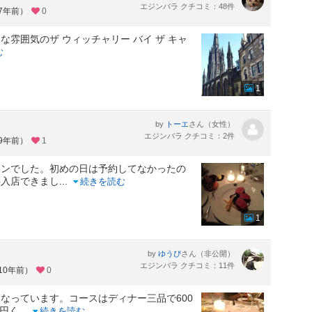
エジンバラ クチコミ：48件
約7年前）
0
雰囲気のザ ウィッチャリー バイ ザ キャ
む
1
by
さん（女性）
トーエ
エジンバラ クチコミ：2件
約9年前）
1
ランでした。初めの日は予約してなかったの
事入店できまし
...
続きを読む
1
by
さん（非公開）
ゆうぴ
エジンバラ クチコミ：11件
10年前）
0
なっています。コースはディナー三品で600
0円く
...
続きを読む