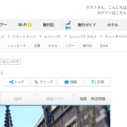
ゲストさん、
こんにちは
ログインはこちら
アー
Wi-Fi
旅行記
旅行ガイド
ホテル
国内
リス
スコットランド
エジンバラ
エジンバラ グルメ
ウィッチャリ
ショッピング
交通
ホテル
ツアー
旅行記
Q＆A
地元の料理
コミ
シェア
クリップ
投稿
計画
Q&A
現地ツアー
地図
周辺情報