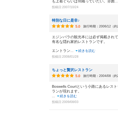
も上着ぐらいは羽織っていたい。雰囲
.
投稿日:2007/10/24
特別な日に是非♪
5.0
旅行時期：2006/12（約
エジンバラの観光本には必ず掲載され
有名な隠れ家的レストランです。
エントラン
...
続きを読む
投稿日:2008/01/28
ちょっと贅沢レストラン
5.0
旅行時期：2004/08（約
Boswells Courtという小路に
ランが現れます。
...
続きを読む
投稿日:2009/08/03