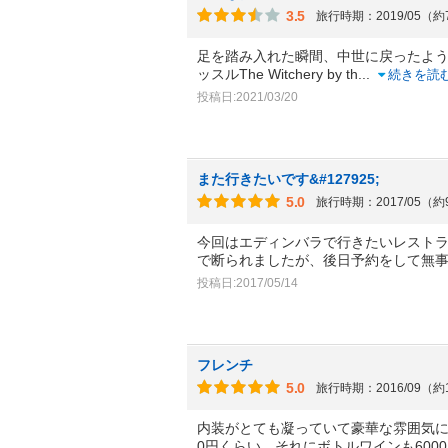
3.5
旅行時期：2019/05（
足を踏み入れた瞬間、中世に戻ったような
ッスルThe Witchery by th
...
続きを読
投稿日:2021/03/20
また行きたいです&#127925;
5.0
旅行時期：2017/05（
今回はエディンバラで行きたいレスト
で断られましたが、後日予約をして無
投稿日:2017/05/14
フレンチ
5.0
旅行時期：2016/09（約
内装がとても凝っていて豪華な雰囲気に
0円くらい、それにボトルワインも600