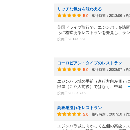
リッチな気分を味わえる
5.0
旅行時期：2013/06（約
英国ドライブ旅行で、エジンバラを訪
らに格式あるレストランを発見し、ラ
投稿日:2014/05/20
ヨーロピアン・タイプのレストラン
5.0
旅行時期：2008/07（約
エジンバラ城の手前（進行方向左側）
部屋（２０人前後）ではなく、中庭
...
投稿日:2008/07/09
高級感溢れるレストラン
5.0
旅行時期：2007/10（約
エジンバラ城に向かって左側の高級レ