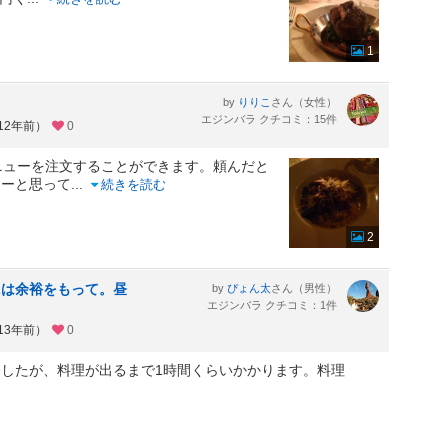
1
by
さん（女性）
りりこ
エジンバラ クチコミ：15件
12年前）
0
ニューを注文することができます。頼んだと
なーと思って
...
続きを読む
2
には余裕をもって。昼
by
さん（男性）
ぴょん太
エジンバラ クチコミ：1件
13年前）
0
したが、料理が出るまで1時間くらいかかります。料理