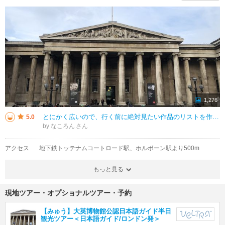
1,276
とにかく広いので、行く前に絶対見たい作品のリストを作っておくことをお勧めします。私がお勧めするのは、【ロゼッタ・ストーン】です。３つの言語が書かれており、同じことが書かれていることが後から分かり解読できたという石になります
5.0
by なころん
アクセス
地下鉄トッテナムコートロード駅、ホルボーン駅より500m
もっと見る
現地ツアー・オプショナルツアー・予約
【みゅう】大英博物館公認日本語ガイド半日
観光ツアー＜日本語ガイド/ロンドン発＞