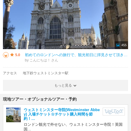
455
初めてのロンドンへの旅行で、観光初日に拝見させて頂きました！ 午後1時頃に入場したのですが、待ち時間なく入場できました。 入場するとオーディオガイドをお借りできる場所があり、日本語に対応していますので、見学コースはわか
5.0
by こんにちは！
アクセス
地下鉄ウェストミンスター駅
もっと見る
現地ツアー・オプショナルツアー・予約
ウェストミンスター寺院(Westminster Abbe
y) 入場チケット☆チケット購入時間を節
約！…
ロンドン観光で外せない、ウェストミンスター寺院！英国
国...