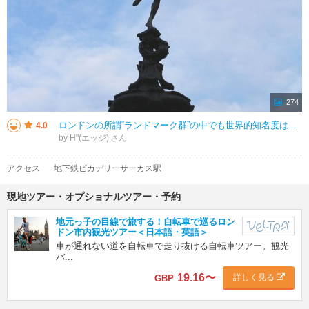
274
ロンドンの所謂“ランドマーク群”の中でも世界的知名度はトップクラスと言える広場。名だたる有名ランドマーク群に引けをとっていないのは、ピカデリーサーカスのシンボルと認知されている「Statue of Anteros」と「Sh
4.0
by H"(エッジ)
アクセス
地下鉄ピカデリーサーカス駅
現地ツアー・オプショナルツアー・予約
地元っ子の目線で旅する！自転車で巡るロン
ドン市内観光ツアー＜日本語・英語＞
車が通れない道を自転車で走り抜ける自転車ツアー。観光
バ...
19.16
〜
詳しく見る
GBP