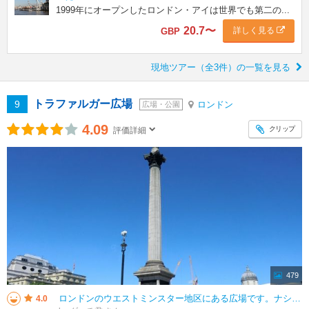
1999年にオープンしたロンドン・アイは世界でも第二の...
20.7
〜
詳しく見る
GBP
現地ツアー（全3件）の一覧を見る
トラファルガー広場
9
ロンドン
広場・公園
4.09
クリップ
評価詳細
479
ロンドンのウエストミンスター地区にある広場です。ナショナルギャラリーに行く方は必然的に訪れる場所です。様々な集会やイベントが行われる場所です。名前の由来は1805年のトラファルガーの戦いの勝利にちなみ名付けられました。一際
4.0