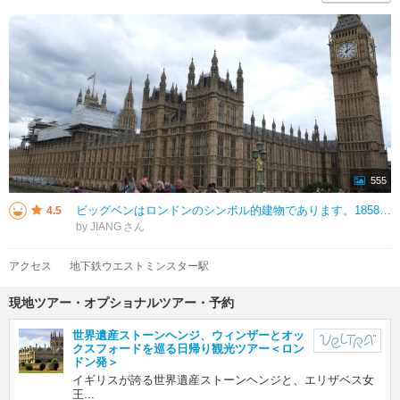
555
ビッグベンはロンドンのシンボル的建物であります。1858年に建設され、議会の建物の一部で、高さ95ｍ、時計の直径は7mもあります。５年近く改修工事をしていましたが、終わってきれいになりました。2012年にエリザベスタワーに
4.5
by JIANG
アクセス
地下鉄ウエストミンスター駅
現地ツアー・オプショナルツアー・予約
世界遺産ストーンヘンジ、ウィンザーとオッ
クスフォードを巡る日帰り観光ツアー＜ロン
ドン発＞
イギリスが誇る世界遺産ストーンヘンジと、エリザベス女
王...