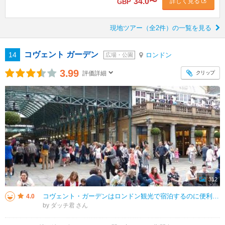
34.0
〜
詳しく見る
GBP
現地ツアー（全2件）の一覧を見る
コヴェント ガーデン
14
ロンドン
広場・公園
3.99
クリップ
評価詳細
312
コヴェント・ガーデンはロンドン観光で宿泊するのに便利な地域だと思います。 ヒースロー空港からピカデリー線で乗り換えなしで1本で行けるので、交通費を抑えられます（小一時間掛かりますが・・・）。観光でもナショナルギャラリーや
4.0
by ダッチ君