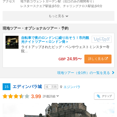
アクセス
地下鉄コヴェントガーデン駅（出口のみの期間有り）
レスタースクエア駅徒歩5分、チャリングクロス駅徒歩6分
もっと見る
現地ツアー・オプショナルツアー・予約
自転車で夜のロンドンに繰り出そう！市内観
光ナイトツアー＜ロンドン発＞
ライトアップされたビッグ・ベンやウェストミンスター寺
院...
24.95
〜
詳しく見る
GBP
現地ツアー（全1件）の一覧を見る
エディンバラ城
15
エジンバラ
城・宮殿
3.99
クリップ
評価詳細