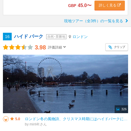
45.0
〜
詳しく見る
GBP
現地ツアー（全3件）の一覧を見る
ハイド パーク
16
ロンドン
自然･景勝地
3.98
クリップ
評価詳細
326
ロンドン冬の風物詩、クリスマス時期にはハイドパークに移動式遊園地が設置されます。入場券やアトラクションはネットで予約（時間指定）しましたが、それでも初詣の参拝のように寒い中並びました。夜は寒いですが、イルミネーションがとて
5.0
by mint4t