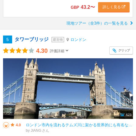
43.2
〜
詳しく見る
GBP
現地ツアー（全3件）の一覧を見る
タワーブリッジ
5
ロンドン
建造物
4.30
クリップ
評価詳細
623
ロンドン市内を流れるテムズ川に架かる世界的にも有名な跳ね橋です。１８９４年に完成しました。橋の両側にはゴシック様式の主塔があり、高さは65mもあります。塔の間には展望通路があります。登るには入場券が必要です。
4.0
by JIANG