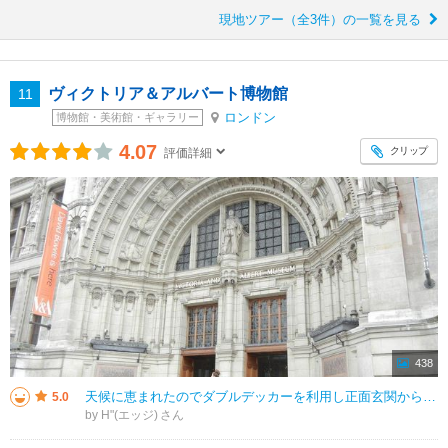
現地ツアー（全3件）の一覧を見る
ヴィクトリア＆アルバート博物館
11
ロンドン
博物館・美術館・ギャラリー
4.07
クリップ
評価詳細
438
天候に恵まれたのでダブルデッカーを利用し正面玄関から入館した。それはともかく、前回、最もシビれた展示物のタペストリーがお目当てだったが、他にも展示されていた織物の点数が予想していた以上に多くて、その全てを観てまわる事は出来
5.0
by H"(エッジ)