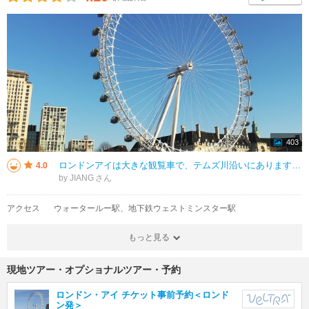
403
ロンドンアイは大きな観覧車で、テムズ川沿いにあります。2000年にオープンしたが、高さ135メートル、ゴンドラ32個、一周の所要時間は約30分であります。一つのゴンドラに20人くらい一気に乗車できる大きさです。天気の良い日
4.0
by JIANG
アクセス
ウォータールー駅、地下鉄ウェストミンスター駅
もっと見る
現地ツアー・オプショナルツアー・予約
ロンドン・アイ チケット事前予約＜ロンド
ン発＞