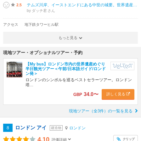
テムズ川岸、イーストエンドにある中世の城要。世界遺産です。ロンドン塔は監獄でもあり、多くの人が処刑された事で知られる塔です。中でも印象的だったのが、「ジェーン・グレイ」で有力貴族の思惑で女王に据えられたが、わずか9日で廃位
2.5
by ダッチ君
アクセス
地下鉄タワーヒル駅
もっと見る
現地ツアー・オプショナルツアー・予約
【My bus】ロンドン市内の世界遺産めぐり
半日観光ツアー＜午前/日本語ガイド/ロンド
ン発＞
ロンドンのシンボルを巡るベストセラーツアー。ロンドン
塔...
34.0
〜
詳しく見る
GBP
現地ツアー（全3件）の一覧を見る
ロンドン アイ
8
ロンドン
建造物
4.10
クリップ
評価詳細