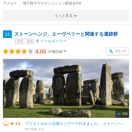
アクセス
地下鉄サウスケンジントン駅徒歩5分
もっと見る
ストーンヘンジ、エーヴベリーと関連する遺跡群
12
ソールズベリー
史跡・遺跡
4.00
クリップ
評価詳細
333
ブリストルから日帰りツアーで行きました。 ストーンヘンジは教科書にも載っているし、訪れて損は無いと思います。天気も良くて沢山写真を撮りましたが、ガイドさん曰く雨の日は皆写真を撮ってさっさとバスに戻ってくるそうです。ビジタ
4.0
by hxxx