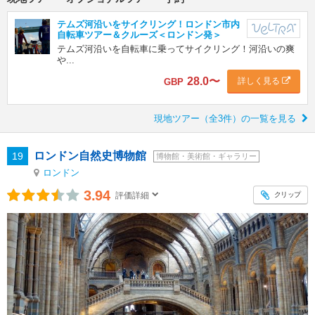
テムズ河沿いをサイクリング！ロンドン市内
自転車ツアー＆クルーズ＜ロンドン発＞
テムズ河沿いを自転車に乗ってサイクリング！河沿いの爽
や...
28.0
〜
詳しく見る
GBP
現地ツアー（全3件）の一覧を見る
ロンドン自然史博物館
19
博物館・美術館・ギャラリー
ロンドン
3.94
クリップ
評価詳細