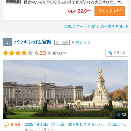
世界中から年間670万人の見学客が訪れる大英博物館。帝...
22.0
〜
詳しく見る
GBP
現地ツアー（全3件）の一覧を見る
バッキンガム宮殿
2
ロンドン
城・宮殿
4.33
クリップ
評価詳細
736
2025年9月6日（金）15：30入場してきました。 入場口がわからず正面の門の右手方向に係員が2-3名立っているのでそこが入場口と間違えて多くの人が集まっていましたが入場口は正面の門から左方向に（宮殿を右手に見なが
5.0
by ロンドン某