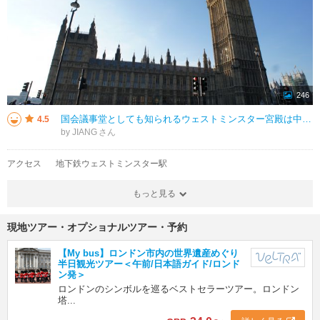
246
国会議事堂としても知られるウェストミンスター宮殿は中世の重要な遺跡の跡地に1840年に再建されました。世界最大のゴシック建築でもあります。その宮殿は、英国議会（貴族院と下院）の所在地であり、英国ロンドンの中心部、テムズ川河
4.5
by JIANG
アクセス
地下鉄ウェストミンスター駅
もっと見る
現地ツアー・オプショナルツアー・予約
【My bus】ロンドン市内の世界遺産めぐり
半日観光ツアー＜午前/日本語ガイド/ロンド
ン発＞
ロンドンのシンボルを巡るベストセラーツアー。ロンドン
塔...