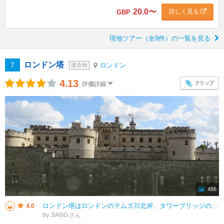
20.0
〜
詳しく見る
GBP
現地ツアー（全9件）の一覧を見る
ロンドン塔
7
ロンドン
建造物
4.13
クリップ
評価詳細
486
ロンドン塔はロンドンのテムズ川北岸、タワーブリッジの近くにあります。その城は、ウィリアム1世が原住民を鎮圧し、ロンドン市を防衛するために建設したもので、1087年に着工し、20年の歳月を費やした、典型的な中世イギリスの城で
4.0
by JIANG