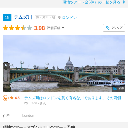
現地ツアー（全5件）の一覧を見る
テムズ川
18
ロンドン
滝・河川・湖
3.98
クリップ
評価詳細
258
テムズ川はロンドンを貫く有名な川であります。その両側は有名な建物が多く並んでいます。特にウェストミンスターブリッジからタワーブリッジまでのあいだです。川を沿って散歩してもいいし、船を乗っても面白いです。
4.5
by JIANG
住所
London
現地ツアー・オプショナルツアー・予約