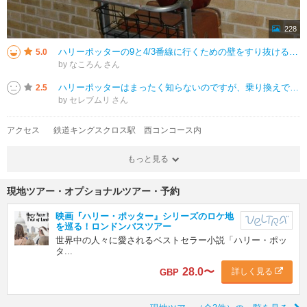
228
ハリーポッターの9と4/3番線に行くための壁をすり抜ける有名なシーンの写真が撮れます。好きな寮の色のマフラーを使って撮影できますし、有料でプロのカメラマンが撮った写真もいただけます。日本円で3,000円ほどでした。隣にある
5.0
by なころん
ハリーポッターはまったく知らないのですが、乗り換えで立ち寄りました。 そこは壁で、その前にロープで整列ラインが張り巡らされていて、有料で写真を撮りたい人はそこに並ぶようでした。端からのぞきこむようにとれますが、ある程
2.5
by セレブムリ
アクセス
鉄道キングスクロス駅 西コンコース内
もっと見る
現地ツアー・オプショナルツアー・予約
映画『ハリー・ポッター』シリーズのロケ地
を巡る！ロンドンバスツアー
世界中の人々に愛されるベストセラー小説「ハリー・ポッ
タ...
28.0
〜
詳しく見る
GBP