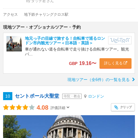
by ダッチ君
アクセス
地下鉄チャリングクロス駅
現地ツアー・オプショナルツアー・予約
地元っ子の目線で旅する！自転車で巡るロン
ドン市内観光ツアー＜日本語・英語＞
車が通れない道を自転車で走り抜ける自転車ツアー。観光
バ...
19.16
〜
詳しく見る
GBP
現地ツアー（全6件）の一覧を見る
セントポール大聖堂
10
ロンドン
寺院・教会
4.08
クリップ
評価詳細