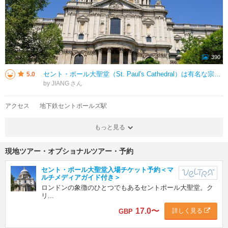
390
セント・ポール大聖堂（St. Paul's Cathedral）は有名な宗教聖地であります。世界第5位、そしてイギリスに最も重要な大聖堂であり、また世界第2位のドームを持つ大聖堂でもあります。この大聖堂は、英国を代表する設
5.0
by JIANG
アクセス
地下鉄セントポールズ駅
もっと見る
現地ツアー・オプショナルツアー・予約
セント・ポール大聖堂入場チケット予約＜マ
ルチメディアガイド付き＞
ロンドンの象徴のひとつでもあるセントポール大聖堂。ク
リ...
17.0
〜
詳しく見る
GBP