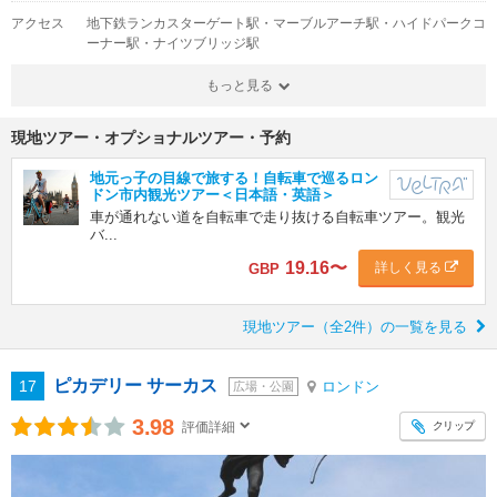
アクセス
地下鉄ランカスターゲート駅・マーブルアーチ駅・ハイドパークコ
ーナー駅・ナイツブリッジ駅
もっと見る
現地ツアー・オプショナルツアー・予約
地元っ子の目線で旅する！自転車で巡るロン
ドン市内観光ツアー＜日本語・英語＞
車が通れない道を自転車で走り抜ける自転車ツアー。観光
バ...
19.16
〜
詳しく見る
GBP
現地ツアー（全2件）の一覧を見る
ピカデリー サーカス
17
ロンドン
広場・公園
3.98
クリップ
評価詳細