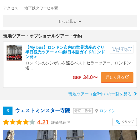
アクセス
地下鉄タワーヒル駅
もっと見る
現地ツアー・オプショナルツアー・予約
【My bus】ロンドン市内の世界遺産めぐり
半日観光ツアー＜午前/日本語ガイド/ロンド
ン発＞
ロンドンのシンボルを巡るベストセラーツアー。ロンドン
塔...
34.0
〜
詳しく見る
GBP
現地ツアー（全3件）の一覧を見る
ウェストミンスター寺院
6
ロンドン
寺院・教会
4.21
クリップ
評価詳細