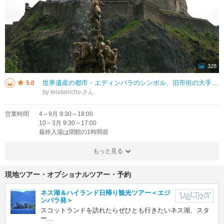
328
世界遺産の都市・エディンバラのシンボル、旧市街の大手筋にあたるロイヤルマイルの突当りのキャッスル・ロックという岩頸の上に建つ古代からの要塞で、人間の定住は紀元前9世紀前後と言われます。破壊と再建が繰り返され、城内で最も古い
5.0
by teratanicho
営業時間
4～9月 9:30～18:00
10～3月 9:30～17:00
最終入場は閉館の1時間前
もっと見る
現地ツアー・オプショナルツアー・予約
ネス湖＆ハイランド日帰り観光ツアー＜エジ
ンバラ発＞
スコットランドを訪れたらぜひとも行きたいネス湖、スタ
ー...