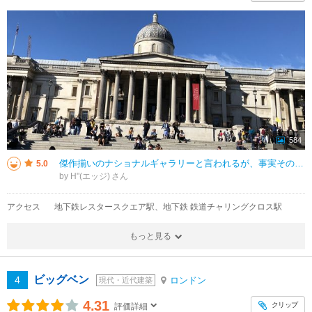
584
傑作揃いのナショナルギャラリーと言われるが、事実その通りで、この評価は広く世界に認知されている･･･と言ってしまえば此処で終わりなのだが、ここでは私的なクチコミを少しだけ記す。私はどちらかと言えば「美味しいものは最後派」だ
5.0
by H"(エッジ)
アクセス
地下鉄レスタースクエア駅、地下鉄 鉄道チャリングクロス駅
もっと見る
ビッグベン
4
ロンドン
現代・近代建築
4.31
クリップ
評価詳細