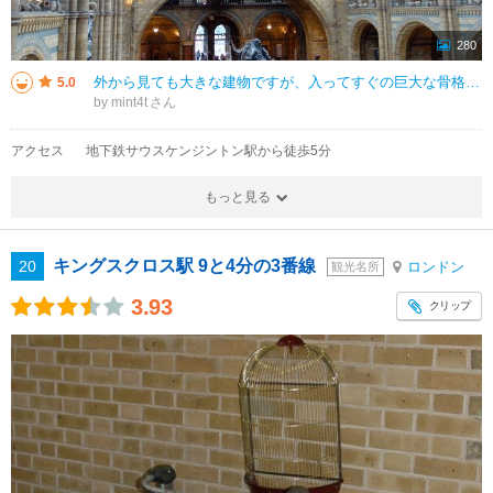
280
外から見ても大きな建物ですが、入ってすぐの巨大な骨格標本で、まずは圧倒されます。鉱物のエリアだけでも一日中見ていられるほどの量があり、専門知識がなくても、見るだけで地球の不思議さに酔いしれました。併設ショップでは、クリスマ
5.0
by mint4t
アクセス
地下鉄サウスケンジントン駅から徒歩5分
もっと見る
キングスクロス駅 9と4分の3番線
20
ロンドン
観光名所
3.93
クリップ