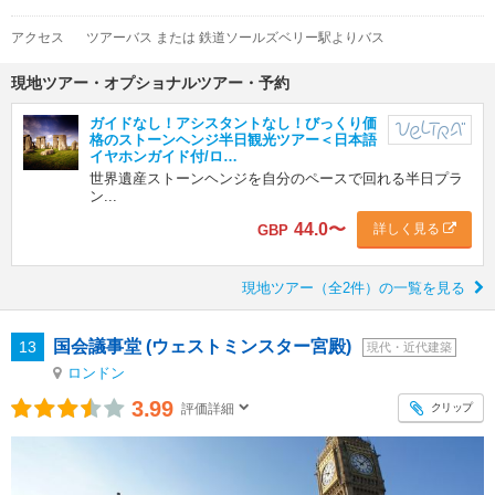
アクセス
ツアーバス または 鉄道ソールズベリー駅よりバス
現地ツアー・オプショナルツアー・予約
ガイドなし！アシスタントなし！びっくり価
格のストーンヘンジ半日観光ツアー＜日本語
イヤホンガイド付/ロ…
世界遺産ストーンヘンジを自分のペースで回れる半日プラ
ン...
44.0
〜
詳しく見る
GBP
現地ツアー（全2件）の一覧を見る
国会議事堂 (ウェストミンスター宮殿)
13
現代・近代建築
ロンドン
3.99
クリップ
評価詳細