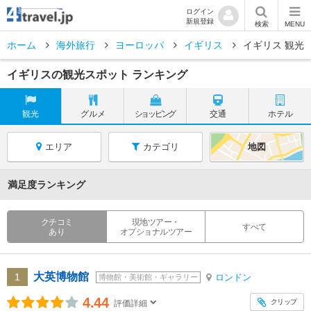
ログイン
新規登録
検索
MENU
ホーム
海外旅行
ヨーロッパ
イギリス
イギリス 観光
イギリスの観光スポット ランキング
観光
グルメ
ショッピング
交通
ホテル
エリア
カテゴリ
地図
満足度ランキング
クチコミ
現地ツアー・
すべて
あり
オプショナルツアー
大英博物館
1
ロンドン
博物館・美術館・ギャラリー
4.44
クリップ
評価詳細