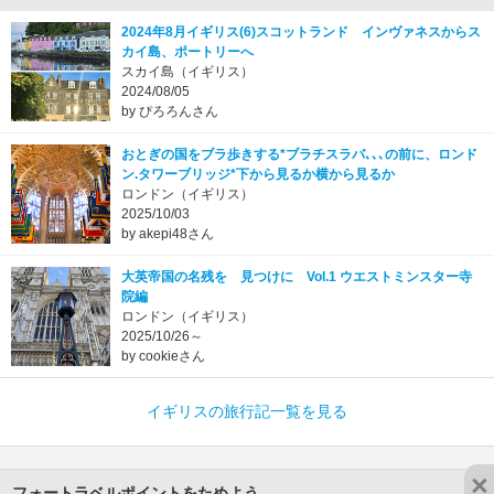
2024年8月イギリス(6)スコットランド インヴァネスからス
カイ島、ポートリーへ
スカイ島（イギリス）
2024/08/05
by ぴろろんさん
おとぎの国をブラ歩きする*ブラチスラバ､､､の前に、ロンド
ン.タワーブリッジ*下から見るか横から見るか
ロンドン（イギリス）
2025/10/03
by akepi48さん
大英帝国の名残を 見つけに Vol.1 ウエストミンスター寺
院編
ロンドン（イギリス）
2025/10/26～
by cookieさん
イギリスの旅行記一覧を見る
×
フォートラベルポイントをためよう