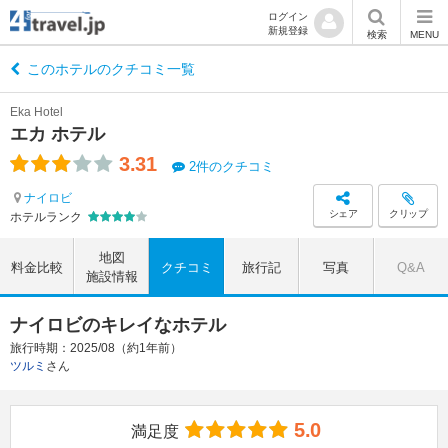
ログイン
新規登録
検索
MENU
このホテルのクチコミ一覧
Eka Hotel
エカ ホテル
3.31
2件のクチコミ
ナイロビ
シェア
クリップ
ホテルランク
地図
料金比較
クチコミ
旅行記
写真
Q&A
施設情報
ナイロビのキレイなホテル
旅行時期：2025/08（約1年前）
ツルミ
さん
5.0
満足度