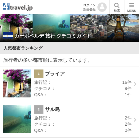
ログイン
新規登録
検索
MENU
カーボベルデ
旅行 クチコミガイド
人気都市ランキング
旅行者の多い都市順に表示しています。
プライア
1
旅行記：
16
件
クチコミ：
9
件
Q&A：
1
件
サル島
2
旅行記：
2
件
クチコミ：
2
件
Q&A：
0
件