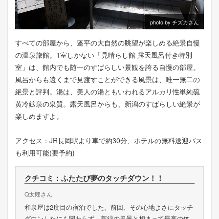
photo by チズカさん
すべての部屋から、蓬平の大自然の眺望が楽しめる絶景自慢
の温泉旅館。1室しかない「見晴らし館 露天風呂付き特別
室」は、館内でも随一のすばらしい景観を誇る自慢の部屋。
風呂からも遠くまで見渡すことができる風景は、唯一無二の
絶景と評判。湯は、美人の湯ともいわれるアルカリ性単純硫
黄冷鉱泉の泉質。露天風呂からも、新潟のすばらしい絶景が
楽しめますよ。
アクセス：JR長岡駅より車で約30分、ホテルの無料送迎バス
も利用可能(要予約)
クチコミ：ふたたび夢のタッチダウン！！
Q太郎さん
和泉屋は2度目の宿泊でした。前回、その心地よさにタッチ
ダウンしたにも関わらず、新緑の風景と相まって最高の体