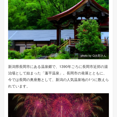
photo by Q太郎さん
新潟県長岡市にある温泉郷で、1390年ごろに長岡市近郊の湯
治場として始まった「蓬平温泉」。長岡市の発展とともに、
今では長岡の奥座敷として、新潟の人気温泉地の1つに数えら
れています。