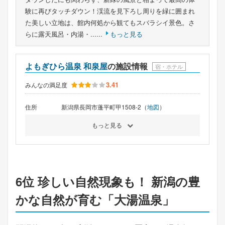
験に再びタッチダウン！渓流を見下ろし周りを緑に囲まれ
た美しい立地は、館内何処から観てもスバラシイ景色。さ
らに露天風呂・内湯・......
もっと見る
よもぎひら温泉 和泉屋
の施設情報
宿・ホテル
3.41
みんなの満足度
住所
新潟県長岡市蓬平町甲1508-2（
地図
）
もっと見る
6位 珍しい自然現象も！ 新潟の豊
かな自然が育む「大湯温泉」