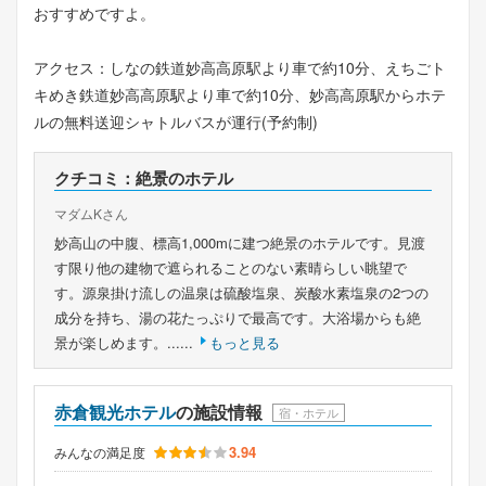
おすすめですよ。
アクセス：しなの鉄道妙高高原駅より車で約10分、えちごト
キめき鉄道妙高高原駅より車で約10分、妙高高原駅からホテ
ルの無料送迎シャトルバスが運行(予約制)
クチコミ：絶景のホテル
マダムKさん
妙高山の中腹、標高1,000mに建つ絶景のホテルです。見渡
す限り他の建物で遮られることのない素晴らしい眺望で
す。源泉掛け流しの温泉は硫酸塩泉、炭酸水素塩泉の2つの
成分を持ち、湯の花たっぷりで最高です。大浴場からも絶
景が楽しめます。......
もっと見る
赤倉観光ホテル
の施設情報
宿・ホテル
3.94
みんなの満足度