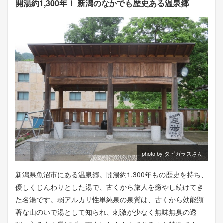
開湯約1,300年！ 新潟のなかでも歴史ある温泉郷
photo by タビガラスさん
新潟県魚沼市にある温泉郷。開湯約1,300年もの歴史を持ち、
優しくじんわりとした湯で、古くから旅人を癒やし続けてき
た名湯です。弱アルカリ性単純泉の泉質は、古くから効能顕
著な山のいで湯として知られ、刺激が少なく無味無臭の透