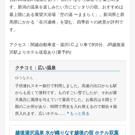
す。新潟の温泉を楽しみたい方にピッタリの宿。おすすめは
最上階にある展望大浴場「空の湯 〜ままらく」。新潟県と群
馬県にかかる「谷川連峰」を望む、四季折々の絶景が評判で
す。
アクセス：関越自動車道・湯沢I.C.より車で約5分、JR越後湯
沢駅よりホテル送迎あり(要予約)
クチコミ：広い温泉
ゆうなさん
子供連れスキー旅行で利用しました。高速の出口からも駅
からも近くて便利です。ものすごい雪でしたが、それが露
天風呂に風情を与えていて最高でした。お風呂は６階と７
階の二か所があり、時間で男女を入れ替えるので都合４個
所入れます。広いホテル......
もっと見る
越後湯沢温泉 水が織りなす越後の宿 ホテル双葉