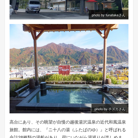
photo by funatakeさん
photo by チズカさん
高台にあり、その眺望が自慢の越後湯沢温泉の近代和風温泉
旅館。館内には、『ニ十八の湯（ふたばのゆ）』と呼ばれる
合計28種類の湯船があり、宿にいながら湯巡りが楽しめま