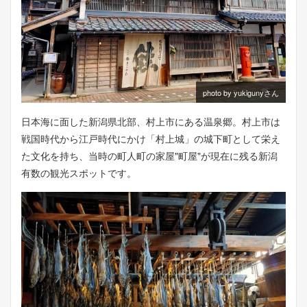
photo by yukigunyさん
日本海に面した新潟県北部、村上市にある温泉郷。村上市は
戦国時代から江戸時代にかけ「村上城」の城下町として栄え
た文化を持ち、当時の町人町の家屋"町屋"が現在に残る新潟
有数の観光スポットです。