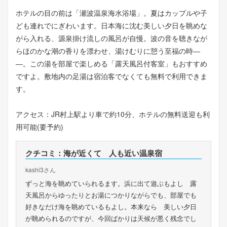
ホテルの目の前は「瀬波温泉海水浴場」。夏はカップルや子
ども連れでにぎわいます。日本海に沈む美しい夕日を眺めな
がら入れる、源泉掛け流しの風呂が自慢。波の音を聴きなが
らほのかな潮の香りを漂わせ、湯けむりに憩う至福の時―
―。この湯を部屋で楽しめる「露天風呂付客室」もおすすめ
ですよ。敷地内の足湯は宿泊客でなくても無料で利用できま
す。
アクセス：JR村上駅より車で約10分、ホテルの無料送迎も利
用可能(要予約)
クチコミ：海が近くて 人も近い温泉宿
kashi3さん
ずっと海を眺めていられるます。浜に出て遊ぶもよし 露
天風呂からゆったりとお湯につかりながらでも、部屋でも
好きなだけ海を眺めているもよし。本来なら 美しい夕日
が眺められるのですが、今回ばかりは天候が悪く残念でし