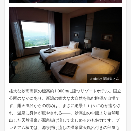
photo by 温味楽さん
雄大な妙高高原の標高約1,000mに建つリゾートホテル。国立
公園のなかにあり、新潟の雄大な大自然を臨む眺望が自慢で
す。露天風呂からの眺めは、まさに絶景！ 山々に心が癒やさ
れ、温泉に身体が癒やされる――。妙高山の中腹より自然噴
出した天然温泉が源泉掛け流しで楽しめるのも魅力です。プ
レミアム棟では、源泉掛け流しの温泉露天風呂付きの部屋も