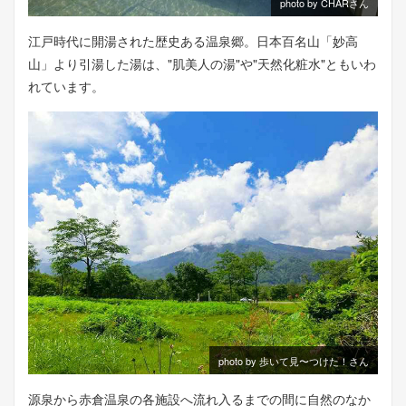
photo by CHARさん
江戸時代に開湯された歴史ある温泉郷。日本百名山「妙高
山」より引湯した湯は、"肌美人の湯"や"天然化粧水"ともいわ
れています。
photo by 歩いて見〜つけた！さん
源泉から赤倉温泉の各施設へ流れ入るまでの間に自然のなか