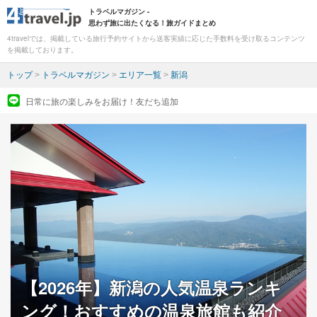
トラベルマガジン -
思わず旅に出たくなる！旅ガイドまとめ
4travelでは、掲載している旅行予約サイトから送客実績に応じた手数料を受け取るコンテンツ
を掲載しております。
トップ
>
トラベルマガジン
>
エリア一覧
>
新潟
日常に旅の楽しみをお届け！友だち追加
【2026年】新潟の人気温泉ランキ
ング！おすすめの温泉旅館も紹介