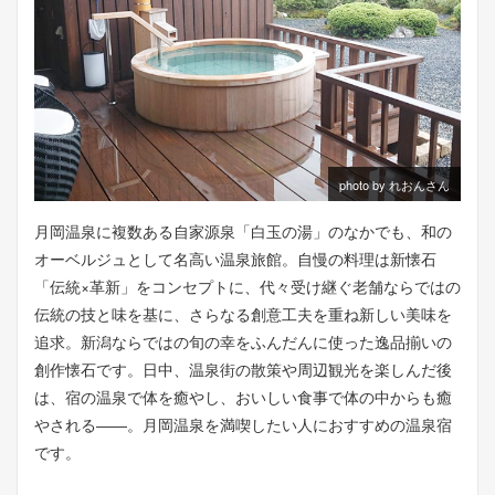
photo by れおんさん
月岡温泉に複数ある自家源泉「白玉の湯」のなかでも、和の
オーベルジュとして名高い温泉旅館。自慢の料理は新懐石
「伝統×革新」をコンセプトに、代々受け継ぐ老舗ならではの
伝統の技と味を基に、さらなる創意工夫を重ね新しい美味を
追求。新潟ならではの旬の幸をふんだんに使った逸品揃いの
創作懐石です。日中、温泉街の散策や周辺観光を楽しんだ後
は、宿の温泉で体を癒やし、おいしい食事で体の中からも癒
やされる――。月岡温泉を満喫したい人におすすめの温泉宿
です。