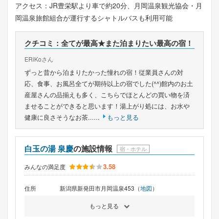
アクセス：JR豊栄駅より車で約20分、月岡温泉観光協会・月
岡温泉旅館組合が運行するシャトルバスも利用可能
クチコミ：全てが最高★また泊まりたい最高の宿！
ERiKoさん
ずっと昔から泊まりたかった憧れの宿！従業員さんの対
応、食事、お風呂全てが期待以上の宿でした(^^)館内のお土
産屋さんの品揃えも多く、こちらでほとんどの買い物を済
ませることができると思います！湯上がり処には、お水や
健康に良さそうなお茶......
もっと見る
白玉の湯 泉慶
の施設情報
宿・ホテル
3.58
みんなの満足度
住所
新潟県新発田市月岡温泉453（
地図
）
もっと見る