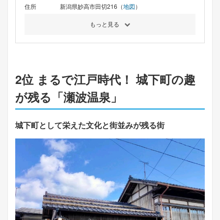
住所
新潟県妙高市田切216（
地図
）
もっと見る
2位 まるで江戸時代！ 城下町の趣
が残る「瀬波温泉」
城下町として栄えた文化と街並みが残る街