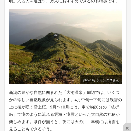
明。入る人を選ばず、万人におすすめできるのも特徴です。
photo by シャンクスさん
新潟の豊かな自然に囲まれた「大湯温泉」周辺では、いくつ
かの珍しい自然現象が見られます。4月中旬〜下旬には残雪の
上に桜が咲く雪上桜、9月〜10月には、車で約20分の「枝折
峠」で滝のように流れる雲海・滝雲といった大自然の神秘が
楽しめます。条件が揃うと、夜には天の川、早朝には滝雲を
×
見ることもできるそう。