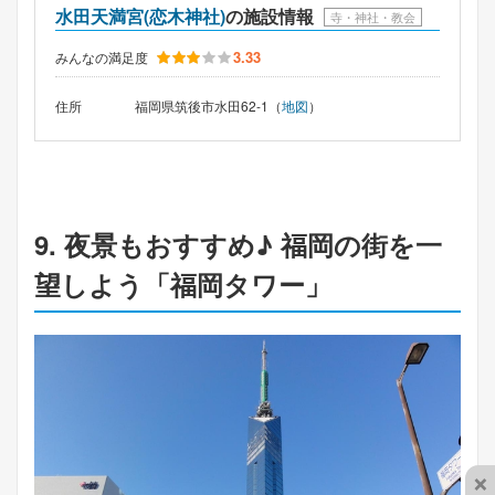
水田天満宮(恋木神社)
の施設情報
寺・神社・教会
3.33
みんなの満足度
住所
福岡県筑後市水田62-1（
地図
）
9. 夜景もおすすめ♪ 福岡の街を一
望しよう「福岡タワー」
×