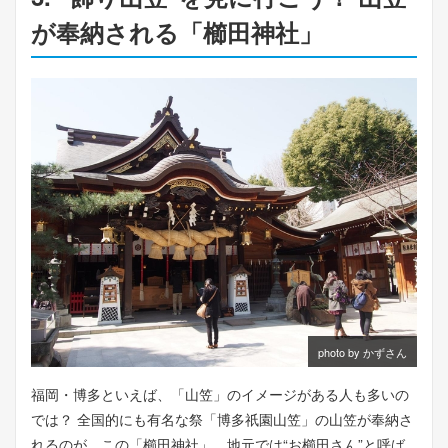
が奉納される「櫛田神社」
photo by かずさん
福岡・博多といえば、「山笠」のイメージがある人も多いの
では？ 全国的にも有名な祭「博多祇園山笠」の山笠が奉納さ
れるのが、この「櫛田神社」。地元では“お櫛田さん”と呼ば