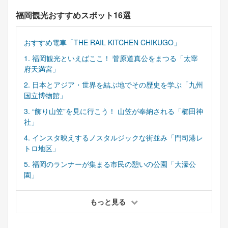
福岡観光おすすめスポット16選
おすすめ電車「THE RAIL KITCHEN CHIKUGO」
1. 福岡観光といえばここ！ 菅原道真公をまつる「太宰
府天満宮」
2. 日本とアジア・世界を結ぶ地でその歴史を学ぶ「九州
国立博物館」
3. “飾り山笠”を見に行こう！ 山笠が奉納される「櫛田神
社」
4. インスタ映えするノスタルジックな街並み「門司港レ
トロ地区」
5. 福岡のランナーが集まる市民の憩いの公園「大濠公
園」
もっと見る