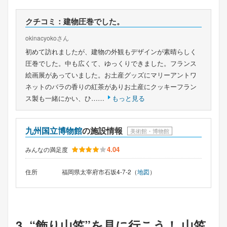
クチコミ：建物圧巻でした。
okinacyokoさん
初めて訪れましたが、建物の外観もデザインが素晴らしく
圧巻でした。中も広くて、ゆっくりできました。フランス
絵画展があっていました。お土産グッズにマリーアントワ
ネットのバラの香りの紅茶がありお土産にクッキーフラン
ス製も一緒にかい、ひ……
もっと見る
九州国立博物館
の施設情報
美術館・博物館
4.04
みんなの満足度
住所
福岡県太宰府市石坂4-7-2（
地図
）
3. “飾り山笠”を見に行こう！ 山笠