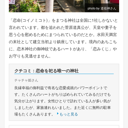
photo by 道祖神さん
「恋命(コイノミコト)」をまつる神社は全国に1社しかないと
言われています。都を追われた菅原道真公が、天皇や妻子を
思う心を慰めるためにまつられているのだとか。水田天満宮
の末社として建立当初より鎮座しています。境内のあちこち
に、恋木神社の御神紋であるハートがあり、「恋みくじ」や
お守りも見逃せません。
クチコミ：恋命を祀る唯一の神社
チャチャ姫さん
良縁幸福の御利益で有名な恋愛成就のパワーポイントで
す。たくさんのハートがちりばめられていてみるだけでも
気分が上がります。女性ひとりで訪れている人が多い気が
しましたが、家族連れもいました。また近くに無料の駐車
場もたくさんあります。
もっと見る