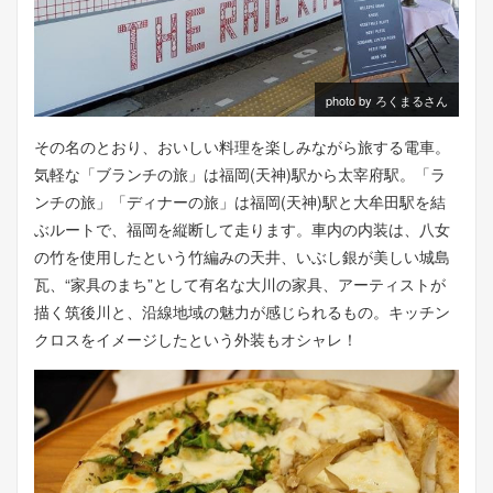
photo by ろくまるさん
その名のとおり、おいしい料理を楽しみながら旅する電車。
気軽な「ブランチの旅」は福岡(天神)駅から太宰府駅。「ラ
ンチの旅」「ディナーの旅」は福岡(天神)駅と大牟田駅を結
ぶルートで、福岡を縦断して走ります。車内の内装は、八女
の竹を使用したという竹編みの天井、いぶし銀が美しい城島
瓦、“家具のまち”として有名な大川の家具、アーティストが
描く筑後川と、沿線地域の魅力が感じられるもの。キッチン
クロスをイメージしたという外装もオシャレ！