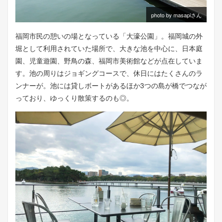
photo by masapiさん
福岡市民の憩いの場となっている「大濠公園」。福岡城の外
堀として利用されていた場所で、大きな池を中心に、日本庭
園、児童遊園、野鳥の森、福岡市美術館などが点在していま
す。池の周りはジョギングコースで、休日にはたくさんのラ
ンナーが。池には貸しボートがあるほか3つの島が橋でつなが
っており、ゆっくり散策するのも◎。