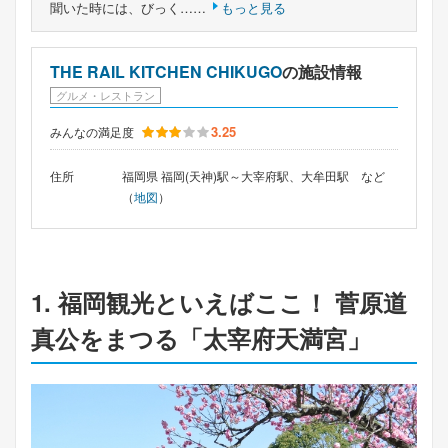
聞いた時には、びっく……
もっと見る
THE RAIL KITCHEN CHIKUGO
の施設情報
グルメ・レストラン
3.25
みんなの満足度
住所
福岡県 福岡(天神)駅～大宰府駅、大牟田駅 など
（
地図
）
1. 福岡観光といえばここ！ 菅原道
真公をまつる「太宰府天満宮」