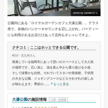
photo by nanakoさん
公園内にある「ロイヤルガーデンカフェ大濠公園」。テラス
席で、名物のパンケーキやランチを召し上がれ。パーティー
にも利用されるお店だけあって店内もオシャレですよ。
クチコミ：ここはホッとできる公園です。
KOJI・北九州さん
発展している福岡市にあって憩いのスペースとして大人気
の場所です。広い池と、池を真ん中から通り抜ける小道、
そして緑豊かな自然。それでいてスタバや美術館、子供用
の大きな公園、ジョギングコースなど人それぞれの楽しみ
が味わえます。季節の……
もっと見る
大濠公園
の施設情報
公園・植物園