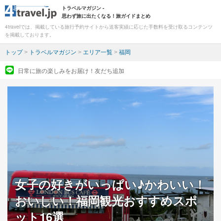
トラベルマガジン -
思わず旅に出たくなる！旅ガイドまとめ
4travelでは、掲載している旅行予約サイトから送客実績に応じた手数料を受け取るコンテンツ
を掲載しております。
トップ
>
トラベルマガジン
>
エリア一覧
>
福岡
日常に旅の楽しみをお届け！友だち追加
女子の好きがいっぱい♪かわいい！
おいしい！福岡観光おすすめスポ
ット16選