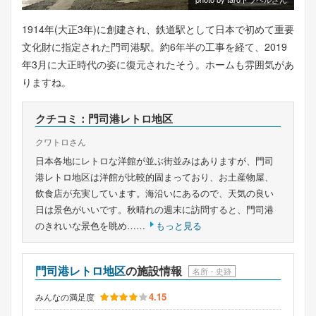
1914年(大正3年)に創建され、鉄道駅として日本で初めて重要
文化財に指定された門司港駅。約6年半の工事を経て、2019
年3月に大正時代の姿に復元されたそう。ホームも雰囲気があ
りますね。
クチコミ：門司港レトロ地区
クワトロさん
日本各地にレトロな洋館が並ぶ街並みはありますが、門司
港レトロ地区は洋館が比較的固まっており、お土産物屋、
飲食店が充実しています。海沿いにあるので、天気の良い
日は景色がいいです。秋晴れの週末に訪問すると、門司港
のきれいな景色を眺め……
もっと見る
門司港レトロ地区
の施設情報
名所・史跡
4.15
みんなの満足度