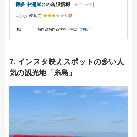
博多 中洲屋台
の施設情報
名所・史跡
3.43
みんなの満足度
住所
福岡県福岡市博多区中洲（
地図
）
7. インスタ映えスポットの多い人
気の観光地「糸島」