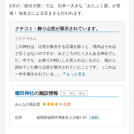
2月の「節分大祭」では、日本一大きな「おたふく面」が登
場！ 知名士による豆まきも行われます。
クチコミ：飾り山笠が展示されています。
リラクマさん
この神社は、山笠が集合する広場を除くと、境内はそれほ
ど広くはないのですが、みどころのたくさんある神社でし
た。中でも、お祭りの時にしか見られないものと、端から
諦めていた飾り山笠が展示されていたことです。（これは
一年中展示されている……
もっと見る
櫛田神社
の施設情報
寺・神社・教会
4.22
みんなの満足度
住所
福岡県福岡市博多区上川端1-41（
地図
）