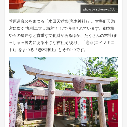
photo by sukerokuさん
菅原道真公をまつる「水田天満宮(恋木神社)」。太宰府天満
宮に次ぐ”九州二大天満宮”として信仰されています。御本殿
や石の鳥居など貴重な文化財があるほか、たくさんの末社(ま
っしゃ＝境内にある小さな神社)があり、「恋命(コイノミコ
ト)」をまつる「恋木神社」もその1つです。