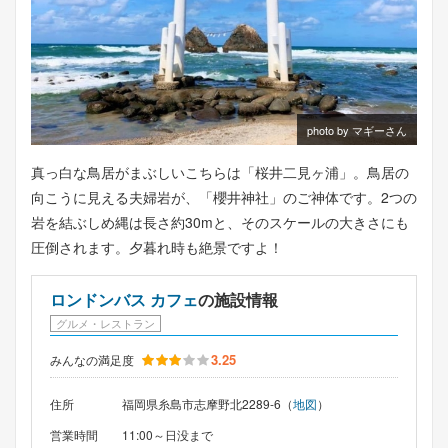
photo by マギーさん
真っ白な鳥居がまぶしいこちらは「桜井二見ヶ浦」。鳥居の
向こうに見える夫婦岩が、「櫻井神社」のご神体です。2つの
岩を結ぶしめ縄は長さ約30mと、そのスケールの大きさにも
圧倒されます。夕暮れ時も絶景ですよ！
ロンドンバス カフェ
の施設情報
グルメ・レストラン
3.25
みんなの満足度
住所
福岡県糸島市志摩野北2289-6（
地図
）
営業時間
11:00～日没まで