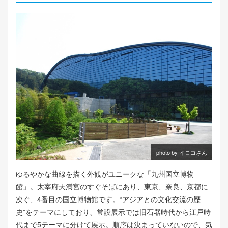
photo by イロコさん
ゆるやかな曲線を描く外観がユニークな「九州国立博物
館」。太宰府天満宮のすぐそばにあり、東京、奈良、京都に
次ぐ、4番目の国立博物館です。“アジアとの文化交流の歴
史”をテーマにしており、常設展示では旧石器時代から江戸時
代まで5テーマに分けて展示。順序は決まっていないので、気