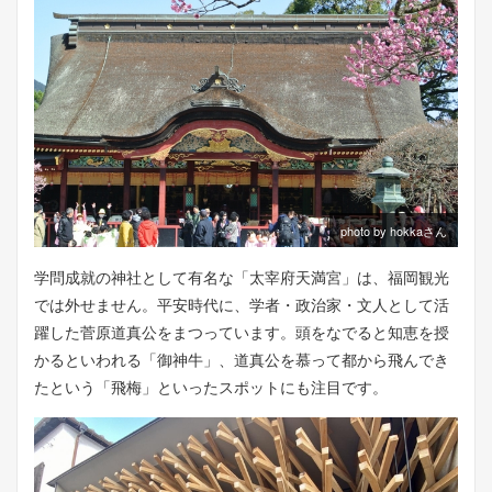
photo by hokkaさん
学問成就の神社として有名な「太宰府天満宮」は、福岡観光
では外せません。平安時代に、学者・政治家・文人として活
躍した菅原道真公をまつっています。頭をなでると知恵を授
かるといわれる「御神牛」、道真公を慕って都から飛んでき
たという「飛梅」といったスポットにも注目です。