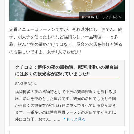
photo by おこじょまるさん
定番メニューはラーメンですが、それ以外にも、おでん、餃
子、明太子を使ったものなど福岡らしい一品料理……と多
彩。飲んだ後の締めだけではなく、屋台のお店を何軒も巡る
のも楽しいですよ。女子1人でもぜひ！
クチコミ：博多の夜の風物詩、那珂川沿いの屋台街
には多くの観光客が訪れていました!!
SAKURAさん
福岡博多の夜の風物詩として中洲の繁華街近くを流れる那
珂川沿いを中心とした屋台です。観光の名所でもあり全国
から多くの観光客が訪れ行列に並んで食べている姿が続き
ます。一番多いのは博多豚骨ラーメンのお店ですがそれ以
外には餃子、おでん、……
もっと見る