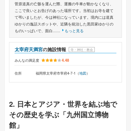
菅原道真の亡骸を運んだ際、運搬の牛車が動かなくなり、
ここで良いとお告げのあった場所です。当初はお寺を建て
て弔いましたが、今は神社になっています。境内には道真
ゆかりの逸話スポットや、近隣を統治した黒田家ゆかりの
ものいっぱいで、面白……
もっと見る
太宰府天満宮
の施設情報
寺・神社・教会
4.48
みんなの満足度
住所
福岡県太宰府市宰府4-7-1（
地図
）
2. 日本とアジア・世界を結ぶ地で
その歴史を学ぶ「九州国立博物
館」