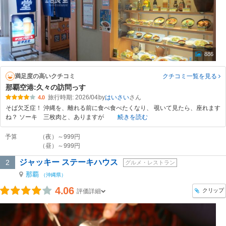
886
満足度の高いクチコミ
クチコミ一覧
を見る
那覇空港:久々の訪問っす
旅行時期: 2026/04
by
はいさい
4.0
そば欠乏症！ 沖縄を、離れる前に食べ食べたくなり、 覗いて見たら、座れます
ね？ ソーキ 三枚肉と、ありますが
続きを読む
予算
（夜）～999円
（昼）～999円
ジャッキー ステーキハウス
2
グルメ・レストラン
那覇
（沖縄県）
4.06
クリップ
評価詳細