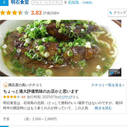
明石食堂
6
石垣島
グルメ・レストラン
（沖縄県）
3.83
クリップ
評価詳細
238
満足度の高いクチコミ
クチコミ一覧
を見る
ちょっと過大評価気味のお店かと思います
旅行時期: 2025/07
by
たびたび
4.0
明石食堂は、石垣島の北部。けっして便利のいい場所ではないのですが、朝10
時半の開店時にはもう多くの人が待っていて、この人気
続きを読む
予算
（昼）1,000～1,999円