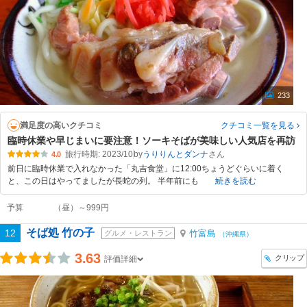
233
満足度の高いクチコミ
クチコミ一覧
を見る
臨時休業や早じまいに要注意！ソーキそばが美味しい人気店を再訪
旅行時期: 2023/10
by
うりりんとダンナ
4.0
前日に臨時休業で入れなかった「丸吉食堂」に12:00ちょうどぐらいに着く
と、この日はやってましたが長蛇の列。 半年前にも
続きを読む
予算
（昼）～999円
そば処 竹の子
12
竹富島
グルメ・レストラン
（沖縄県）
3.63
クリップ
評価詳細