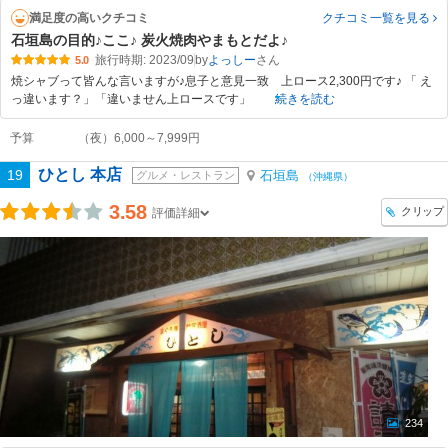
満足度の高いクチコミ
クチコミ一覧
を見る
石垣島の目的♪ここ♪ 炭火焼肉やまもとだよ♪
旅行時期: 2023/09
by
よっしー
5.0
焼シャブって皆んな言いますが♪息子と意見一致 上ロース2,300円です♪ 「 え
っ違います？」「違いません上ロースです」
続きを読む
予算
（夜）6,000～7,999円
ひとし 本店
19
石垣島
グルメ・レストラン
（沖縄県）
3.58
クリップ
評価詳細
234