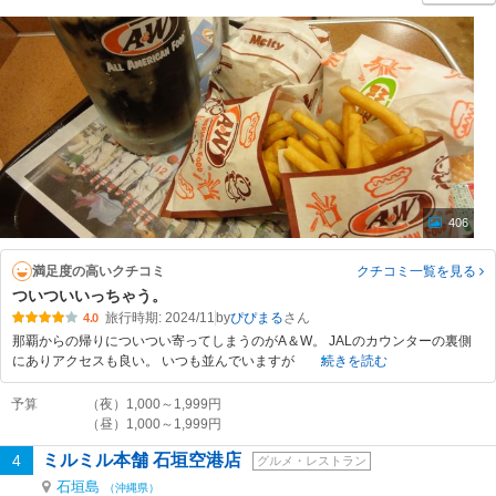
406
満足度の高いクチコミ
クチコミ一覧
を見る
ついついいっちゃう。
旅行時期: 2024/11
by
ぴぴまる
4.0
那覇からの帰りについつい寄ってしまうのがA＆W。 JALのカウンターの裏側
にありアクセスも良い。 いつも並んでいますが
続きを読む
予算
（夜）1,000～1,999円
（昼）1,000～1,999円
ミルミル本舗 石垣空港店
4
グルメ・レストラン
石垣島
（沖縄県）