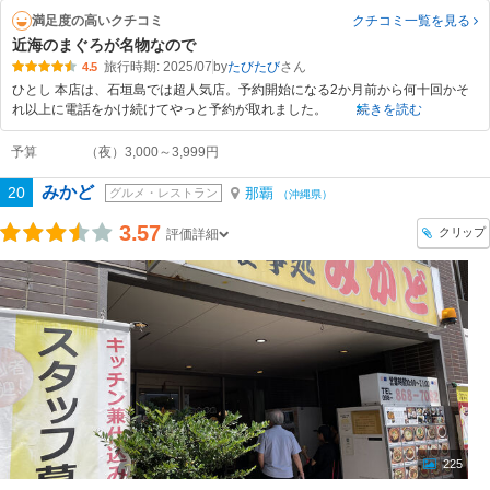
満足度の高いクチコミ
クチコミ一覧
を見る
近海のまぐろが名物なので
旅行時期: 2025/07
by
たびたび
4.5
ひとし 本店は、石垣島では超人気店。予約開始になる2か月前から何十回かそ
れ以上に電話をかけ続けてやっと予約が取れました。
続きを読む
予算
（夜）3,000～3,999円
みかど
20
那覇
グルメ・レストラン
（沖縄県）
3.57
クリップ
評価詳細
225