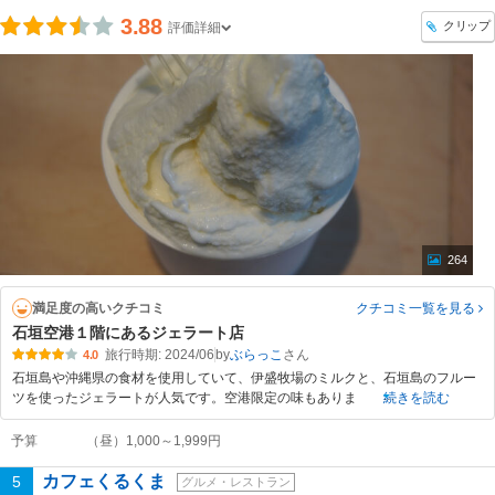
3.88
クリップ
評価詳細
264
満足度の高いクチコミ
クチコミ一覧
を見る
石垣空港１階にあるジェラート店
旅行時期: 2024/06
by
ぶらっこ
4.0
石垣島や沖縄県の食材を使用していて、伊盛牧場のミルクと、石垣島のフルー
ツを使ったジェラートが人気です。空港限定の味もありま
続きを読む
予算
（昼）1,000～1,999円
カフェくるくま
5
グルメ・レストラン