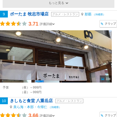
もっと見る
ポーたま 牧志市場店
9
那覇
グルメ・レストラン
（沖縄県）
3.71
クリップ
評価詳細
224
予算
（夜）～999円
（昼）～999円
きしもと食堂 八重岳店
10
グルメ・レストラン
美ら海・本部・今帰仁
（沖縄県）
3.66
クリップ
評価詳細