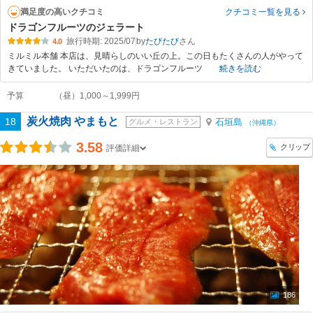
満足度の高いクチコミ
クチコミ一覧
を見る
ドラゴンフルーツのジェラート
旅行時期: 2025/07
by
たびたび
4.0
ミルミル本舗 本店は、見晴らしのいい丘の上。この日もたくさんの人がやって
きていました。 いただいたのは、ドラゴンフルーツ
続きを読む
予算
（昼）1,000～1,999円
炭火焼肉 やまもと
18
石垣島
グルメ・レストラン
（沖縄県）
3.58
クリップ
評価詳細
186