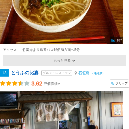
187
アクセス
竹富港より送迎バス郵便局方面へ5分
もっと見る
とうふの比嘉
13
石垣島
グルメ・レストラン
（沖縄県）
3.62
クリップ
評価詳細