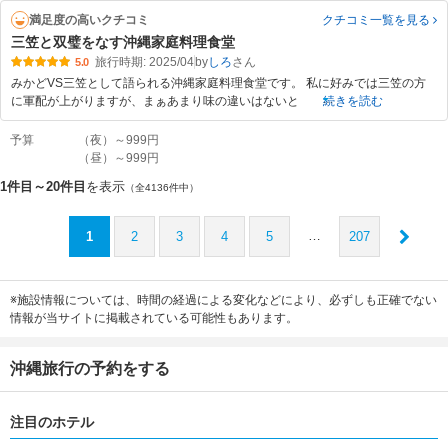
満足度の高いクチコミ
クチコミ一覧
を見る
三笠と双璧をなす沖縄家庭料理食堂
旅行時期: 2025/04
by
しろ
5.0
みかどVS三笠として語られる沖縄家庭料理食堂です。 私に好みでは三笠の方
に軍配が上がりますが、まぁあまり味の違いはないと
続きを読む
予算
（夜）～999円
（昼）～999円
1件目～20件目
を表示
（全4136件中）
…
1
2
3
4
5
207
※施設情報については、時間の経過による変化などにより、必ずしも正確でない
情報が当サイトに掲載されている可能性もあります。
沖縄旅行の予約をする
注目のホテル