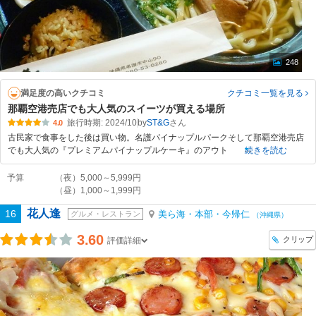
248
満足度の高いクチコミ
クチコミ一覧
を見る
那覇空港売店でも大人気のスイーツが買える場所
旅行時期: 2024/10
by
ST&G
4.0
古民家で食事をした後は買い物。名護パイナップルパークそして那覇空港売店
でも大人気の『プレミアムパイナップルケーキ』のアウト
続きを読む
予算
（夜）5,000～5,999円
（昼）1,000～1,999円
花人逢
16
美ら海・本部・今帰仁
グルメ・レストラン
（沖縄県）
3.60
クリップ
評価詳細