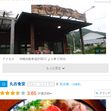
147
アクセス
沖縄自動車道許田I.C.より車で30分
もっと見る
丸吉食堂
11
宮古島
グルメ・レストラン
（沖縄県）
3.65
クリップ
評価詳細