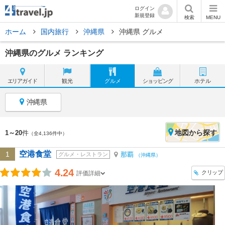
ログイン
新規登録
検索
MENU
ホーム
国内旅行
沖縄県
沖縄県 グルメ
沖縄県のグルメ ランキング
エリア
ガイド
観光
グルメ
ショッピング
ホテル
沖縄県
地図
から探す
1～20
件
（全4,136件中）
空港食堂
1
那覇
グルメ・レストラン
（沖縄県）
4.24
クリップ
評価詳細