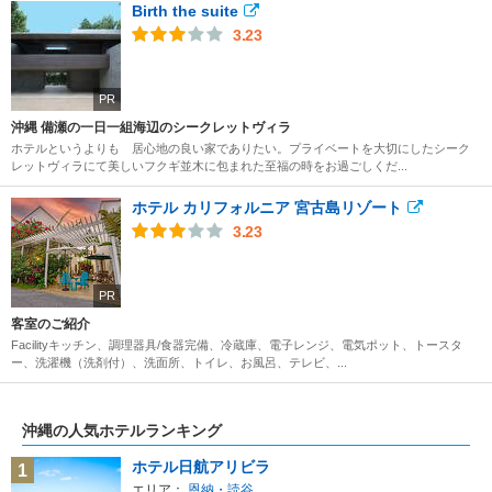
Birth the suite
3.23
PR
沖縄 備瀬の一日一組海辺のシークレットヴィラ
ホテルというよりも 居心地の良い家でありたい。プライベートを大切にしたシーク
レットヴィラにて美しいフクギ並木に包まれた至福の時をお過ごしくだ...
ホテル カリフォルニア 宮古島リゾート
3.23
PR
客室のご紹介
Facilityキッチン、調理器具/食器完備、冷蔵庫、電子レンジ、電気ポット、トースタ
ー、洗濯機（洗剤付）、洗面所、トイレ、お風呂、テレビ、...
沖縄の人気ホテルランキング
ホテル日航アリビラ
1
エリア：
恩納・読谷