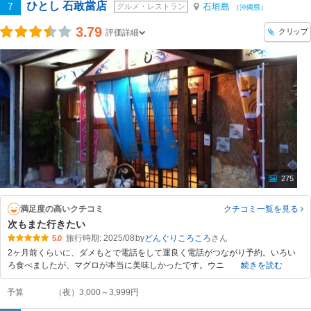
ひとし 石敢當店
7
石垣島
グルメ・レストラン
（沖縄県）
3.79
クリップ
評価詳細
275
満足度の高いクチコミ
クチコミ一覧
を見る
次もまた行きたい
旅行時期: 2025/08
by
どんぐりころころ
5.0
2ヶ月前くらいに、ダメもとで電話をして運良く電話がつながり予約。いろい
ろ食べましたが、マグロが本当に美味しかったです。ウニ
続きを読む
予算
（夜）3,000～3,999円