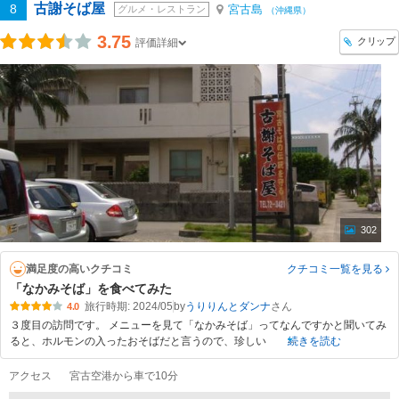
古謝そば屋
8
宮古島
グルメ・レストラン
（沖縄県）
3.75
クリップ
評価詳細
302
満足度の高いクチコミ
クチコミ一覧
を見る
「なかみそば」を食べてみた
旅行時期: 2024/05
by
うりりんとダンナ
4.0
３度目の訪問です。 メニューを見て「なかみそば」ってなんですかと聞いてみ
ると、ホルモンの入ったおそばだと言うので、珍しい
続きを読む
アクセス
宮古空港から車で10分