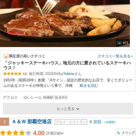
671
満足度の高いクチコミ
クチコミ一覧
を見る
「ジャッキーステーキハウス」地元の方に愛されているステーキハ
ウス！
旅行時期: 2026/04
by
Yukino
5.0
1953年（昭和28年）創業 「Aサイン」認定の歴史的なお店で、安くてボリュー
ムのあるステーキが特徴という事で、沖縄
続きを読む
アクセス
ゆいレール 旭橋駅 徒歩8分
もっと見る
Ａ＆Ｗ 那覇空港店
3
那覇
グルメ・レストラン
（沖縄県）
4.00
クリップ
評価詳細