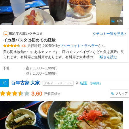
169
満足度の高いクチコミ
クチコミ一覧
を見る
イカ墨パスタは初めての経験
旅行時期: 2025/04
by
ブルーフォトトラベラー
4.5
美ら海水族館の中にあるカフェです。店内でジンベイザメなどの魚を真近に見
られます。有料席と無料席があります。有料席は大水槽の
続きを読む
予算
（夜）1,000～1,999円
（昼）1,000～1,999円
百年古家 大家
15
名護
グルメ・レストラン
（沖縄県）
3.60
クリップ
評価詳細