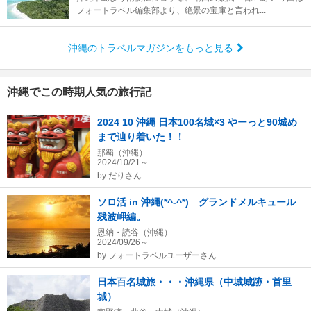
フォートラベル編集部より、絶景の宝庫と言われ...
沖縄のトラベルマガジンをもっと見る
沖縄でこの時期人気の旅行記
2024 10 沖縄 日本100名城×3 やーっと90城め
まで辿り着いた！！
那覇（沖縄）
2024/10/21～
by
だりさん
ソロ活 in 沖縄(*^-^*) グランドメルキュール
残波岬編。
恩納・読谷（沖縄）
2024/09/26～
by
フォートラベルユーザーさん
日本百名城旅・・・沖縄県（中城城跡・首里
城）