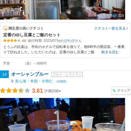
223
満足度の高いクチコミ
クチコミ一覧
を見る
定番のゆし豆腐とご飯のセット
旅行時期: 2025/07
by
たびたび
4.0
とうふの比嘉は、市街のホテルで自転車を借りて、朝6時半の開店前、一番乗
りで訪ねました。いただいたのは、定番のゆし豆腐とご飯
続きを読む
予算
（昼）～999円
オーシャンブルー
14
グルメ・レストラン
美ら海・本部・今帰仁
（沖縄県）
3.61
クリップ
評価詳細