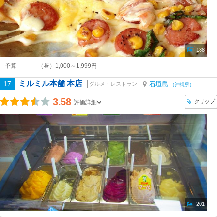
188
予算
（昼）1,000～1,999円
ミルミル本舗 本店
17
石垣島
グルメ・レストラン
（沖縄県）
3.58
クリップ
評価詳細
201