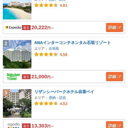
4.81
20,222
詳細
最安
円～
ANAインターコンチネンタル石垣リゾート
2
エリア：
石垣島
4.58
21,000
詳細
最安
円～
リザンシーパークホテル谷茶ベイ
3
エリア：
恩納・読谷
4.53
13,303
詳細
最安
円～