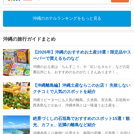
沖縄のホテルランキングをもっと見る
沖縄の旅行ガイドまとめ
【2026年】沖縄のおすすめお土産19選！限定品やス
ーパーで買えるものなど
沖縄のお土産は「ちんすこう」や「紅いもタルト」などの定
番以外にも、おすすめのものがたくさんあります！...
【沖縄離島編】沖縄土産ならこのお店！ 失敗しない
クチコミで人気のスポットを紹介
沖縄リピーターにも人気の離島。久米島、宮古島、石垣島や
西表島などがあり、沖縄本島とは一味違うお土産を...
絶景づくしの石垣島でおすすめのスポット15選！観
光、カフェ、近隣の離島など紹介
沖縄本島より南側に位置する、南国の楽園・石垣島！ 今回は