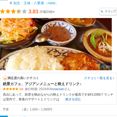
知念・玉城・八重瀬
（沖縄県）
3.83
クリップ
評価詳細
293
満足度の高いクチコミ
クチコミ一覧
を見る
絶景カフェ、アジアンメニューと映えドリンク♪
旅行時期: 2024/03
by
sacsac
5.0
高台にあって、絶景を眺めながらの映えドリンクが最高です&#11088;? ランチ
は室内で、食後のデザートとドリンクは
続きを読む
予算
（昼）1,000～1,999円