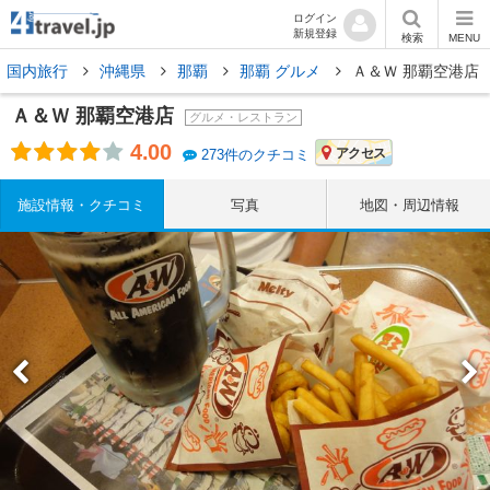
ログイン
新規登録
検索
MENU
国内旅行
沖縄県
那覇
那覇 グルメ
Ａ＆Ｗ 那覇空港店
Ａ＆Ｗ 那覇空港店
グルメ・レストラン
4.00
アクセス
273件のクチコミ
施設情報・クチコミ
写真
地図・周辺情報