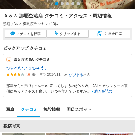
Ａ＆Ｗ 那覇空港店 クチコミ・アクセス・周辺情報
那覇 グルメ 満足度ランキング 3位
計画
を作成
クチコミ
を投稿
クリップ
する
ピックアップ クチコミ
満足度の高いクチコミ
ついついいっちゃう。
旅行時期 2024/11
by
さん
ぴぴまる
4.0
那覇からの帰りについつい寄ってしまうのがA＆W。 JALのカウンターの裏
側にありアクセスも良い。 いつも並んでいますが
...
続きを読む
写真
クチコミ
施設情報
周辺スポット
投稿写真