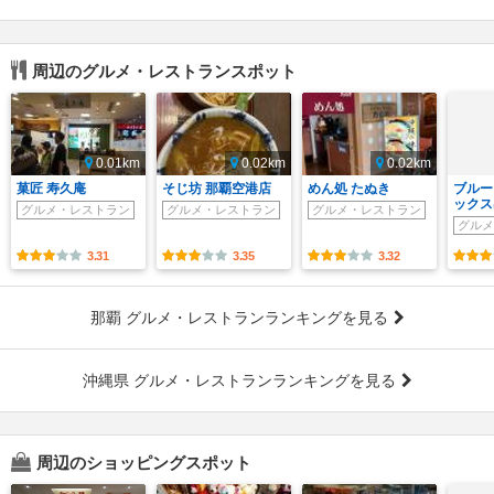
周辺のグルメ・レストランスポット
0.01km
0.02km
0.02km
菓匠 寿久庵
そじ坊 那覇空港店
めん処 たぬき
ブルー
ックス
グルメ・レストラン
グルメ・レストラン
グルメ・レストラン
グルメ
3.31
3.35
3.32
那覇 グルメ・レストランランキングを見る
沖縄県 グルメ・レストランランキングを見る
周辺のショッピングスポット