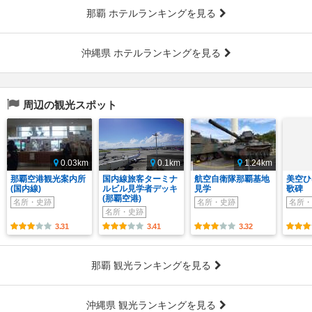
那覇 ホテルランキングを見る
沖縄県 ホテルランキングを見る
周辺の観光スポット
0.03km
0.1km
1.24km
那覇空港観光案内所
国内線旅客ターミナ
航空自衛隊那覇基地
美空ひ
(国内線)
ルビル見学者デッキ
見学
歌碑
(那覇空港)
名所・史跡
名所・史跡
名所・
名所・史跡
3.31
3.41
3.32
那覇 観光ランキングを見る
沖縄県 観光ランキングを見る