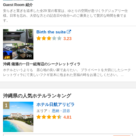
Guest Room 紹介
安らぎと寛ぎを追求した全29 室の客室は、ゆとりの空間が息づくラグジュアリー仕
様。日常を忘れ、大切な方との記念日や自分へのご褒美として贅沢な時間を奏でま
す。
Birth the suite
3.23
PR
沖縄 備瀬の一日一組海辺のシークレットヴィラ
ホテルというよりも 居心地の良い家でありたい。 プライベートを大切にしたシーク
レットヴィラにて美しいフクギ並木に包まれた至福の時をお過ごしください。 ...
沖縄県の人気ホテルランキング
ホテル日航アリビラ
1
エリア：
恩納・読谷
4.81