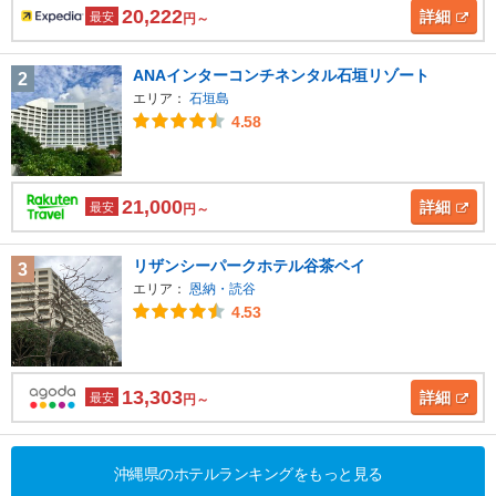
20,222
詳細
最安
円～
ANAインターコンチネンタル石垣リゾート
2
エリア：
石垣島
4.58
21,000
詳細
最安
円～
リザンシーパークホテル谷茶ベイ
3
エリア：
恩納・読谷
4.53
13,303
詳細
最安
円～
沖縄県のホテルランキングをもっと見る