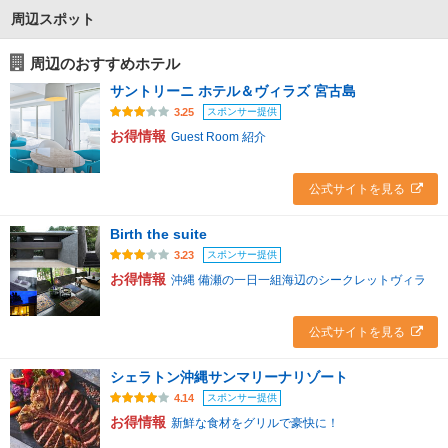
周辺スポット
周辺のおすすめホテル
サントリーニ ホテル＆ヴィラズ 宮古島
スポンサー提供
3.25
お得情報
Guest Room 紹介
公式サイトを見る
Birth the suite
スポンサー提供
3.23
お得情報
沖縄 備瀬の一日一組海辺のシークレットヴィラ
公式サイトを見る
シェラトン沖縄サンマリーナリゾート
スポンサー提供
4.14
お得情報
新鮮な食材をグリルで豪快に！