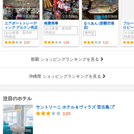
0.01km
0.02km
0.03km
エアポートトレーデ
南豊商事
るりあん (那覇空港
ブルー
ィング グルクン売店
店)
ロビー
お土産屋・直売所・
特産品
お土産屋・直売所・
お土産
専門店
特産品
特産品
3.33
3.30
3.31
那覇 ショッピングランキングを見る
沖縄県 ショッピングランキングを見る
注目のホテル
サントリーニ ホテル＆ヴィラズ 宮古島
3.25
PR