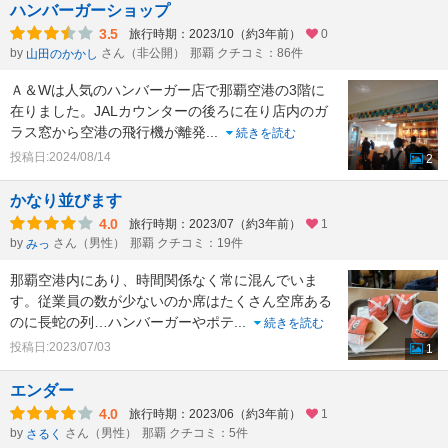
ハンバーガーショップ
3.5
旅行時期：2023/10（約3年前）
0
by
さん（非公開）
那覇 クチコミ：86件
山田のかかし
Ａ＆Wは人気のハンバーガー店で那覇空港の3階に
在りました。JALカウンターの後ろに在り店内のガ
ラス窓から空港の飛行機が離発
...
続きを読む
投稿日:2024/08/14
2
かなり並びます
4.0
旅行時期：2023/07（約3年前）
1
by
さん（男性）
那覇 クチコミ：19件
みっ
那覇空港内にあり、時間関係なく常に混んでいま
す。従業員の数が少ないのか席はたくさん空席ある
のに長蛇の列…ハンバーガーやポテ
...
続きを読む
投稿日:2023/07/03
1
エンダー
4.0
旅行時期：2023/06（約3年前）
1
by
さん（男性）
那覇 クチコミ：5件
さるく