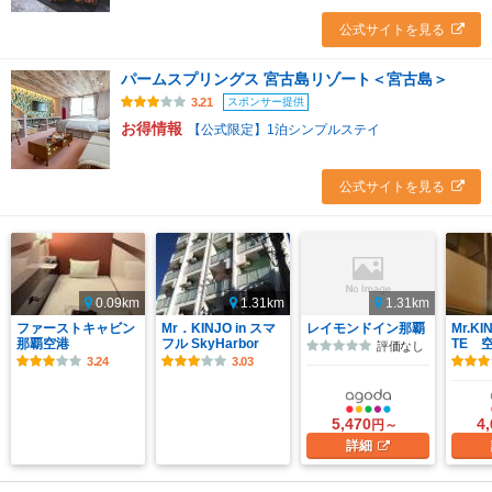
公式サイトを見る
パームスプリングス 宮古島リゾート＜宮古島＞
スポンサー提供
3.21
お得情報
【公式限定】1泊シンプルステイ
公式サイトを見る
0.09km
1.31km
1.31km
ファーストキャビン
Mr．KINJO in スマ
レイモンドイン那覇
Mr.KI
那覇空港
フル SkyHarbor
TE 
評価なし
3.24
3.03
5,470
4
円～
詳細