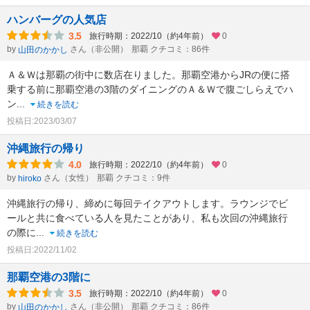
ハンバーグの人気店
3.5
旅行時期：2022/10（約4年前）
0
by
さん（非公開）
那覇 クチコミ：86件
山田のかかし
Ａ＆Ｗは那覇の街中に数店在りました。那覇空港からJRの便に搭
乗する前に那覇空港の3階のダイニングのＡ＆Ｗで腹ごしらえでハ
ン
...
続きを読む
投稿日:2023/03/07
沖縄旅行の帰り
4.0
旅行時期：2022/10（約4年前）
0
by
さん（女性）
那覇 クチコミ：9件
hiroko
沖縄旅行の帰り、締めに毎回テイクアウトします。ラウンジでビ
ールと共に食べている人を見たことがあり、私も次回の沖縄旅行
の際に
...
続きを読む
投稿日:2022/11/02
那覇空港の3階に
3.5
旅行時期：2022/10（約4年前）
0
by
さん（非公開）
那覇 クチコミ：86件
山田のかかし