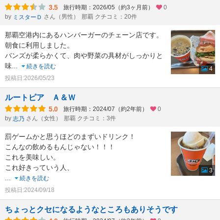
3.5
旅行時期：2026/05（約3ヶ月前）
0
by
さん（男性）
那覇 クチコミ：20件
ミスターＤ
那覇空港内にあるハンバーガーのチェーン店です。
朝食に利用しました。
バンズが柔らかくて、肉や野菜の具材がしっかりと
味
...
続きを読む
4
投稿日:2026/05/23
ルートピア Ａ＆Ｗ
5.0
旅行時期：2024/07（約2年前）
0
by
さん（女性）
那覇 クチコミ：3件
志乃
罰ゲームかと思うほどのまずいドリンク！
こんなの飲めるもんじゃない！！！
これを美味しい。
これ好きっていう人、
3
...
続きを読む
投稿日:2024/09/18
ちょっとクセになるようなところもありそうです