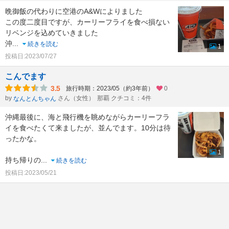
晩御飯の代わりに空港のA&Wによりました
この度二度目ですが、カーリーフライを食べ損ない
リベンジを込めていきました
沖
...
続きを読む
1
投稿日:2023/07/27
こんでます
3.5
旅行時期：2023/05（約3年前）
0
by
さん（女性）
那覇 クチコミ：4件
なんとんちゃん
沖縄最後に、海と飛行機を眺めながらカーリーフラ
イを食べたくて来ましたが、並んでます。10分は待
ったかな。
1
持ち帰りの
...
続きを読む
投稿日:2023/05/21