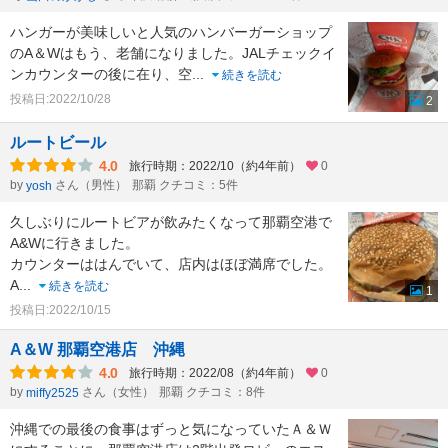
ハンガーが美味しいと人気のハンバーガーショップ
のA＆Wはもう、老舗になりました。JALチェックイ
ンカウンターの後に在り、空
...
続きを読む
投稿日:2022/10/28
2
ルートビール
4.0
旅行時期：2022/10（約4年前）
0
by
さん（男性）
那覇 クチコミ：5件
yosh
久しぶりにルートビアが飲みたくなって那覇空港で
A&Wに行きました。
カウンターははんでいて、店内はほぼ満席でした。
A
...
続きを読む
1
投稿日:2022/10/15
A＆W 那覇空港店 沖縄
4.0
旅行時期：2022/08（約4年前）
0
by
さん（女性）
那覇 クチコミ：8件
miffy2525
沖縄での最後の食事はずっと気になっていたＡ＆Ｗ