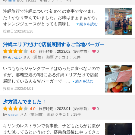
by
さん（女性）
那覇 クチコミ：9件
mimi
沖縄旅行で沖縄について初めての食事で食べまし
た！かなり並んでいました。お味はまぁまぁかな。
オレンジジュースがとっても美味し
...
続きを読む
投稿日:2023/03/28
2
沖縄エリアだけで店舗展開するご当地バーガー
4.0
旅行時期：2023/02（約4年前）
0
by
さん（男性）
那覇 クチコミ：51件
ぬいぬい
いつもならジャンクフードはめったに食べないので
すが、那覇空港の3階にある沖縄エリアだけで店舗
展開しているＡ＆Ｗバーガーで一
...
続きを読む
投稿日:2023/04/01
1
夕方混んでました！
4.0
旅行時期：2023/01（約4年前）
0
by
さん（非公開）
那覇 クチコミ：19件
sacsac
キリンのレストランで食事後、子どもたちがお腹が
まだ減ってるというので、搭乗前最後にやってきま