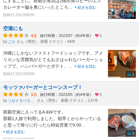
にすることに。那覇空港店は2階出発ロビーのエス
カレーター脇を奥にいったところ
...
続きを読む
投稿日:2022/08/26
1
空港にも
4.0
旅行時期：2022/07（約4年前）
0
by
さん（男性）
那覇 クチコミ：68件
ごり
沖縄にしかないファストフードショップです。アメ
リカンな雰囲気がとてもおさはゃれなバーガーショ
ップで、ハンバーガーとポテト、
...
続きを読む
投稿日:2022/08/09
1
モッツァバーガーとコーンスープ！
3.5
旅行時期：2022/05（約4年前）
0
by
さん（男性）
那覇 クチコミ：137件
ソロトラベラーたけし
那覇空港に入ってるA &Wです。
那覇1人旅で利用しました。朝早くからやっている
と思って帰りに行ったら時短営業で9:00
...
続きを読む
3