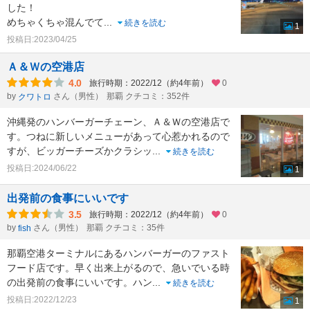
した！
めちゃくちゃ混んでて
...
続きを読む
1
投稿日:2023/04/25
Ａ＆Ｗの空港店
4.0
旅行時期：2022/12（約4年前）
0
by
さん（男性）
那覇 クチコミ：352件
クワトロ
沖縄発のハンバーガーチェーン、Ａ＆Ｗの空港店で
す。つねに新しいメニューがあって心惹かれるので
すが、ビッガーチーズかクラシッ
...
続きを読む
投稿日:2024/06/22
1
出発前の食事にいいです
3.5
旅行時期：2022/12（約4年前）
0
by
さん（男性）
那覇 クチコミ：35件
fish
那覇空港ターミナルにあるハンバーガーのファスト
フード店です。早く出来上がるので、急いでいる時
の出発前の食事にいいです。ハン
...
続きを読む
投稿日:2022/12/23
1