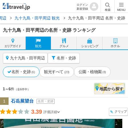
ログイン
新規登録
検索
MENU
周辺
九十九島・田平周辺 観光
九十九島・田平周辺 名所・史跡
九十九島・田平周辺の名所・史跡 ランキング
エリア
ガイド
観光
グルメ
ショッピング
ホテル
九十九島・田平周辺
名所・史跡
名所・史跡
観光すべて
公園・植物園
(6)
(23)
(8)
地図
から探す
1～6
件
（全6件中）
石岳展望台
1
名所・史跡
3.39
クリップ
評価詳細