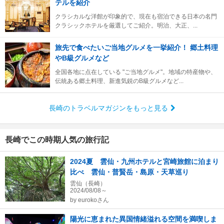
テルを紹介
クラシカルな洋館が印象的で、現在も宿泊できる日本の名門
クラシックホテルを厳選してご紹介。明治、大正、...
旅先で食べたいご当地グルメを一挙紹介！ 郷土料理
やB級グルメなど
全国各地に点在している "ご当地グルメ"。地域の特産物や、
伝統ある郷土料理、新進気鋭のB級グルメなど...
長崎のトラベルマガジンをもっと見る
長崎でこの時期人気の旅行記
2024夏 雲仙・九州ホテルと宮崎旅館に泊まり
比べ 雲仙・普賢岳・島原・天草巡り
雲仙（長崎）
2024/08/08～
by
eurokoさん
陽光に恵まれた異国情緒溢れる空間を満喫しま