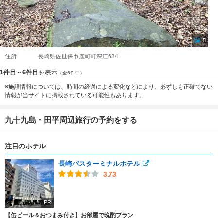
5
住所
長崎県佐世保市鹿町町深江634
1件目～6件目
を表示
（全6件中）
※施設情報については、時間の経過による変化などにより、必ずしも正確でない
情報が当サイトに掲載されている可能性もあります。
九十九島・田平周辺旅行の予約をする
注目のホテル
長崎バスターミナルホテル
3.73
PR
【缶ビール＆おつまみ付き】お部屋で晩酌プラン