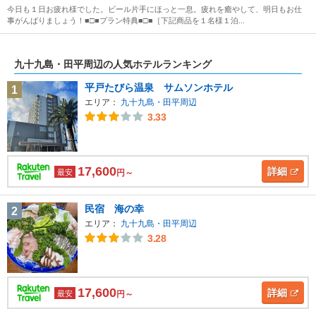
今日も１日お疲れ様でした。ビール片手にほっと一息。疲れを癒やして、明日もお仕
事がんばりましょう！■□■プラン特典■□■［下記商品を１名様１泊...
九十九島・田平周辺の人気ホテルランキング
平戸たびら温泉 サムソンホテル
1
エリア：
九十九島・田平周辺
3.33
17,600
詳細
最安
円～
民宿 海の幸
2
エリア：
九十九島・田平周辺
3.28
17,600
詳細
最安
円～