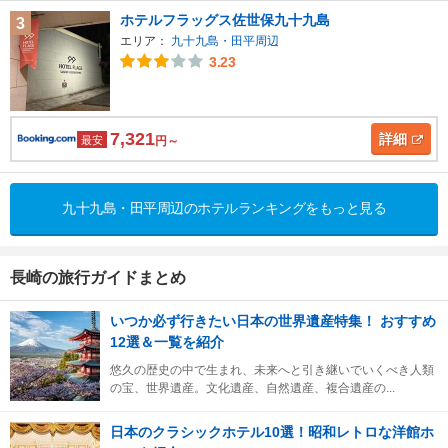
ホテルフラッグス佐世保九十九島
3
エリア：
九十九島・田平周辺
3.23
7,321
詳細
最安
円～
九十九島・田平周辺のホテルランキングをもっと見る
長崎の旅行ガイドまとめ
いつか必ず行きたい日本の世界遺産特集！ おすすめ
12選＆一覧を紹介
悠久の歴史の中で生まれ、未来へと引き継いでいくべき人類
の宝、世界遺産。文化遺産、自然遺産、複合遺産の...
日本のクラシックホテル10選！昭和レトロな洋館ホ