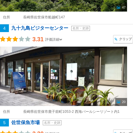
47
住所
長崎県佐世保市船越町147
九十九島ビジターセンター
4
名所・史跡
3.31
クリップ
評価詳細
20
住所
長崎県佐世保市鹿子前町1053-2 西海パールシーリゾート内1
佐世保魚市場
5
名所・史跡