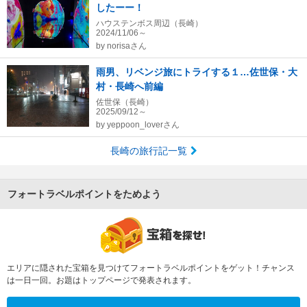
したーー！
ハウステンボス周辺（長崎）
2024/11/06～
by
norisaさん
雨男、リベンジ旅にトライする１…佐世保・大
村・長崎へ前編
佐世保（長崎）
2025/09/12～
by
yeppoon_loverさん
長崎の旅行記一覧
フォートラベルポイントをためよう
エリアに隠された宝箱を見つけてフォートラベルポイントをゲット！チャンス
は一日一回。お題はトップページで発表されます。