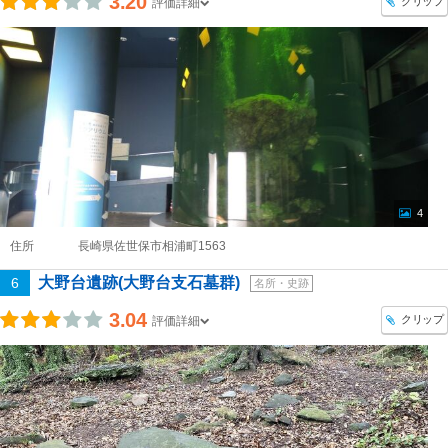
3.20
クリップ
評価詳細
4
住所
長崎県佐世保市相浦町1563
大野台遺跡(大野台支石墓群)
6
名所・史跡
3.04
クリップ
評価詳細