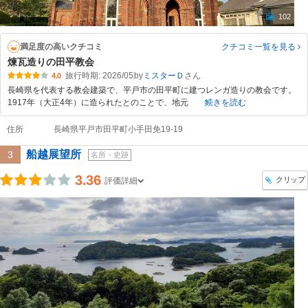
102
満足度の高いクチコミ
クチコミ一覧
を見る
煉瓦造りの田平教会
旅行時期: 2026/05
by
ミスターＤ
4.0
長崎県を代表する教会建築で、平戸市の田平町に建つレンガ造りの教会です。
1917年（大正4年）に造られたとのことで、地元
続きを読む
住所
長崎県平戸市田平町小手田免19-19
船越展望所
3
名所・史跡
3.36
クリップ
評価詳細