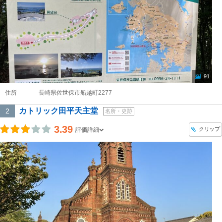
91
住所
長崎県佐世保市船越町2277
カトリック田平天主堂
2
名所・史跡
3.39
クリップ
評価詳細