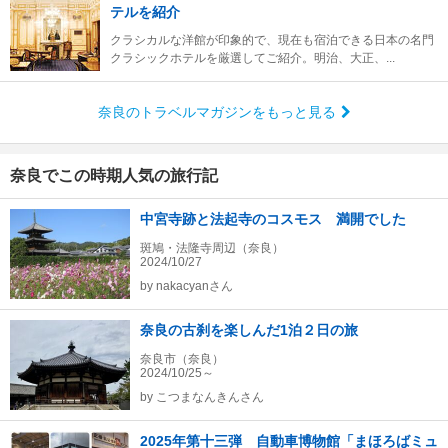
テルを紹介
クラシカルな洋館が印象的で、現在も宿泊できる日本の名門
クラシックホテルを厳選してご紹介。明治、大正、...
奈良のトラベルマガジンをもっと見る
奈良でこの時期人気の旅行記
中宮寺跡と法起寺のコスモス 満開でした
斑鳩・法隆寺周辺（奈良）
2024/10/27
by
nakacyanさん
奈良の古刹を楽しんだ1泊２日の旅
奈良市（奈良）
2024/10/25～
by
こつまなんきんさん
2025年第十三弾 自動車博物館「まほろばミュ