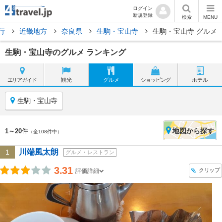
ログイン
新規登録
検索
MENU
行
近畿地方
奈良県
生駒・宝山寺
生駒・宝山寺 グルメ
生駒・宝山寺のグルメ ランキング
エリア
ガイド
観光
グルメ
ショッピング
ホテル
生駒・宝山寺
地図
から探す
1～20
件
（全108件中）
川端風太朗
1
グルメ・レストラン
3.31
クリップ
評価詳細