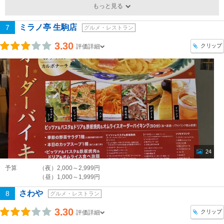
もっと見る
ミラノ亭 生駒店
7
グルメ・レストラン
3.30
クリップ
評価詳細
24
予算
（夜）2,000～2,999円
（昼）1,000～1,999円
さわや
8
グルメ・レストラン
3.30
クリップ
評価詳細