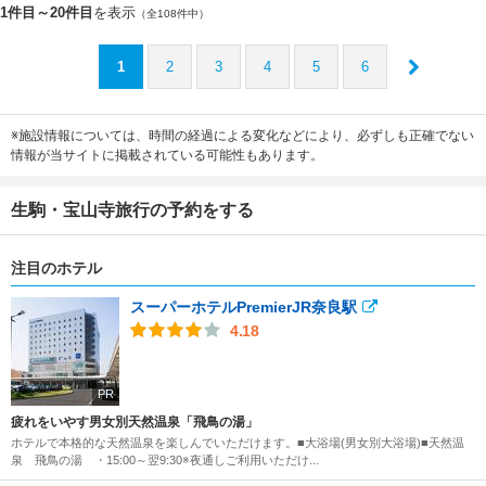
1件目～20件目
を表示
（全108件中）
1
2
3
4
5
6
※施設情報については、時間の経過による変化などにより、必ずしも正確でない
情報が当サイトに掲載されている可能性もあります。
生駒・宝山寺旅行の予約をする
注目のホテル
スーパーホテルPremierJR奈良駅
4.18
PR
疲れをいやす男女別天然温泉「飛鳥の湯」
ホテルで本格的な天然温泉を楽しんでいただけます。■大浴場(男女別大浴場)■天然温
泉 飛鳥の湯 ・15:00～翌9:30※夜通しご利用いただけ...