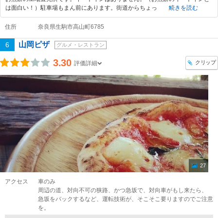
は面白い！）駐車場もまん前にあります。街道からちょっ
続きを読む
住所
奈良県生駒市高山町6785
山岡ピザ
6
グルメ・レストラン
3.30
クリップ
評価詳細
27
アクセス
車のみ
周辺の道、対向不可の狭路、かつ急坂で、対向車がもし来たら、
急坂をバックするなど、運転技術が、そこそこ要りますのでご注意
を。