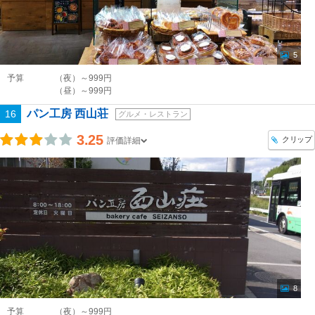
5
予算
（夜）～999円
（昼）～999円
パン工房 西山荘
16
グルメ・レストラン
3.25
クリップ
評価詳細
8
予算
（夜）～999円