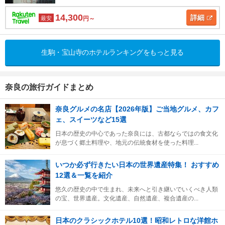
14,300
詳細
最安
円～
生駒・宝山寺のホテルランキングをもっと見る
奈良の旅行ガイドまとめ
奈良グルメの名店【2026年版】ご当地グルメ、カフ
ェ、スイーツなど15選
日本の歴史の中心であった奈良には、古都ならではの食文化
が息づく郷土料理や、地元の伝統食材を使った料理...
いつか必ず行きたい日本の世界遺産特集！ おすすめ
12選＆一覧を紹介
悠久の歴史の中で生まれ、未来へと引き継いでいくべき人類
の宝、世界遺産。文化遺産、自然遺産、複合遺産の...
日本のクラシックホテル10選！昭和レトロな洋館ホ