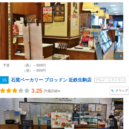
6
予算
（夜）～999円
（昼）～999円
石窯ベーカリー ブロッドン 近鉄生駒店
15
グルメ・レストラン
3.25
クリップ
評価詳細