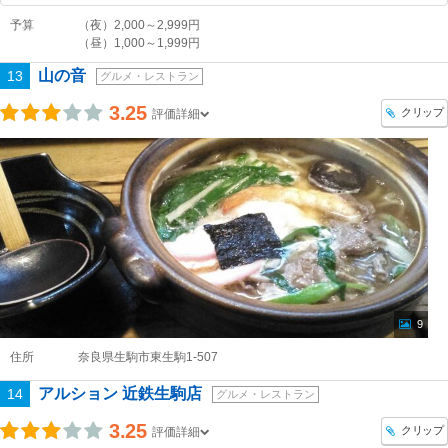
予算
（夜）2,000～2,999円
（昼）1,000～1,999円
山の音
13
グルメ・レストラン
3.25
クリップ
評価詳細
9
住所
奈良県生駒市東生駒1-507
アルション 近鉄生駒店
14
グルメ・レストラン
3.25
クリップ
評価詳細