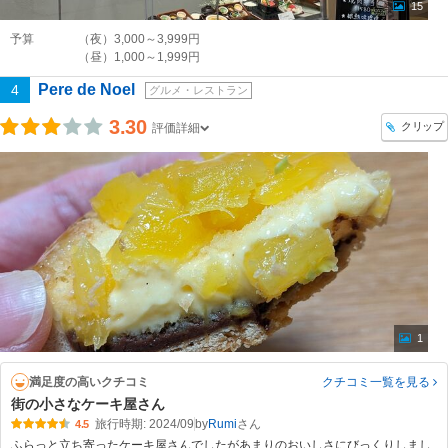
15
予算
（夜）3,000～3,999円
（昼）1,000～1,999円
Pere de Noel
4
グルメ・レストラン
3.30
クリップ
評価詳細
1
満足度の高いクチコミ
クチコミ一覧
を見る
街の小さなケーキ屋さん
旅行時期: 2024/09
by
Rumi
4.5
ふらっと立ち寄ったケーキ屋さんでしたがあまりのおいしさにびっくりしまし