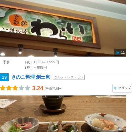
11
予算
（夜）1,000～1,999円
（昼）～999円
きのこ料理 創士庵
19
グルメ・レストラン
3.24
クリップ
評価詳細