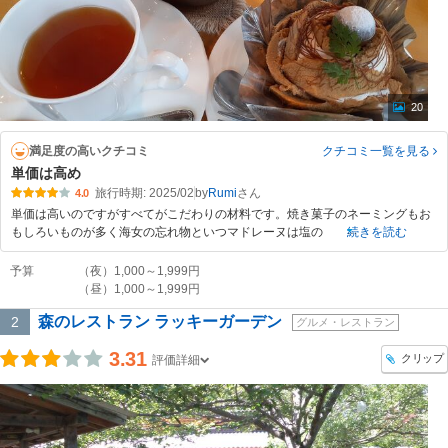
20
満足度の高いクチコミ
クチコミ一覧
を見る
単価は高め
旅行時期: 2025/02
by
Rumi
4.0
単価は高いのですがすべてがこだわりの材料です。焼き菓子のネーミングもお
もしろいものが多く海女の忘れ物といつマドレーヌは塩の
続きを読む
予算
（夜）1,000～1,999円
（昼）1,000～1,999円
森のレストラン ラッキーガーデン
2
グルメ・レストラン
3.31
クリップ
評価詳細