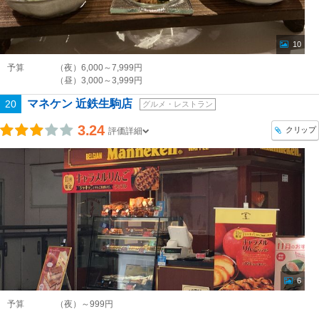
10
予算
（夜）6,000～7,999円
（昼）3,000～3,999円
マネケン 近鉄生駒店
20
グルメ・レストラン
3.24
クリップ
評価詳細
6
予算
（夜）～999円