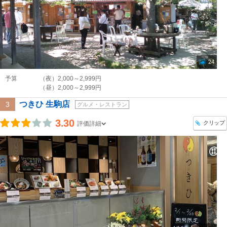
24
予算
（夜）2,000～2,999円
（昼）2,000～2,999円
つきひ 生駒店
3
グルメ・レストラン
3.30
クリップ
評価詳細