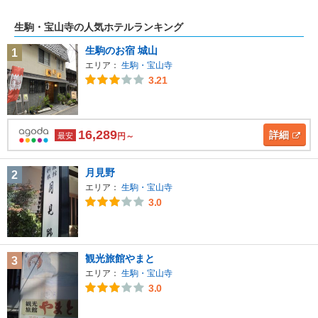
生駒・宝山寺の人気ホテルランキング
生駒のお宿 城山
1
エリア：
生駒・宝山寺
3.21
16,289
詳細
最安
円～
月見野
2
エリア：
生駒・宝山寺
3.0
観光旅館やまと
3
エリア：
生駒・宝山寺
3.0