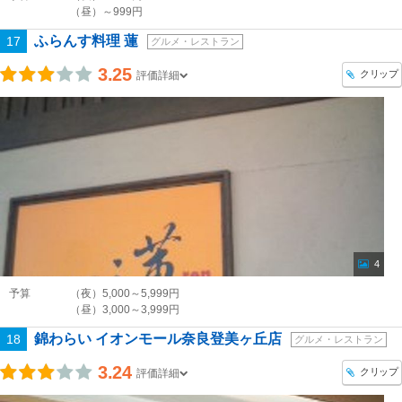
（昼）～999円
ふらんす料理 蓮
17
グルメ・レストラン
3.25
クリップ
評価詳細
4
予算
（夜）5,000～5,999円
（昼）3,000～3,999円
錦わらい イオンモール奈良登美ヶ丘店
18
グルメ・レストラン
3.24
クリップ
評価詳細