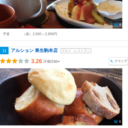
4
予算
（昼）2,000～2,999円
アルション 東生駒本店
11
グルメ・レストラン
3.26
クリップ
評価詳細
6