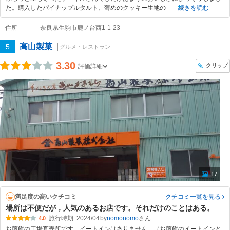
た。購入したパイナップルタルト、薄めのクッキー生地の
続きを読む
住所
奈良県生駒市鹿ノ台西1-1-23
高山製菓
5
グルメ・レストラン
3.30
クリップ
評価詳細
17
満足度の高いクチコミ
クチコミ一覧
を見る
場所は不便だが，人気のあるお店です。それだけのことはある。
旅行時期: 2024/04
by
nomonomo
4.0
お煎餅の工場直売所です。イートインはありません。（お煎餅のイートインと