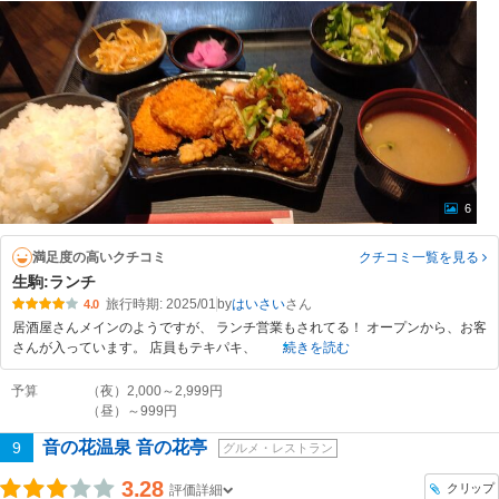
6
満足度の高いクチコミ
クチコミ一覧
を見る
生駒:ランチ
旅行時期: 2025/01
by
はいさい
4.0
居酒屋さんメインのようですが、 ランチ営業もされてる！ オープンから、お客
さんが入っています。 店員もテキパキ、
続きを読む
予算
（夜）2,000～2,999円
（昼）～999円
音の花温泉 音の花亭
9
グルメ・レストラン
3.28
クリップ
評価詳細