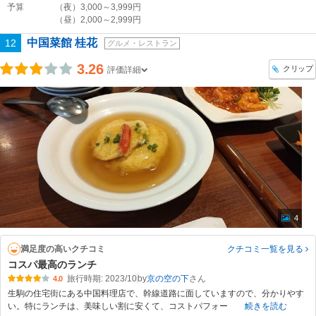
予算
（夜）3,000～3,999円
（昼）2,000～2,999円
中国菜館 桂花
12
グルメ・レストラン
3.26
クリップ
評価詳細
4
満足度の高いクチコミ
クチコミ一覧
を見る
コスパ最高のランチ
旅行時期: 2023/10
by
京の空の下
4.0
生駒の住宅街にある中国料理店で、幹線道路に面していますので、分かりやす
い。特にランチは、美味しい割に安くて、コストパフォー
続きを読む