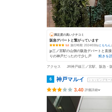
満足度の高いクチコミ
阪急デパートと繋がっています
旅行時期: 2024/03
by
ともちん
5.0
jp三ノ宮駅の山側の阪急デパートと直接
りの神戸だったので少し戸
続きを
アクセス
JR神戸線三ノ宮駅、阪急・
神戸マルイ
6
ショッピングモー
3.40
評価詳細