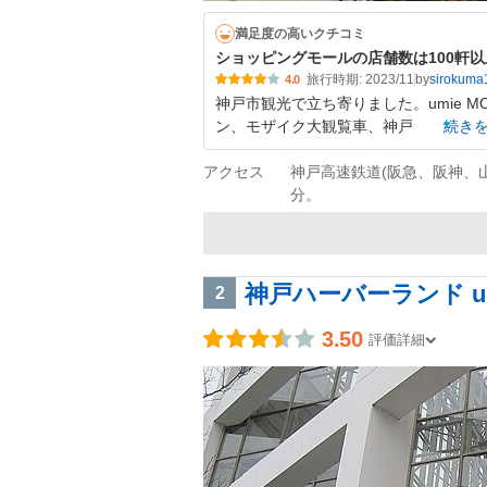
満足度の高いクチコミ
ショッピングモールの店舗数は100軒以
旅行時期: 2023/11
by
sirokuma
4.0
神戸市観光で立ち寄りました。umie 
ン、モザイク大観覧車、神戸
続き
アクセス
神戸高速鉄道(阪急、阪神、山
分。
神戸ハーバーランド um
2
3.50
評価詳細