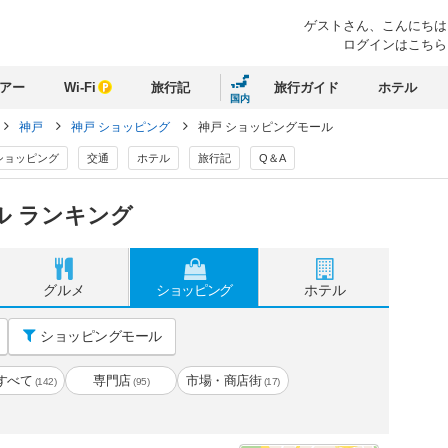
ゲストさん、
こんにちは
ログインはこちら
アー
Wi-Fi
旅行記
旅行ガイド
ホテル
国内
神戸
神戸 ショッピング
神戸 ショッピングモール
ショッピング
交通
ホテル
旅行記
Q＆A
ル ランキング
グルメ
ショッピング
ホテル
ショッピングモール
すべて
専門店
市場・商店街
(142)
(95)
(17)