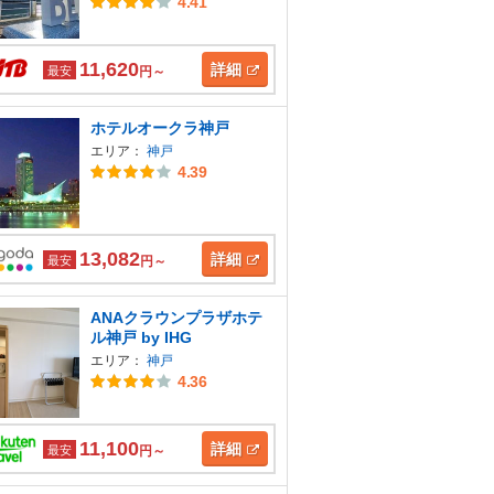
4.41
11,620
詳細
最安
円～
ホテルオークラ神戸
エリア：
神戸
4.39
13,082
詳細
最安
円～
ANAクラウンプラザホテ
ル神戸 by IHG
エリア：
神戸
4.36
11,100
詳細
最安
円～