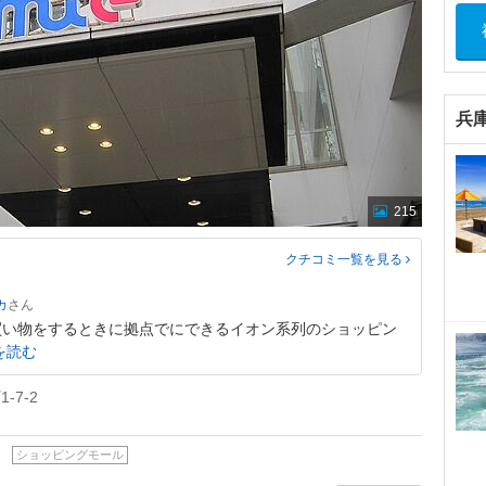
兵
215
クチコミ一覧
を見る
カ
買い物をするときに拠点でにできるイオン系列のショッピン
を読む
7-2
ショッピングモール