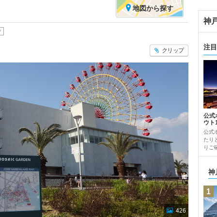
地図
から探す
神
ク
注目
クリップ
公式
ウト
公式
たり
りご確
神
1
426