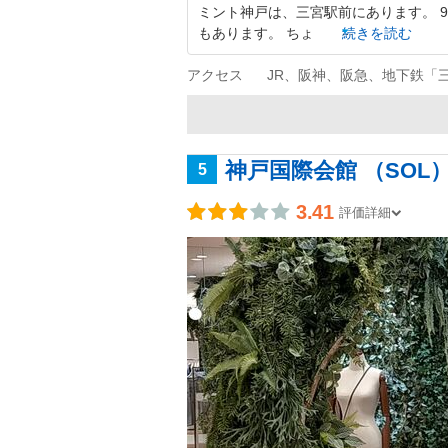
ミント神戸は、三宮駅前にあります。 
もあります。 ちょ
続きを読む
アクセス
JR、阪神、阪急、地下鉄「
神戸国際会館 （SOL
5
3.41
評価詳細