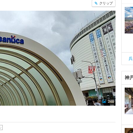
クリップ
兵
神
248
ル