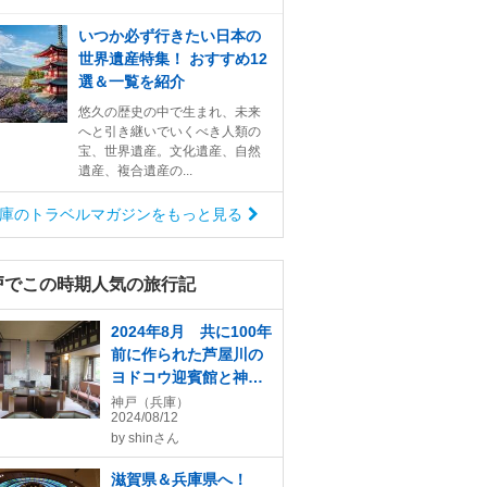
いつか必ず行きたい日本の
世界遺産特集！ おすすめ12
選＆一覧を紹介
悠久の歴史の中で生まれ、未来
へと引き継いでいくべき人類の
宝、世界遺産。文化遺産、自然
遺産、複合遺産の...
庫のトラベルマガジンをもっと見る
戸でこの時期人気の旅行記
2024年8月 共に100年
前に作られた芦屋川の
ヨドコウ迎賓館と神戸
の相楽園へ
神戸（兵庫）
2024/08/12
by
shinさん
滋賀県＆兵庫県へ！