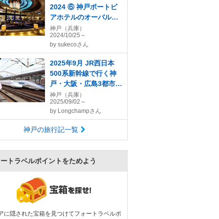
2024 ⑥ 神戸ポートピ
アホテルのオーバルク
ラブを満喫！編
神戸（兵庫）
2024/10/25～
by
sukecoさん
2025年9月 JR西日本
500系新幹線で行く神
戸・大阪・広島3都市周
遊の旅（１）こだま号
神戸（兵庫）
2025/09/02～
の6号車指定席で岡山ま
by
Longchampさん
で乗車、神戸に到着し
ました編
神戸の旅行記一覧
ォートラベルポイントをためよう
アに隠された宝箱を見つけてフォートラベルポ