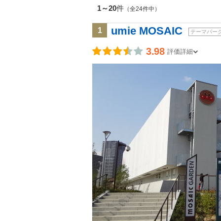
1～20
件
（全24件中）
umie MOSAIC
1
テーマパー
3.98
評価詳細