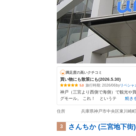
満足度の高いクチコミ
買い物にも散策にも(2026.5.30)
旅行時期: 2026/06
by
リペシャ
5.0
神戸（三宮より西側で海側）で観光や
グモール。 これ！ というテ
続き
住所
兵庫県神戸市中央区東川崎町1-
さんちか (三宮地下街)
3