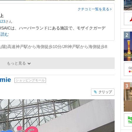
クチコミ一覧
を見る
上
123
MOSAICは、ハーバーランドにある施設で、モザイクガーデ
を読む
2
陽)高速神戸駅から海側徒歩10分/JR神戸駅から海側徒歩8
もっと見る
ie
ショッピングモール
3
クリップ