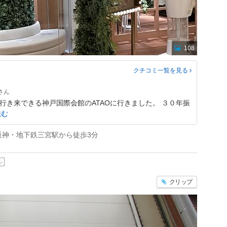
108
クチコミ一覧
を見る
行き来できる神戸国際会館のATAOに行きました。 ３０年振
読む
阪神・地下鉄三宮駅から徒歩3分
ル
クリップ