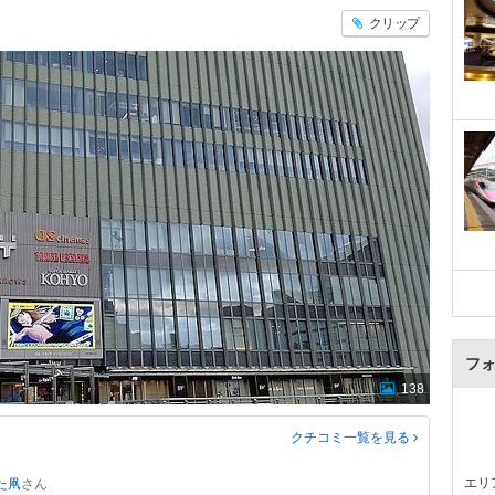
クリップ
フ
138
クチコミ一覧
を見る
エリ
た凧