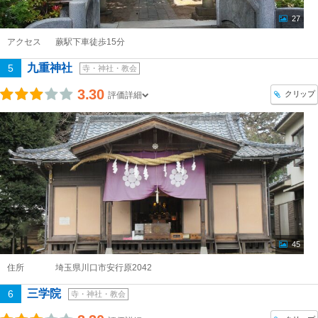
27
アクセス
蕨駅下車徒歩15分
九重神社
5
寺・神社・教会
3.30
クリップ
評価詳細
45
住所
埼玉県川口市安行原2042
三学院
6
寺・神社・教会