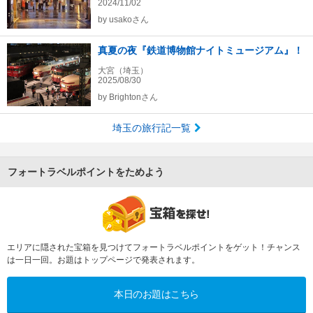
2024/11/02
by
usakoさん
真夏の夜『鉄道博物館ナイトミュージアム』！
大宮（埼玉）
2025/08/30
by
Brightonさん
埼玉の旅行記一覧
フォートラベルポイントをためよう
エリアに隠された宝箱を見つけてフォートラベルポイントをゲット！チャンス
は一日一回。お題はトップページで発表されます。
本日のお題はこちら