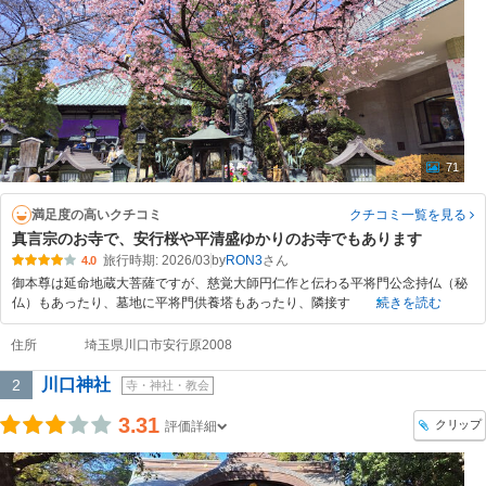
71
満足度の高いクチコミ
クチコミ一覧
を見る
真言宗のお寺で、安行桜や平清盛ゆかりのお寺でもあります
旅行時期: 2026/03
by
RON3
4.0
御本尊は延命地蔵大菩薩ですが、慈覚大師円仁作と伝わる平将門公念持仏（秘
仏）もあったり、墓地に平将門供養塔もあったり、隣接す
続きを読む
住所
埼玉県川口市安行原2008
川口神社
2
寺・神社・教会
3.31
クリップ
評価詳細