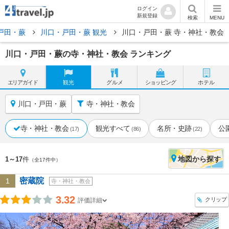
ログイン
新規登録
検索
MENU
戸田・蕨
川口・戸田・蕨 観光
川口・戸田・蕨 寺・神社・教会
川口・戸田・蕨の寺・神社・教会 ランキング
エリア
ガイド
観光
グルメ
ショッピング
ホテル
川口・戸田・蕨
寺・神社・教会
寺・神社・教会
観光すべて
名所・史跡
公
(17)
(86)
(22)
地図
から探す
1～17
件
（全17件中）
密蔵院
1
寺・神社・教会
3.32
クリップ
評価詳細