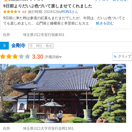
9日前よりだいぶ色づいて楽しませてくれました
旅行時期: 2024/12
by
RON3
4.0
9日前に来た時は参道の紅葉もまだまだでしたが、今回は、だいぶ色づいてと
ても楽しめました。 山門前と鐘楼前と本堂前にもカエ
続きを読む
住所
埼玉県川口市安行領家401
金剛寺
9
寺・神社・教会
3.30
クリップ
評価詳細
30
住所
埼玉県川口大字市安行吉岡1361