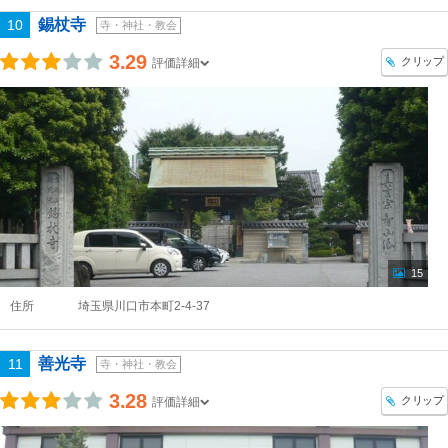
錫杖寺
10
寺・神社・教会
3.29
クリップ
評価詳細
15
住所
埼玉県川口市本町2-4-37
善光寺
11
寺・神社・教会
3.28
クリップ
評価詳細