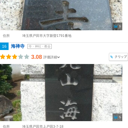
5
住所
埼玉県戸田市大字新曽1791番地
海禅寺
16
寺・神社・教会
3.08
クリップ
評価詳細
5
住所
埼玉県戸田市上戸田3-7-18