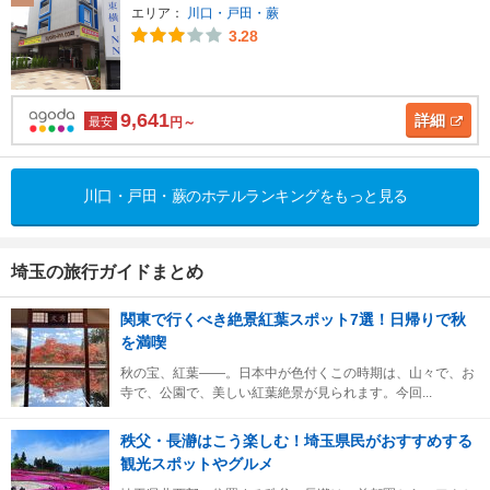
エリア：
川口・戸田・蕨
3.28
9,641
詳細
最安
円～
川口・戸田・蕨のホテルランキングをもっと見る
埼玉の旅行ガイドまとめ
関東で行くべき絶景紅葉スポット7選！日帰りで秋
を満喫
秋の宝、紅葉――。日本中が色付くこの時期は、山々で、お
寺で、公園で、美しい紅葉絶景が見られます。今回...
秩父・長瀞はこう楽しむ！埼玉県民がおすすめする
観光スポットやグルメ