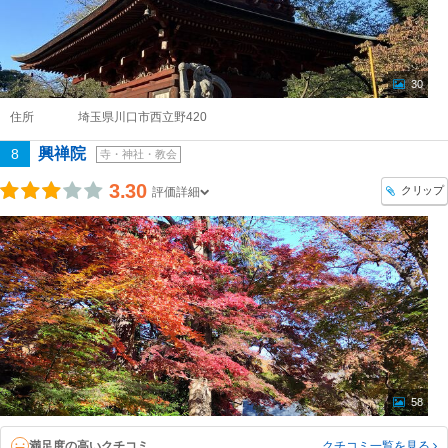
30
住所
埼玉県川口市西立野420
興禅院
8
寺・神社・教会
3.30
クリップ
評価詳細
58
満足度の高いクチコミ
クチコミ一覧
を見る