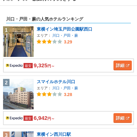
川口・戸田・蕨の人気ホテルランキング
東横イン埼玉戸田公園駅西口
1
エリア：
川口・戸田・蕨
3.29
9,325
詳細
最安
円～
スマイルホテル川口
2
エリア：
川口・戸田・蕨
3.28
6,942
詳細
最安
円～
東横イン西川口駅
3