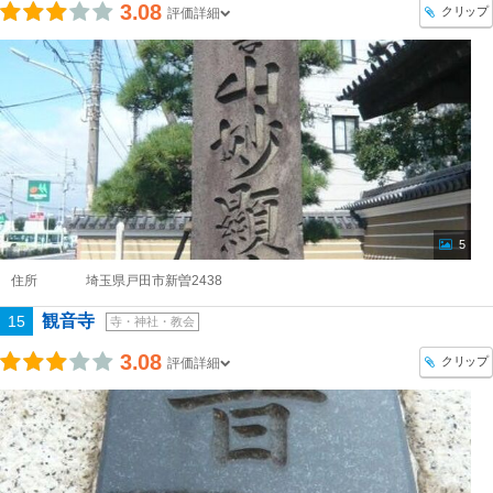
3.08
クリップ
評価詳細
5
住所
埼玉県戸田市新曽2438
観音寺
15
寺・神社・教会
3.08
クリップ
評価詳細