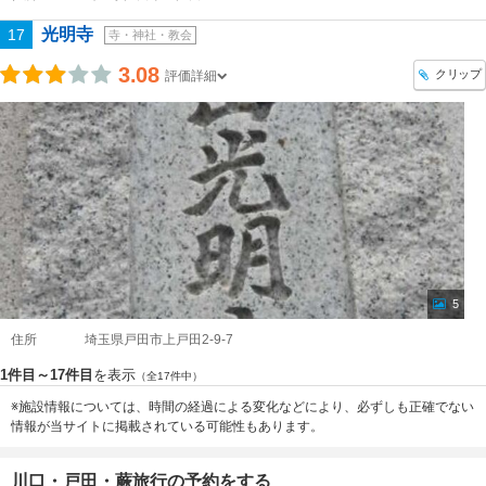
光明寺
17
寺・神社・教会
3.08
クリップ
評価詳細
5
住所
埼玉県戸田市上戸田2-9-7
1件目～17件目
を表示
（全17件中）
※施設情報については、時間の経過による変化などにより、必ずしも正確でない
情報が当サイトに掲載されている可能性もあります。
川口・戸田・蕨旅行の予約をする