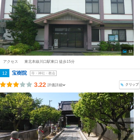
12
アクセス
東北本線川口駅東口 徒歩15分
宝樹院
12
寺・神社・教会
3.22
クリップ
評価詳細