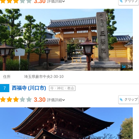
3.30
クリップ
評価詳細
39
住所
埼玉県蕨市中央2-30-10
西福寺 (川口市)
7
寺・神社・教会
3.30
クリップ
評価詳細