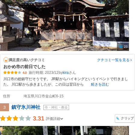
23
満足度の高いクチコミ
クチコミ一覧
を見る
おかめ市の前日でした
旅行時期: 2023/12
by
kira
4.0
川口市の総鎮守だそうです。 JR駅からハイキングというイベントで行きまし
た。 川口駅から歩きましたが、この日は翌日から
続きを読む
住所
埼玉県川口市金山町6-15
鎮守氷川神社
3
寺・神社・教会
3.31
クリップ
評価詳細