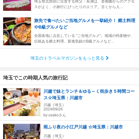
埼玉県北西部に位置する秩父・長瀞は、首都圏からのアクセ
スがよく、小旅行にぴったりのエリア。古くから人...
旅先で食べたいご当地グルメを一挙紹介！ 郷土料理
やB級グルメなど
全国各地に点在している "ご当地グルメ"。地域の特産物や、
伝統ある郷土料理、新進気鋭のB級グルメなど...
埼玉のトラベルマガジンをもっと見る
埼玉でこの時期人気の旅行記
川越で妹とランチ＆ゆる～く街歩き５時間コー
ス☆埼玉県：川越市
川越（埼玉）
2024/09/26
by
usakoさん
雨ふり夜の小江戸川越 ☆埼玉県：川越市
川越（埼玉）