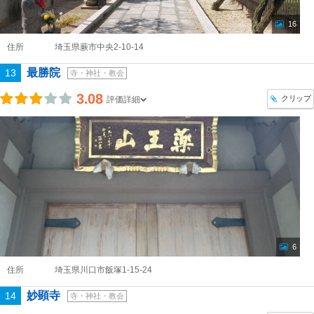
16
住所
埼玉県蕨市中央2-10-14
最勝院
13
寺・神社・教会
3.08
クリップ
評価詳細
6
住所
埼玉県川口市飯塚1-15-24
妙顕寺
14
寺・神社・教会