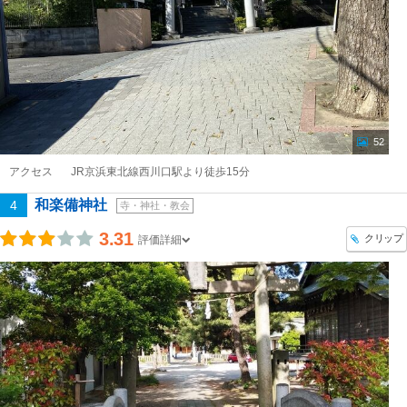
52
アクセス
JR京浜東北線西川口駅より徒歩15分
和楽備神社
4
寺・神社・教会
3.31
クリップ
評価詳細