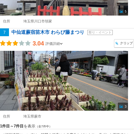
5
住所
埼玉県川口市領家
中仙道蕨宿苗木市 わらび藤まつり
7
祭り・イベント
3.04
クリップ
評価詳細
3
住所
埼玉県蕨市
1件目～7件目
を表示
（全7件中）