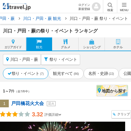
ログイン
新規登録
検索
MENU
戸田・蕨
川口・戸田・蕨 観光
川口・戸田・蕨 祭り・イベント
川口・戸田・蕨の祭り・イベント ランキング
エリア
ガイド
観光
グルメ
ショッピング
ホテル
川口・戸田・蕨
祭り・イベント
祭り・イベント
観光すべて
名所・史跡
公
(7)
(86)
(22)
地図
から探す
1～7
件
（全7件中）
戸田橋花火大会
1
花火
3.32
クリップ
評価詳細