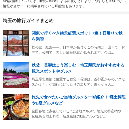
※施設情報については、時間の経過による変化などにより、必ずしも正確でない
情報が当サイトに掲載されている可能性もあります。
埼玉の旅行ガイドまとめ
関東で行くべき絶景紅葉スポット7選！日帰りで秋
を満喫
秋の宝、紅葉――。日本中が色付くこの時期は、山々で、お
寺で、公園で、美しい紅葉絶景が見られます。今回...
秩父・長瀞はこう楽しむ！埼玉県民がおすすめする
観光スポットやグルメ
埼玉県北西部に位置する秩父・長瀞は、首都圏からのアクセ
スがよく、小旅行にぴったりのエリア。古くから人...
旅先で食べたいご当地グルメを一挙紹介！ 郷土料理
やB級グルメなど
全国各地に点在している "ご当地グルメ"。地域の特産物や、
伝統ある郷土料理、新進気鋭のB級グルメなど...