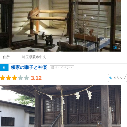
1
住所
埼玉県蕨市中央
領家の囃子と神楽
6
祭り・イベント
3.12
クリップ