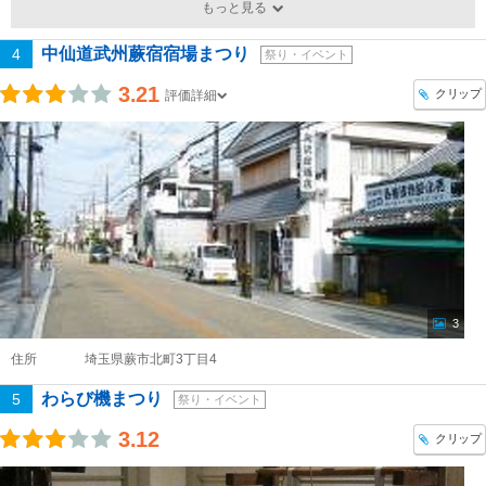
もっと見る
中仙道武州蕨宿宿場まつり
4
祭り・イベント
3.21
クリップ
評価詳細
3
住所
埼玉県蕨市北町3丁目4
わらび機まつり
5
祭り・イベント
3.12
クリップ