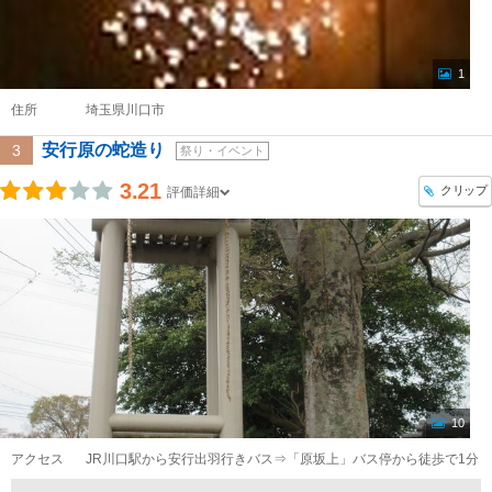
1
住所
埼玉県川口市
安行原の蛇造り
3
祭り・イベント
3.21
クリップ
評価詳細
10
アクセス
JR川口駅から安行出羽行きバス⇒「原坂上」バス停から徒歩で1分