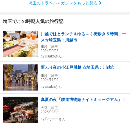
埼玉のトラベルマガジンをもっと見る
埼玉でこの時期人気の旅行記
川越で妹とランチ＆ゆる～く街歩き５時間コー
ス☆埼玉県：川越市
川越（埼玉）
2024/09/26
by
usakoさん
雨ふり夜の小江戸川越 ☆埼玉県：川越市
川越（埼玉）
2024/11/02
by
usakoさん
真夏の夜『鉄道博物館ナイトミュージアム』！
大宮（埼玉）
2025/08/30
by
Brightonさん