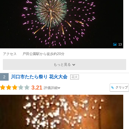
13
アクセス
戸田公園駅から徒歩約20分
もっと見る
川口市たたら祭り 花火大会
2
花火
3.21
クリップ
評価詳細