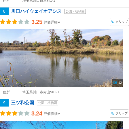
住所
埼玉県川口市本町1-1
川口ハイウェイオアシス
8
公園・植物園
3.25
クリップ
評価詳細
12
住所
埼玉県川口市赤山501-1
三ツ和公園
9
公園・植物園
3.24
クリップ
評価詳細