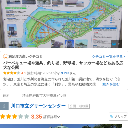
71
満足度の高いクチコミ
クチコミ一覧
を見る
バーベキュー場や遊具、釣り堀、野球場、サッカー場などもある広
大な公園
旅行時期: 2025/09
by
RON3
4.0
彩湖は、荒川と鴨川の合流点に作られた荒川第一調節池で、洪水を防ぐ「治
水」、東京と埼玉の水道に使う「利水」、野鳥や動植物の環
続きを読む
住所
埼玉県戸田市大字重瀬745他
川口市立グリーンセンター
2
公園・植物園
3.35
クリップ
評価詳細