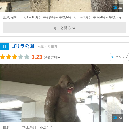
30
営業時間
《3～10月》 午前9時～午後6時 《11～2月》 午前9時～午後5時
もっと見る
ゴリラ公園
11
公園・植物園
3.23
クリップ
評価詳細
23
住所
埼玉県川口市芝4341