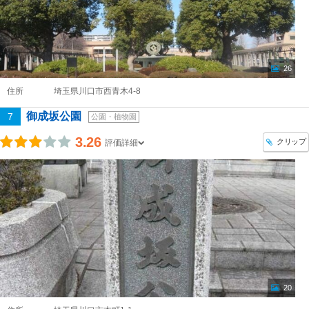
26
住所
埼玉県川口市西青木4-8
御成坂公園
7
公園・植物園
3.26
クリップ
評価詳細
20