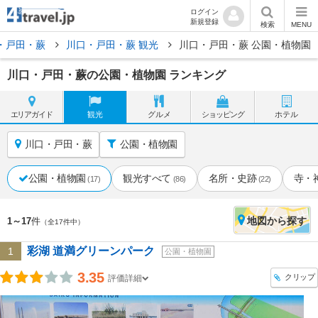
ログイン
新規登録
検索
MENU
・戸田・蕨
川口・戸田・蕨 観光
川口・戸田・蕨 公園・植物園
川口・戸田・蕨の公園・植物園 ランキング
エリア
ガイド
観光
グルメ
ショッピング
ホテル
川口・戸田・蕨
公園・植物園
公園・植物園
観光すべて
名所・史跡
寺・
(17)
(86)
(22)
地図
から探す
1～17
件
（全17件中）
彩湖 道満グリーンパーク
1
公園・植物園
3.35
クリップ
評価詳細