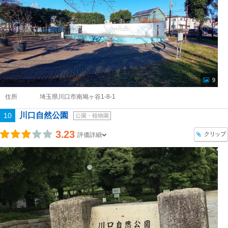
9
住所
埼玉県川口市南鳩ヶ谷1-8-1
川口自然公園
10
公園・植物園
3.23
クリップ
評価詳細