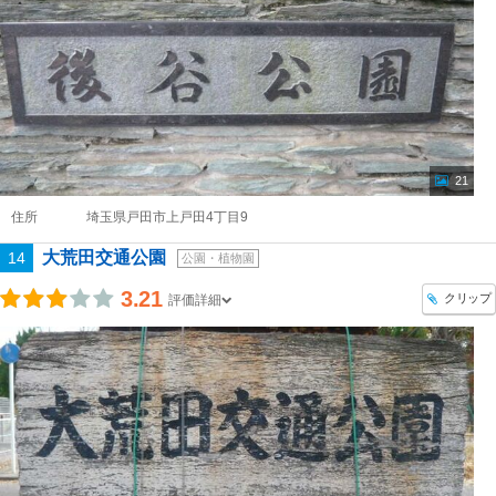
21
住所
埼玉県戸田市上戸田4丁目9
大荒田交通公園
14
公園・植物園
3.21
クリップ
評価詳細