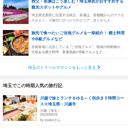
秩父・長瀞はこう楽しむ！埼玉県民がおすすめする
観光スポットやグルメ
埼玉県北西部に位置する秩父・長瀞は、首都圏からのアクセ
スがよく、小旅行にぴったりのエリア。古くから人...
旅先で食べたいご当地グルメを一挙紹介！ 郷土料理
やB級グルメなど
全国各地に点在している "ご当地グルメ"。地域の特産物や、
伝統ある郷土料理、新進気鋭のB級グルメなど...
埼玉のトラベルマガジンをもっと見る
埼玉でこの時期人気の旅行記
川越で妹とランチ＆ゆる～く街歩き５時間コー
ス☆埼玉県：川越市
川越（埼玉）
2024/09/26
by
usakoさん