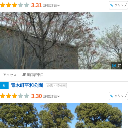
3.31
クリップ
評価詳細
37
アクセス
JR川口駅東口
青木町平和公園
6
公園・植物園
3.30
クリップ
評価詳細