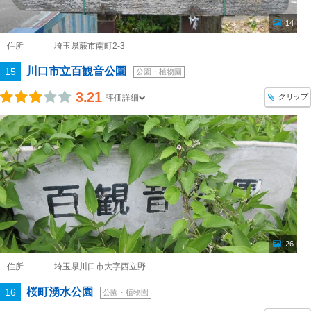
14
住所
埼玉県蕨市南町2-3
川口市立百観音公園
15
公園・植物園
3.21
クリップ
評価詳細
26
住所
埼玉県川口市大字西立野
桜町湧水公園
16
公園・植物園