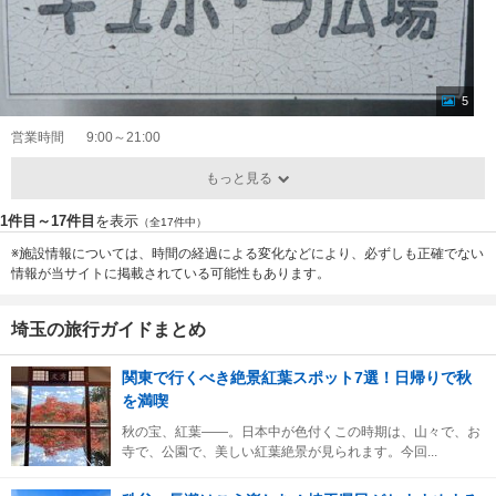
5
営業時間
9:00～21:00
もっと見る
1件目～17件目
を表示
（全17件中）
※施設情報については、時間の経過による変化などにより、必ずしも正確でない
情報が当サイトに掲載されている可能性もあります。
埼玉の旅行ガイドまとめ
関東で行くべき絶景紅葉スポット7選！日帰りで秋
を満喫
秋の宝、紅葉――。日本中が色付くこの時期は、山々で、お
寺で、公園で、美しい紅葉絶景が見られます。今回...