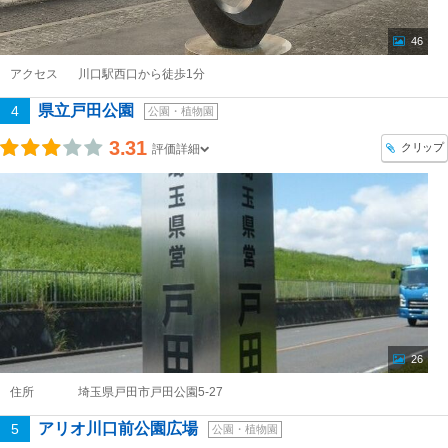
46
アクセス
川口駅西口から徒歩1分
県立戸田公園
4
公園・植物園
3.31
クリップ
評価詳細
26
住所
埼玉県戸田市戸田公園5-27
アリオ川口前公園広場
5
公園・植物園