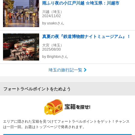
雨ふり夜の小江戸川越 ☆埼玉県：川越市
川越（埼玉）
2024/11/02
by
usakoさん
真夏の夜『鉄道博物館ナイトミュージアム』！
大宮（埼玉）
2025/08/30
by
Brightonさん
埼玉の旅行記一覧
フォートラベルポイントをためよう
エリアに隠された宝箱を見つけてフォートラベルポイントをゲット！チャンス
は一日一回。お題はトップページで発表されます。