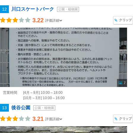
川口スケートパーク
12
公園・植物園
3.22
クリップ
評価詳細
7
営業時間
[4月～9月] 10:00～18:00
[10月～3月] 10:00～16:00
後谷公園
13
公園・植物園
3.21
クリップ
評価詳細