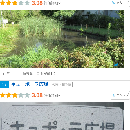
3.08
クリップ
評価詳細
15
住所
埼玉県川口市桜町1-2
キューポ・ラ広場
17
公園・植物園
3.08
クリップ
評価詳細