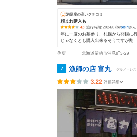
満足度の高いクチコミ
頼まれ購入も
旅行時期: 2024/07
by
pisiri
4.0
年に一度のお墓参り、札幌から羽幌に
じゃなくとも購入出来るそうですが割
住所
北海道留萌市沖見町3-29
漁師の店 富丸
7
グルメ・レス
3.22
評価詳細