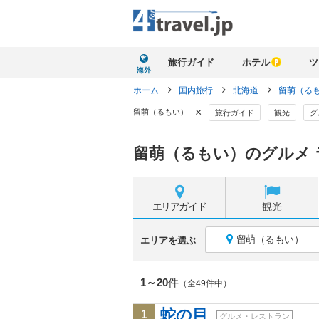
旅行ガイド
ホテル
ツ
海外
ホーム
国内旅行
北海道
留萌（る
×
留萌（るもい）
旅行ガイド
観光
グ
留萌（るもい）のグルメ
エリア
ガイド
観光
留萌（るもい）
エリアを選ぶ
1～20
件
（全49件中）
蛇の目
1
グルメ・レストラン