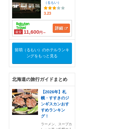
（るもい）
3.23
詳細
11,600
最安
円～
留萌（るもい）のホテルランキ
ングをもっと見る
北海道の旅行ガイドまとめ
【2026年】札
幌・すすきのジ
ンギスカンおす
すめランキン
グ！
ラーメン、スープカ