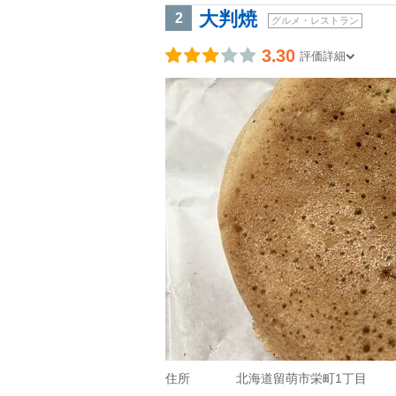
大判焼
2
グルメ・レストラン
3.30
評価詳細
住所
北海道留萌市栄町1丁目