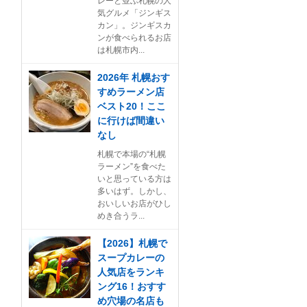
レーと並ぶ札幌の人
気グルメ「ジンギス
カン」。ジンギスカ
ンが食べられるお店
は札幌市内...
2026年 札幌おす
すめラーメン店
ベスト20！ここ
に行けば間違い
なし
札幌で本場の“札幌
ラーメン”を食べた
いと思っている方は
多いはず。しかし、
おいしいお店がひし
めき合うラ...
【2026】札幌で
スープカレーの
人気店をランキ
ング16！おすす
め穴場の名店も