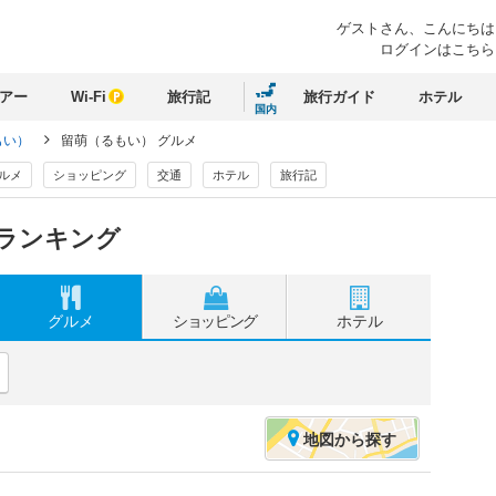
ゲストさん、
こんにちは
ログインはこちら
アー
Wi-Fi
旅行記
旅行ガイド
ホテル
国内
もい）
留萌（るもい） グルメ
ルメ
ショッピング
交通
ホテル
旅行記
 ランキング
グルメ
ショッピング
ホテル
地図
から探す