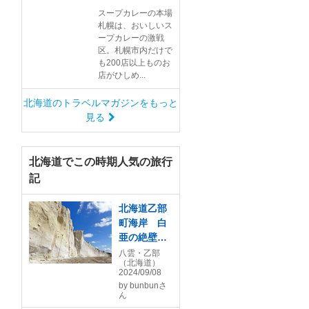
スープカレーの本場
札幌は、おいしいス
ープカレーの激戦
区。札幌市内だけで
も200店以上ものお
店がひしめ...
北海道のトラベルマガジンをもっと
見る
北海道でこの時期人気の旅行
記
北海道乙部
町海岸 白
亜の絶壁シ
ラフラ 館
八雲・乙部
（北海道）
の岬 くぐ
2024/09/08
り岩
by
bunbunさ
ん