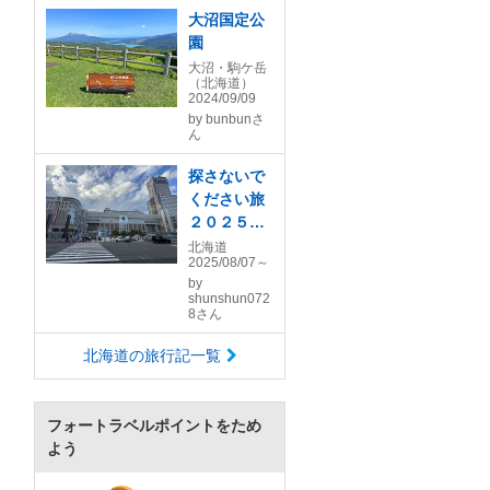
大沼国定公
園
大沼・駒ケ岳
（北海道）
2024/09/09
by
bunbunさ
ん
探さないで
ください旅
２０２５夏
～今年は北
北海道
2025/08/07～
の大地を巡
by
りました～
shunshun072
8さん
北海道の旅行記一覧
フォートラベルポイントをため
よう