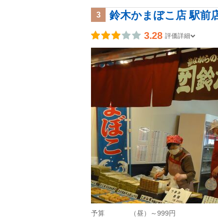
鈴木かまぼこ店 駅前
3
3.28
評価詳細
予算
（昼）～999円