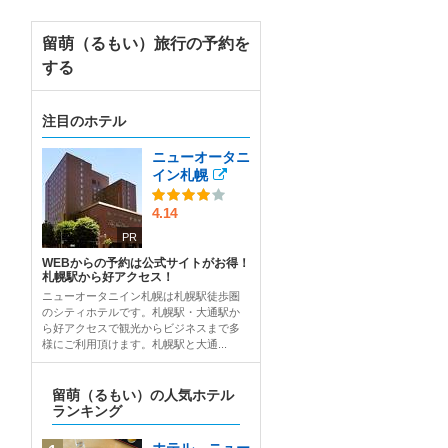
留萌（るもい）旅行の予約を
する
注目のホテル
ニューオータニ
イン札幌
4.14
PR
WEBからの予約は公式サイトがお得！
札幌駅から好アクセス！
ニューオータニイン札幌は札幌駅徒歩圏
のシティホテルです。札幌駅・大通駅か
ら好アクセスで観光からビジネスまで多
様にご利用頂けます。札幌駅と大通...
留萌（るもい）の人気ホテル
ランキング