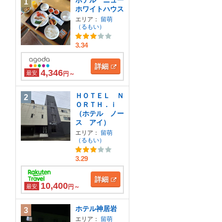
ホテル ニュー
1
ホワイトハウス
エリア：
留萌
（るもい）
3.34
詳細
4,346
最安
円～
ＨＯＴＥＬ Ｎ
2
ＯＲＴＨ．ｉ
（ホテル ノー
ス アイ）
エリア：
留萌
（るもい）
3.29
詳細
10,400
最安
円～
ホテル神居岩
3
エリア：
留萌